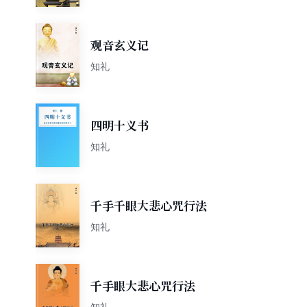
观音玄义记
知礼
四明十义书
知礼
千手千眼大悲心咒行法
知礼
千手眼大悲心咒行法
知礼