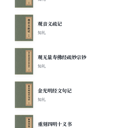
观音义疏记
知礼
观无量寿佛经疏妙宗钞
知礼
金光明经文句记
知礼
重刻四明十义书