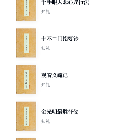
千手眼大悲心咒行法
知礼
十不二门指要钞
知礼
观音义疏记
知礼
金光明最胜忏仪
知礼