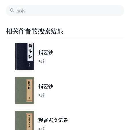
相关作者的搜索结果
指要钞
知礼
指要钞
知礼
观音玄义记卷
知礼