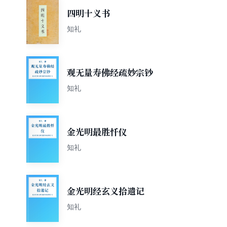
四明十义书
知礼
观无量寿佛经疏妙宗钞
知礼
金光明最胜忏仪
知礼
金光明经玄义拾遗记
知礼