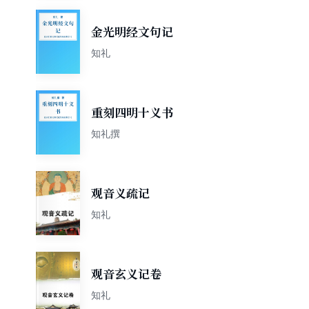
金光明经文句记
知礼
重刻四明十义书
知礼撰
观音义疏记
知礼
观音玄义记卷
知礼