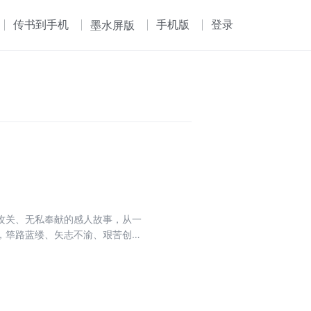
传书到手机
手机版
登录
墨水屏版
攻关、无私奉献的感人故事，从一
，筚路蓝缕、矢志不渝、艰苦创
敬业精神、生活情趣和人生哲学，