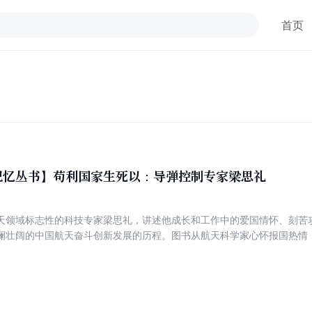
首页
记忆丛书】苟利国家生死以：导弹控制专家梁思礼
天领域标志性的科技专家梁思礼，讲述他成长和工作中的爱国情怀、刻苦
澜壮阔的中国航天奋斗创新发展的历程。图书从航天科学家心怀报国热情
我国航天事业的大好局面为脉络，重在刻画他们的学术造诣、人文涵养、
功臣、中国脊梁的辉煌人生，为青少年树立了学习的榜样。