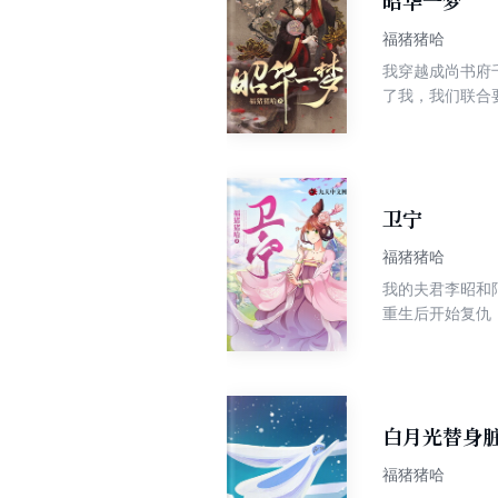
昭华一梦
福猪猪哈
我穿越成尚书府
了我，我们联合
状告二皇子联合
家，我则决定将
卫宁
福猪猪哈
我的夫君李昭和
重生后开始复仇
卫安陷害卫家不
白月光替身
福猪猪哈