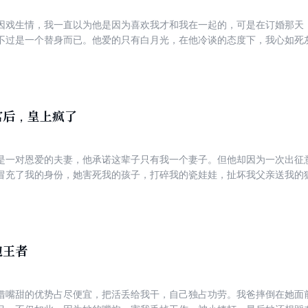
因戏生情，我一直以为他是因为喜欢我才和我在一起的，可是在订婚那天
不过是一个替身而已。他爱的只有白月光，在他冷谈的态度下，我心如死
不做替身，立马止损取消订婚。而他却后悔了，不过我不打算回头，转身
澈一人懊悔。
宫后，皇上疯了
是一对恩爱的夫妻，他承诺这辈子只有我一个妻子。但他却因为一次出征
冒充了我的身份，她害死我的孩子，打碎我的瓷娃娃，扯坏我父亲送我的
事，不为所动。我尝遍所有方法试图让他想起来，但他对我的偏见，以及
离我越来越远。后来我终于心灰意冷，却得了不治之症，我无数次祈求他
不起，杀了女二，离开这个世界，他想起了一切，却已经晚了。只好陪我
炮王者
借嘴甜的优势占尽便宜，把活丢给我干，自己独占功劳。我爸摔倒在她面