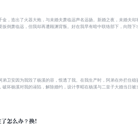
千金，造出了火器大炮，与未婚夫萧临远声名远扬。新婚之夜，未婚夫却
要扳倒萧临远，但我却再遭顾渊背叛。好在我早有暗中联络部下，向陛下
萧临远和顾家，陷害太子才导致太子被圈禁，并呈上了证据。陛下查明真
自己的所学传授于这个朝代的女子，让她们可以自由选择自己的路。
阿弟卫安因为我毁了杨溪的容，恨透了我。在我生产时，阿弟在外拦住稳
，破坏杨溪对我的诬陷，解除婚约，设计李昭在杨溪与二皇子大婚当日被
成也被流放，杨溪陪二皇子终身幽禁。我也离开京城，游历山河。
脏了怎么办？换！