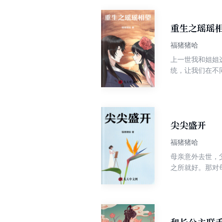
重生之瑶瑶
福猪猪哈
上一世我和姐姐
统，让我们在不
人，最后一起远
尖尖盛开
福猪猪哈
母亲意外去世，
之所就好。那对
亲忽然变脸，要