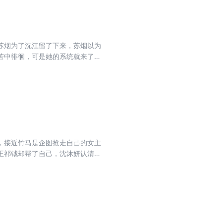
苏烟为了沈江留了下来，苏烟以为
苦中徘徊，可是她的系统就来了，
，接近竹马是企图抢走自己的女主
王祁钺却帮了自己，沈沐妍认清二
的穿越者趁祁钺不在时组织了围