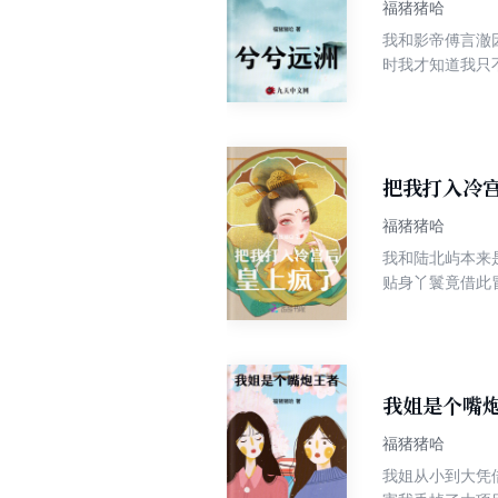
福猪猪哈
我和影帝傅言澈
时我才知道我只
婚这天，我坚决
怀里，独留傅言
把我打入冷
福猪猪哈
我和陆北屿本来
贴身丫鬟竟借此
屿任凭她做这些
意的模样，让他
最后我终于一病
我姐是个嘴
福猪猪哈
我姐从小到大凭