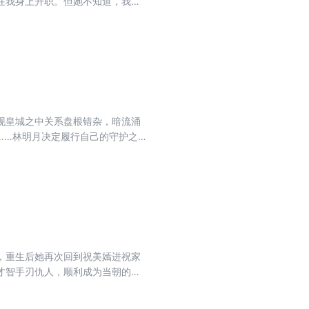
在我身上升职。但她不知道，我绑
知悔改，最后还是死在了自己那张
现皇城之中关系盘根错杂，暗流涌
……林明月决定履行自己的守护之
，重生后她再次回到祝美嫣进祝家
才智手刃仇人，顺利成为当朝的太