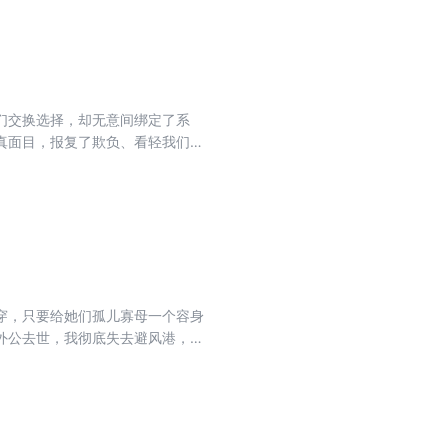
们交换选择，却无意间绑定了系
真面目，报复了欺负、看轻我们的
穿，只要给她们孤儿寡母一个容身
外公去世，我彻底失去避风港，父
和外公一直在默默守护着我。