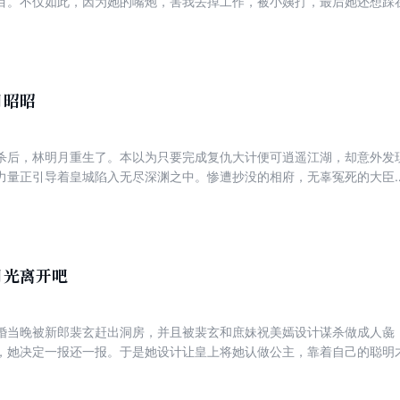
目。不仅如此，因为她的嘴炮，害我丢掉工作，被小姨打，最后她还想踩
统，凡事她放过的嘴炮，我能让它们随时成真。她在生下畸形儿后，还不
月昭昭
杀后，林明月重生了。本以为只要完成复仇大计便可逍遥江湖，却意外发
力量正引导着皇城陷入无尽深渊之中。惨遭抄没的相府，无辜冤死的大臣
民走出阴霾。
月光离开吧
婚当晚被新郎裴玄赶出洞房，并且被裴玄和庶妹祝美嫣设计谋杀做成人彘
，她决定一报还一报。于是她设计让皇上将她认做公主，靠着自己的聪明