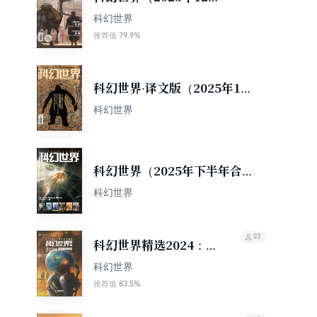
期）
科幻世界
79.9%
推荐值
科幻世界·译文版（2025年12
期）
科幻世界
科幻世界（2025年下半年合
集）（套装共6册）
科幻世界
23
科幻世界精选2024：
第36届银河奖获奖作品
科幻世界
集（科幻世界出品 中国
83.5%
推荐值
科幻基石丛书）