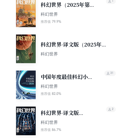
1
科幻世界（2025年第11
期）
科幻世界
79.9%
推荐值
科幻世界·译文版（2025年第
11期）
科幻世界
31
中国年度最佳科幻小说
（2024）（科幻世界
科幻世界
出品 中国科幻基石丛
82.0%
推荐值
书）
2
科幻世界·译文版
（2025年第10期）
科幻世界
86.7%
推荐值