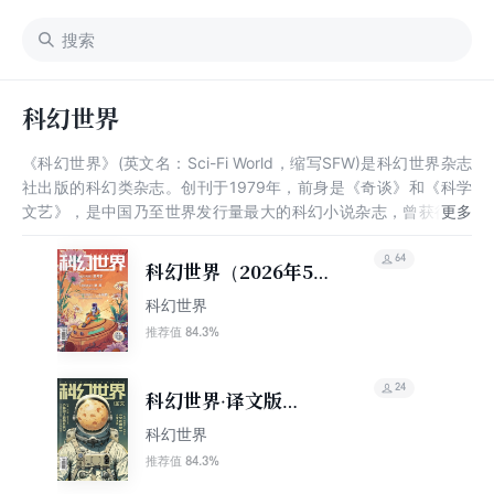
科幻世界
《科幻世界》(英文名：Sci-Fi World，缩写SFW)是科幻世界杂志
社出版的科幻类杂志。创刊于1979年，前身是《奇谈》和《科学
文艺》，是中国乃至世界发行量最大的科幻小说杂志，曾获得“世
界科幻协会最佳期刊奖”、“中国国家期刊奖提名奖”，并入选“中国
百种重点社科期刊”、“双奖期刊”，曾承办过1991年世界科幻协会
64
科幻世界（2026年5
年会，是中国科幻期刊中一面历久弥新的金牌。杨潇，阿来，秦莉
期）
科幻世界
曾先后任杂志社社长，其中阿来任社长期间曾以《尘埃落定》获茅
盾文学奖。
84.3%
推荐值
24
科幻世界·译文版
（2026年5期）
科幻世界
84.3%
推荐值