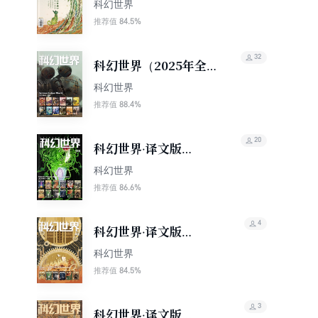
（2026年1期）
科幻世界
84.5%
推荐值
32
科幻世界（2025年全
年合集）（套装共12
科幻世界
册）
88.4%
推荐值
20
科幻世界·译文版
（2025年全年合集）
科幻世界
（套装共12册）
86.6%
推荐值
4
科幻世界·译文版
（2025年下半年合集）
科幻世界
（套装共6册）
84.5%
推荐值
3
科幻世界·译文版