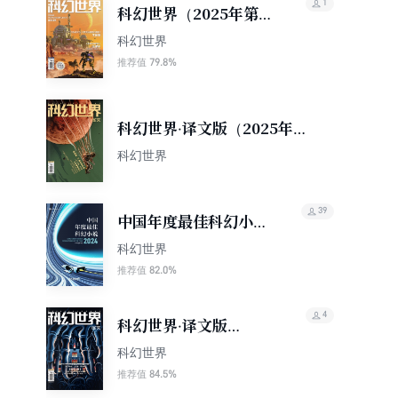
1
科幻世界（2025年第11
期）
科幻世界
79.8%
推荐值
科幻世界·译文版（2025年第
11期）
科幻世界
39
中国年度最佳科幻小说
（2024）（科幻世界
科幻世界
出品 中国科幻基石丛
82.0%
推荐值
书）
4
科幻世界·译文版
（2025年第10期）
科幻世界
84.5%
推荐值