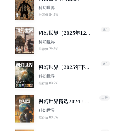
（2025年12期）
科幻世界
84.5%
推荐值
1
科幻世界（2025年12
期）
科幻世界
79.8%
推荐值
1
科幻世界（2025年下半
年合集）（套装共6册）
科幻世界
83.2%
推荐值
19
科幻世界精选2024：
第36届银河奖获奖作品
科幻世界
集（科幻世界出品 中国
83.5%
推荐值
科幻基石丛书）