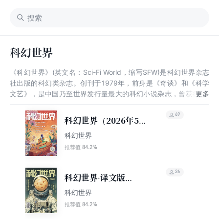
科幻世界
《科幻世界》(英文名：Sci-Fi World，缩写SFW)是科幻世界杂志
社出版的科幻类杂志。创刊于1979年，前身是《奇谈》和《科学
文艺》，是中国乃至世界发行量最大的科幻小说杂志，曾获得“世
界科幻协会最佳期刊奖”、“中国国家期刊奖提名奖”，并入选“中国
百种重点社科期刊”、“双奖期刊”，曾承办过1991年世界科幻协会
69
科幻世界（2026年5
年会，是中国科幻期刊中一面历久弥新的金牌。杨潇，阿来，秦莉
期）
科幻世界
曾先后任杂志社社长，其中阿来任社长期间曾以《尘埃落定》获茅
盾文学奖。
84.2%
推荐值
26
科幻世界·译文版
（2026年5期）
科幻世界
84.2%
推荐值