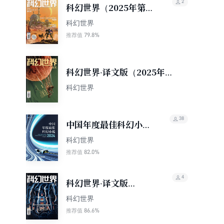
2
科幻世界（2025年第11
期）
科幻世界
79.8%
推荐值
科幻世界·译文版（2025年第
11期）
科幻世界
38
中国年度最佳科幻小说
（2024）（科幻世界
科幻世界
出品 中国科幻基石丛
82.0%
推荐值
书）
4
科幻世界·译文版
（2025年第10期）
科幻世界
86.6%
推荐值