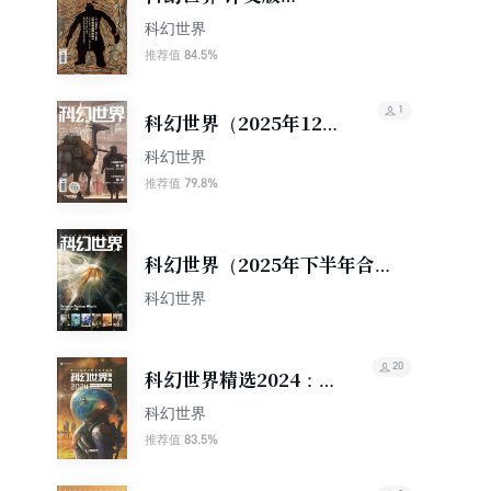
（2025年12期）
科幻世界
84.5%
推荐值
1
科幻世界（2025年12
期）
科幻世界
79.8%
推荐值
科幻世界（2025年下半年合
集）（套装共6册）
科幻世界
20
科幻世界精选2024：
第36届银河奖获奖作品
科幻世界
集（科幻世界出品 中国
83.5%
推荐值
科幻基石丛书）