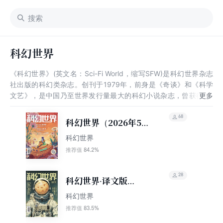
科幻世界
《科幻世界》(英文名：Sci-Fi World，缩写SFW)是科幻世界杂志
社出版的科幻类杂志。创刊于1979年，前身是《奇谈》和《科学
文艺》，是中国乃至世界发行量最大的科幻小说杂志，曾获得“世
界科幻协会最佳期刊奖”、“中国国家期刊奖提名奖”，并入选“中国
百种重点社科期刊”、“双奖期刊”，曾承办过1991年世界科幻协会
68
科幻世界（2026年5
年会，是中国科幻期刊中一面历久弥新的金牌。杨潇，阿来，秦莉
期）
科幻世界
曾先后任杂志社社长，其中阿来任社长期间曾以《尘埃落定》获茅
盾文学奖。
84.2%
推荐值
28
科幻世界·译文版
（2026年5期）
科幻世界
83.5%
推荐值