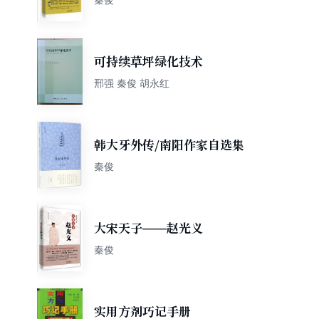
可持续草坪绿化技术
邢强 秦俊 胡永红
韩大牙外传/南阳作家自选集
秦俊
大宋天子——赵光义
秦俊
实用方剂巧记手册