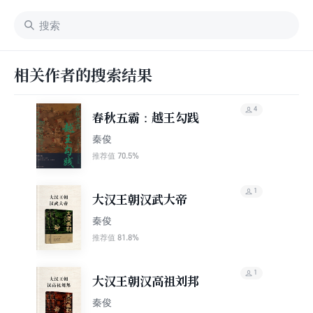
相关作者的搜索结果
4
春秋五霸：越王勾践
秦俊
70.5%
推荐值
1
大汉王朝汉武大帝
秦俊
81.8%
推荐值
1
大汉王朝汉高祖刘邦
秦俊