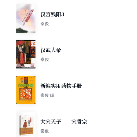
汉宫残阳3
秦俊
汉武大帝
秦俊
新编实用药物手册
秦俊 编
大宋天子——宋哲宗
秦俊