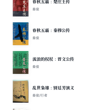
春秋五霸：楚庄王传
秦俊
春秋五霸：秦穆公传
秦俊
流浪的权杖：晋文公传
秦俊
乱世枭雄：别廷芳演义
秦俊/行者