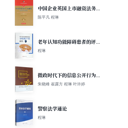
中国企业英国上市融资法务与
财务
陈平凡 程琳
老年认知功能障碍患者的评估
和干预研究
程琳
微政时代下的信息公开行为研
究
朱晓峰 崔露方 程琳 叶许婷
警察法学通论
程琳