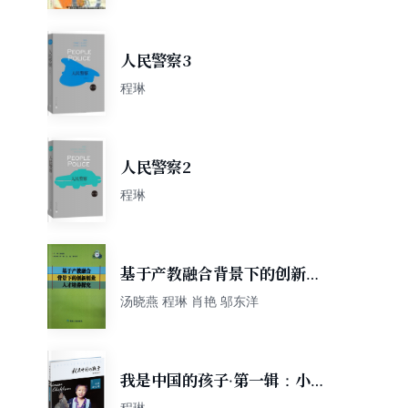
人民警察3
程琳
人民警察2
程琳
基于产教融合背景下的创新创
业人才培养研究
汤晓燕 程琳 肖艳 邬东洋
我是中国的孩子·第一辑：小川
的心事
程琳