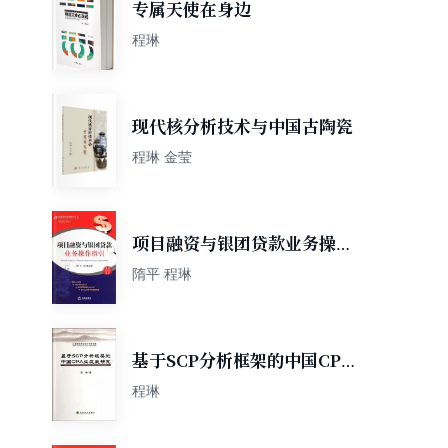
专属天使在身边
程琳
现代核分析技术与中国古陶瓷
程琳 金莹
项目融资与银团贷款业务操作
指引
隋平 程琳
基于SCP分析框架的中国CPA
业发展研究
程琳