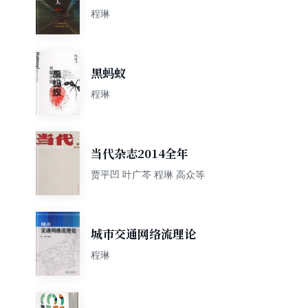
程琳
黑蚂蚁
程琳
当代杂志2014全年
贾平凹 叶广芩 程琳 高众等
城市交通网络流理论
程琳