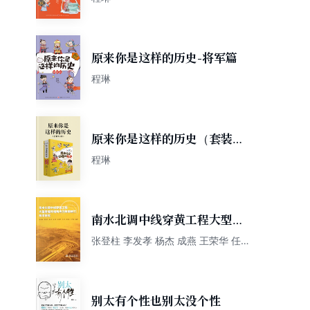
原来你是这样的历史-将军篇
程琳
原来你是这样的历史（套装共
4册）
程琳
南水北调中线穿黄工程大型深
埋环锚预应力隧洞施工技术研
张登柱 李发孝 杨杰 成燕 王荣华 任
杰 程琳 王吉成编著
究
别太有个性也别太没个性