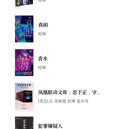
真相
程琳
香水
程琳
凤凰联动文库：忠于正，守于
义（套装共14册）
[美]比尔·克林顿 程琳 蓝衣等
犯罪嫌疑人