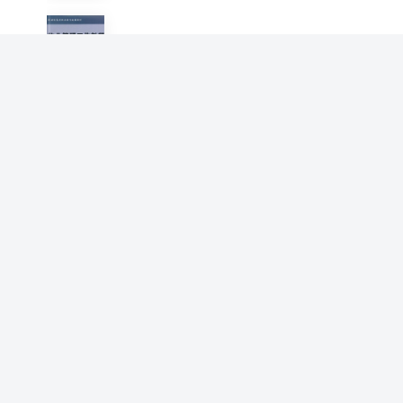
21世纪高等职业教育规划教
材：物业管理工作教程
白先同 邹津 程琳
信息分析概论
程琳
小学生习字组词造句成语同义
词反义词一本通
曾真 李小平 程琳
空间信号处理及应用
刘影 程琳 张有润