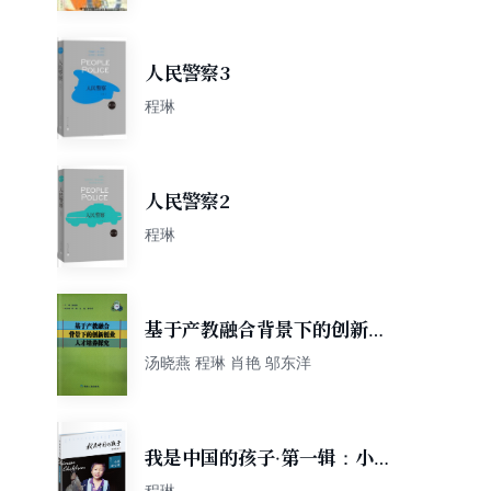
人民警察3
程琳
人民警察2
程琳
基于产教融合背景下的创新创
业人才培养研究
汤晓燕 程琳 肖艳 邬东洋
我是中国的孩子·第一辑：小川
的心事
程琳