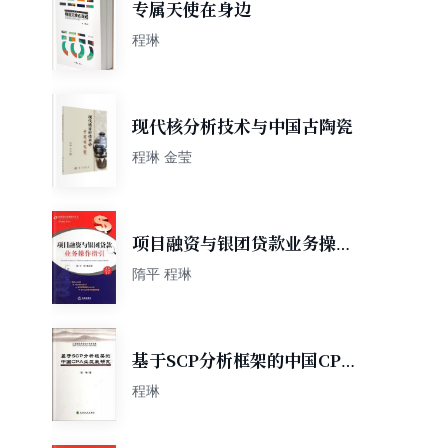
专属天使在身边
程琳
现代核分析技术与中国古陶瓷
程琳 金莹
项目融资与银团贷款业务操作
指引
隋平 程琳
基于SCP分析框架的中国CPA
业发展研究
程琳