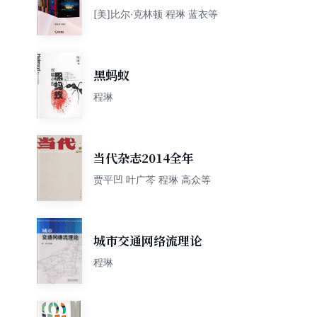
义（套装共14册）
[美]比尔·克林顿 程琳 蓝衣等
黑蚂蚁
程琳
当代杂志2014全年
贾平凹 叶广芩 程琳 高众等
城市交通网络流理论
程琳