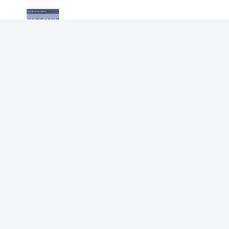
21世纪高等职业教育规划教
材：物业管理工作教程
白先同 邹津 程琳
信息分析概论
程琳
小学生习字组词造句成语同义
词反义词一本通
曾真 李小平 程琳
空间信号处理及应用
刘影 程琳 张有润