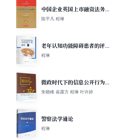
中国企业英国上市融资法务与
财务
陈平凡 程琳
老年认知功能障碍患者的评估
和干预研究
程琳
微政时代下的信息公开行为研
究
朱晓峰 崔露方 程琳 叶许婷
警察法学通论
程琳