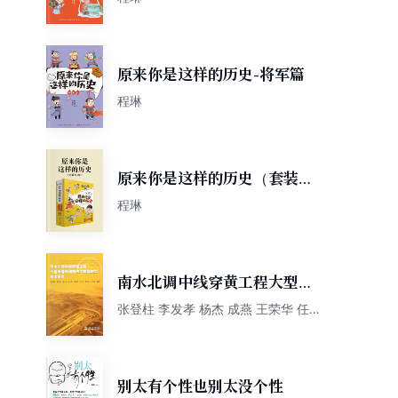
原来你是这样的历史-将军篇
程琳
原来你是这样的历史（套装共
4册）
程琳
南水北调中线穿黄工程大型深
埋环锚预应力隧洞施工技术研
张登柱 李发孝 杨杰 成燕 王荣华 任
杰 程琳 王吉成编著
究
别太有个性也别太没个性