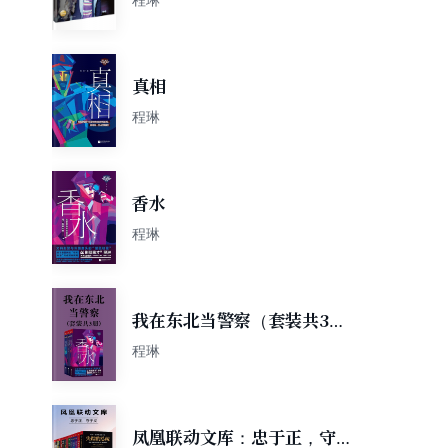
真相
程琳
香水
程琳
我在东北当警察（套装共3
册）
程琳
凤凰联动文库：忠于正，守于