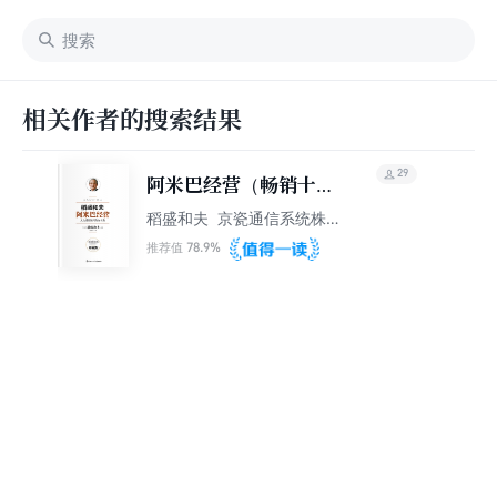
相关作者的搜索结果
29
阿米巴经营（畅销十周
年纪念版）
稻盛和夫 京瓷通信系统株
式会社
78.9%
推荐值