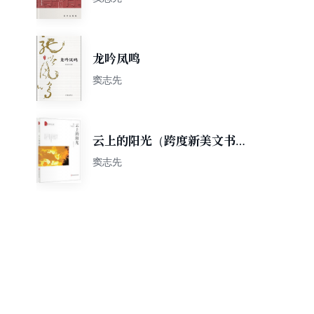
龙吟凤鸣
窦志先
云上的阳光（跨度新美文书
系）
窦志先