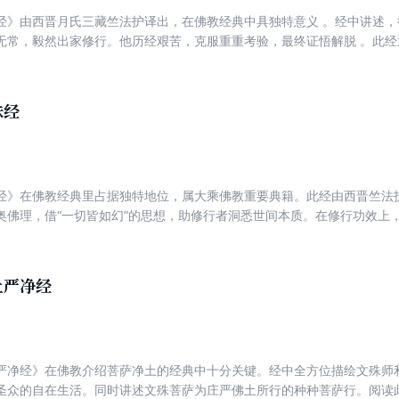
经》由西晋月氏三藏竺法护译出，在佛教经典中具独特意义 。经中讲述
无常，毅然出家修行。他历经艰苦，克服重重考验，最终证悟解脱 。此
出离修行、证悟涅槃的解脱之道。信众虔诚受持，能从中汲取智慧，感悟
昧经
经》在佛教经典里占据独特地位，属大乘佛教重要典籍。此经由西晋竺法
奥佛理，借“一切皆如幻”的思想，助修行者洞悉世间本质。在修行功效上
智慧，获得内心的宁静，实现精神的超脱，为求解脱的修行者指明方向。
土严净经
严净经》在佛教介绍菩萨净土的经典中十分关键。经中全方位描绘文殊师
圣众的自在生活。同时讲述文殊菩萨为庄严佛土所行的种种菩萨行。阅读