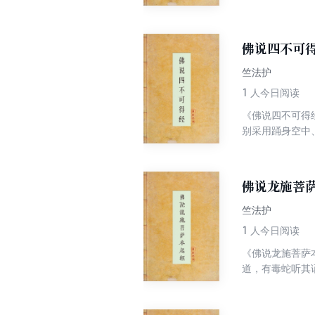
图景，以文殊菩
佛说四不可
竺法护
1
人今日阅读
《佛说四不可得
别采用踊身空中
病、长生不死、
执着，以更超脱
佛说龙施菩
竺法护
1
人今日阅读
《佛说龙施菩萨
道，有毒蛇听其
萨。此经助修行