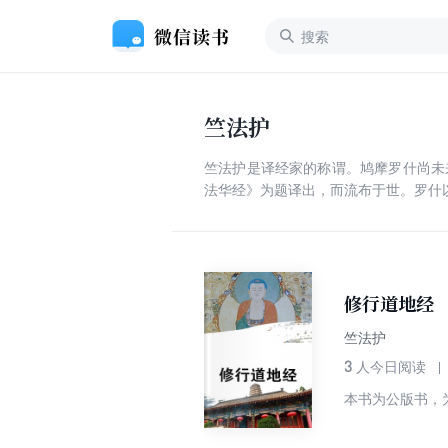
竺法护
竺法护是译经家的称谓。鸠摩罗什尚未
法华经》为题译出，而流布于世。罗什
修行道地经
竺法护
3
人今日阅读
本书为公版书，