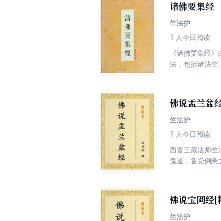
诸佛要集经
竺法护
1
人今日阅读
《诸佛要集经》
法，包括诸法空
理。
佛说盂兰盆经
竺法护
1
人今日阅读
西晋三藏法师竺
鬼道，备受倒悬
五日众僧自恣日
者，脱离三途之
是目连救母的动
佛说宝网经[
恩。
竺法护