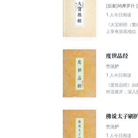
[后秦]鸠摩罗什 
1
人今日阅读
《大宝积经（繁
上享有崇高地位
教思想等，每一
灵，促进修行者
度世品经
竺法护
1
人今日阅读
《度世品经》由
对话展开，深入
长慈悲心与智慧
佛说太子刷
竺法护
1
人今日阅读