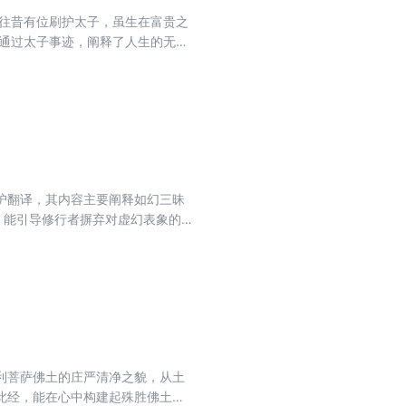
，往昔有位刷护太子，虽生在富贵之
经通过太子事迹，阐释了人生的无
人生真谛，坚定修行信念，迈向觉
护翻译，其内容主要阐释如幻三昧
，能引导修行者摒弃对虚幻表象的
利菩萨佛土的庄严清净之貌，从土
此经，能在心中构建起殊胜佛土的