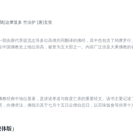
[隋]达摩笈多 竺法护 [唐]玄奘
一部由唐代菩提流志等多位高僧共同翻译的佛经，其中也包含了鸠摩罗什
在中国佛教史上地位崇高，被誉为五大部之一。内容广泛涉及大乘佛教的
一会都有其独立主题，如文殊说般若会论述般若性空思想，无量寿如来会
法和理论指导，有助于增进智慧、净化心灵、促进修行者的觉悟与解脱。
佛教经典中地位显著，是讲述孝道与救度亡亲的重要经文。该书主要记述
苦，向佛求法，佛指示其于七月十五日众僧自恣日，以百味饭食等供养十
的孝道思想，还强调了供养僧众的功德，对于促进佛教文化的传播与民间
繁体版）