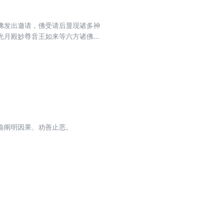
佛发出邀请，佛受请后显现诸多神
光月殿妙尊音王如来等六方诸佛的
南方佛名，可获五通、至德具足。
死、成正觉，在现世和后世都能获
喻阐明因果、劝善止恶。