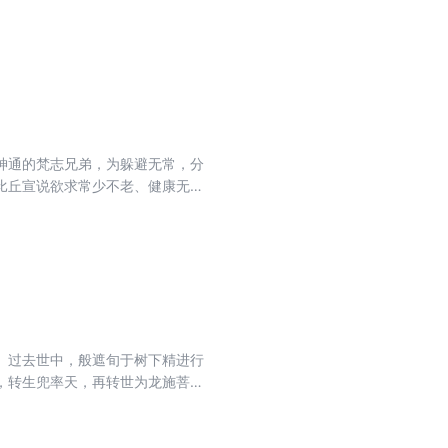
神通的梵志兄弟，为躲避无常，分
比丘宣说欲求常少不老、健康无
体悟无常本质，放下对虚幻恒常的
。过去世中，般遮旬于树下精进行
，转生兜率天，再转世为龙施菩