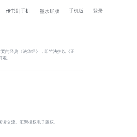
传书到手机
手机版
登录
墨水屏版
重要的经典《法华经》，即竺法护以《正
可观。
阅读交流。汇聚授权电子版权。