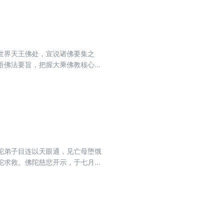
世界天王佛处，宣说诸佛要集之
悟佛法要旨，把握大乘佛教核心义
陀弟子目连以天眼通，见亡母堕饿
陀求救。佛陀慈悲开示，于七月十
，可令七世父母及现世父母厄难中
母当日便得脱饿鬼之苦。此经不仅
承载着人们对父母先辈的追思与感