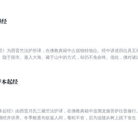
萨为楷模，努力修行，为成就清净佛土而积累功德。
得经
经》为西晋竺法护所译，在佛教典籍中占据独特地位。经中讲述四位具五
、隐于闹市、遁入大海、藏于山中的方式，却仍不免命终。借此，佛对诸
眷属常伴等四不可得之理，揭示无常的必然性。修行者研读此经，能深刻
的心态面对人生。
萨本起经
本起经》由西晋月氏三藏竺法护译，在佛教典籍中追溯龙施菩萨往昔修行
诵经并供养。冬季般遮旬欲返人间，毒蛇不舍，后为追随从树上跳下丧生
者明因果不虚，鼓励以坚定心、慈悲行累积资粮，成就佛道。