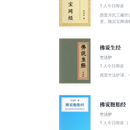
1
人今日阅读
西晋月氏三藏竺
变。随后宝网请
名号、所在世界
同时强调，听闻
大福报。最后，
佛说生经
竺法护
1
人今日阅读
西晋竺法护译。
佛说胞胎经
竺法护
1
人今日阅读