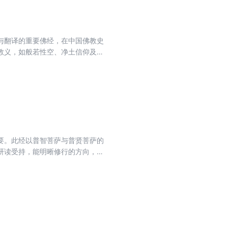
与翻译的重要佛经，在中国佛教史
教义，如般若性空、净土信仰及密
慧启迪，有助于增进智慧、净化心
要。此经以普智菩萨与普贤菩萨的
研读受持，能明晰修行的方向，增