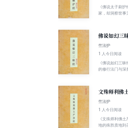
《佛说太子刷护
家，却洞察世事
常、苦谛，以及
悟解脱之路 。
佛说如幻三
竺法护
1
人今日阅读
《佛说如幻三昧
的修行法门与深
执着，培育空观
文殊师利佛
竺法护
1
人今日阅读
《文殊师利佛土
地的殊胜质地到