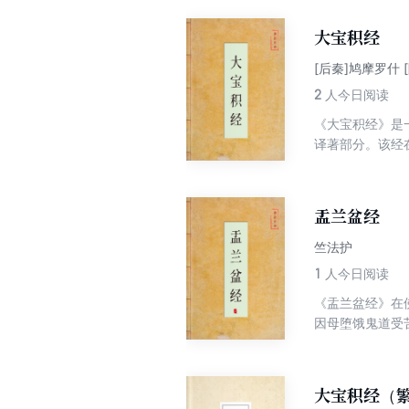
大宝积经
[后秦]鸠摩罗什 
2
人今日阅读
《大宝积经》是
译著部分。该经
密教等教义，每
了丰富的修行方
盂兰盆经
竺法护
1
人今日阅读
《盂兰盆经》在
因母堕饿鬼道受
不仅弘扬了佛教
大宝积经（