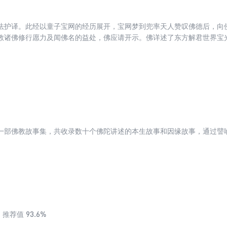
法护译。此经以童子宝网的经历展开，宝网梦到兜率天人赞叹佛德后，向
教诸佛修行愿力及闻佛名的益处，佛应请开示。佛详述了东方解君世界宝
及众生闻佛名的殊胜利益。比如闻东方佛名，能作转轮王、常值佛世；闻
这些佛名并深信不疑、受持诵读、为人演说，能灭罪消业、得神通、超生
佛嘱托后世应奉行此经，勤修梵行，积累功德。
一部佛教故事集，共收录数十个佛陀讲述的本生故事和因缘故事，通过譬
93.6%
推荐值