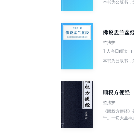
本书为公版书，
佛说盂兰盆
竺法护
1
人今日阅读
本书为公版书，
顺权方便经
竺法护
《顺权方便经》
千。一切大圣神
方。