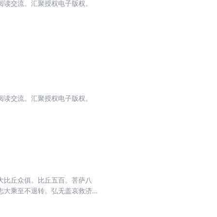
阅读交流。汇聚授权电子版权。
阅读交流。汇聚授权电子版权。
大比丘众俱。比丘五百。菩萨八
志大乘至不退转。弘无盖哀救济十