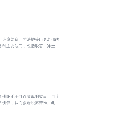
、达摩笈多、竺法护等历史名僧的
各种主要法门，包括般若、净土、
宣说弥陀净土信仰，为修行者提供
了佛陀弟子目连救母的故事，目连
方佛僧，从而救母脱离苦难。此经
孝道的践行具有深远影响。