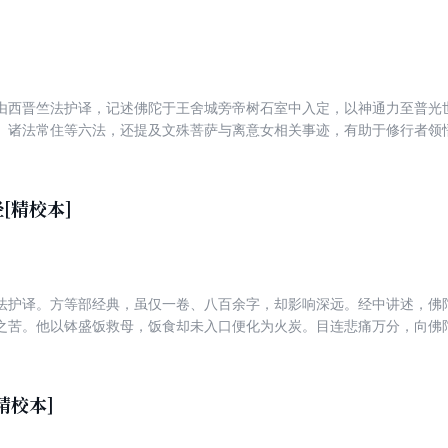
由西晋竺法护译，记述佛陀于王舍城旁帝树石室中入定，以神通力至普光
、诸法常住等六法，还提及文殊菩萨与离意女相关事迹，有助于修行者领
[精校本]
法护译。方等部经典，虽仅一卷、八百余字，却影响深远。经中讲述，佛
之苦。他以钵盛饭救母，饭食却未入口便化为火炭。目连悲痛万分，向佛
，以百味饭食、五果等置于盆中，供养十方大德众僧，仗此众僧威神之力
苦。若父母在世，能福乐百年；已逝父母可生天享乐。目连依教奉行，其
人篇章，更将佛教修行与孝道紧密相连，后世依此形成盂兰盆会等习俗，
精校本]