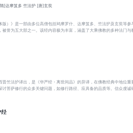
[隋]达摩笈多 竺法护 [唐]玄奘
体版）》是一部由多位高僧包括鸠摩罗什、达摩笈多、竺法护及玄奘等参
，被誉为五大部之一。该经内容极为丰富，涵盖了大乘佛教的多种法门与
会都有其独特的主题与深刻的内涵，为修行者提供了丰富的修行指南与智
向觉悟与解脱的目标迈进。
西晋竺法护译出，是《华严经・离世间品》的异译，在佛教经典中地位重
探讨菩萨修行的众多关键问题，如修行路径、应具备的品质等。信众虔诚
，从而更好地度化众生，趋向解脱，跨越世间苦难，达至觉悟之境 。
护经