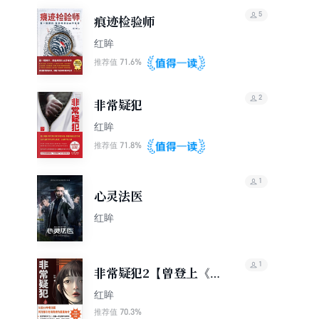
5
痕迹检验师
红眸
71.6%
推荐值
2
非常疑犯
红眸
71.8%
推荐值
1
心灵法医
红眸
1
非常疑犯2【曾登上《时
代周刊》的中国法医亲
红眸
历事件改编】
70.3%
推荐值