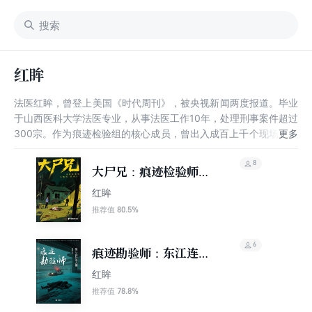
红眸
法医红眸，曾登上美国《时代周刊》，被央视新闻两度报道。毕业
于山西医科大学法医专业，从事法医工作10年，处理刑事案件超过
300宗。作为痕迹检验组的核心成员，曾出入成百上千个现场，解
剖的死人，可能比他朋友圈的活人还多。著有《非常疑犯》《痕迹
检验师》等根据作者亲历案件写成的小说。
8
大尸兄：痕迹检验师和
他的“朋友们”
红眸
80.5%
推荐值
6
痕迹勘验师：东江连环
杀人案（轻悬疑）
红眸
78.8%
推荐值