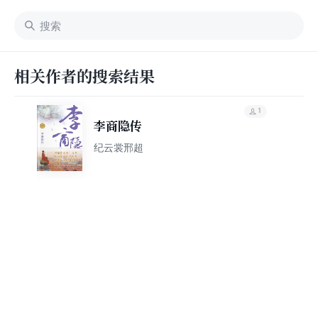
相关作者的搜索结果
1
李商隐传
纪云裳邢超