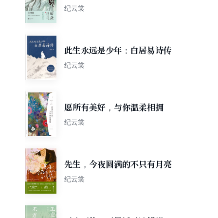
纪云裳
此生永远是少年：白居易诗传
纪云裳
愿所有美好，与你温柔相拥
纪云裳
先生，今夜圆满的不只有月亮
纪云裳