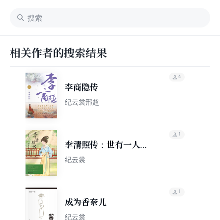
相关作者的搜索结果
4
李商隐传
纪云裳邢超
1
李清照传：世有一人，
如美景良辰
纪云裳
1
成为香奈儿
纪云裳