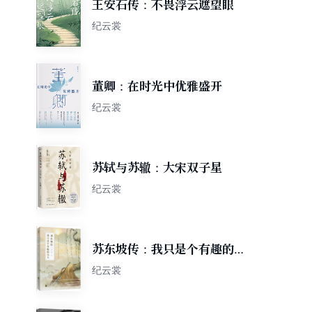
王安石传：不畏浮云遮望眼
纪云裳
董卿：在时光中优雅盛开
纪云裳
苏轼与苏辙：大宋双子星
纪云裳
苏东坡传：我只是个有趣的凡
人（鲤伴诗人传记书系重磅新
纪云裳
品）