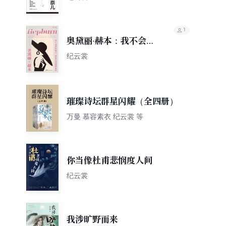
1
奥黛丽·赫本：我不会试
图摘月，我要月亮奔我
纪云裳
而来
璀璨诗坛群星闪耀（全四册）
万曼 慕容素衣 纪云裳 等
你当像杜甫悲悯度人间
纪云裳
我涉旷野而来