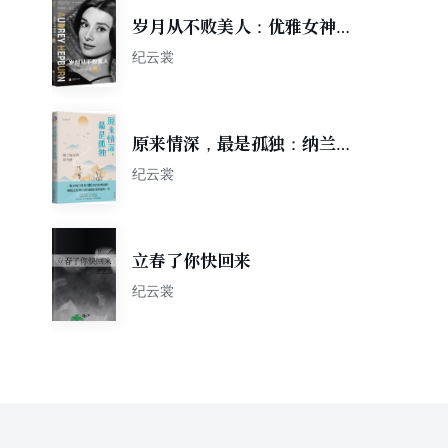
岁月从不败美人：优雅女神赫
本传
纪云裳
原来情深，最是孤独：纳兰容
若的词与情
纪云裳
立春了你快回来
纪云裳