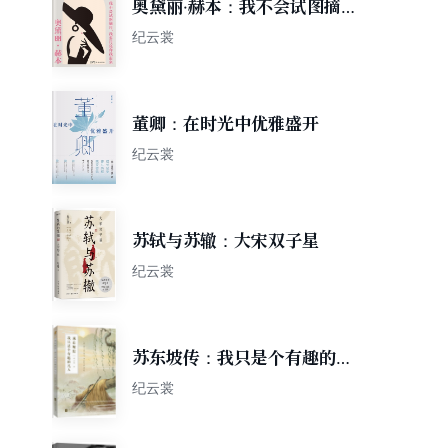
奥黛丽·赫本：我不会试图摘
月，我要月亮奔我而来
纪云裳
董卿：在时光中优雅盛开
纪云裳
苏轼与苏辙：大宋双子星
纪云裳
苏东坡传：我只是个有趣的凡
人（鲤伴诗人传记书系重磅新
纪云裳
品）