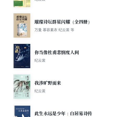
璀璨诗坛群星闪耀（全四册）
万曼 慕容素衣 纪云裳 等
你当像杜甫悲悯度人间
纪云裳
我涉旷野而来
纪云裳
此生永远是少年：白居易诗传