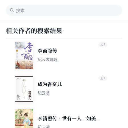
相关作者的搜索结果
1
李商隐传
纪云裳邢超
1
成为香奈儿
纪云裳
李清照传：世有一人，如美景
良辰
纪云裳