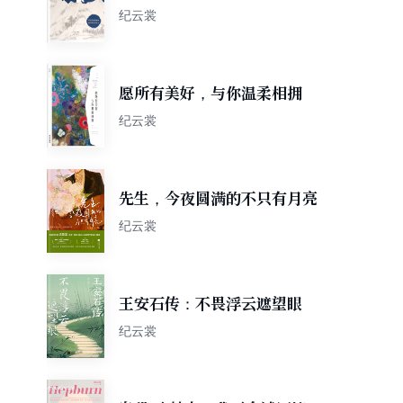
纪云裳
愿所有美好，与你温柔相拥
纪云裳
先生，今夜圆满的不只有月亮
纪云裳
王安石传：不畏浮云遮望眼
纪云裳