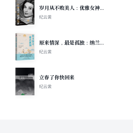
岁月从不败美人：优雅女神赫
本传
纪云裳
原来情深，最是孤独：纳兰容
若的词与情
纪云裳
立春了你快回来
纪云裳