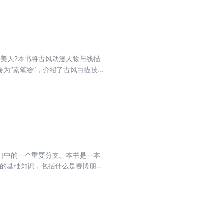
美人?本书将古风动漫人物与线描
为“素笔绘”，介绍了古风白描技
绘制。三之卷为“巧手挽青丝”，介
的绘制。终之卷为“美景伴佳人”，
者参考与临摹学习。
幻中的一个重要分支。本书是一本
克的基础知识，包括什么是赛博朋克
人体的结合以及角色画像。第3章为
与思考，给出3个不同主题的赛博朋
赛博朋克风格绘画爱好者学习使用。