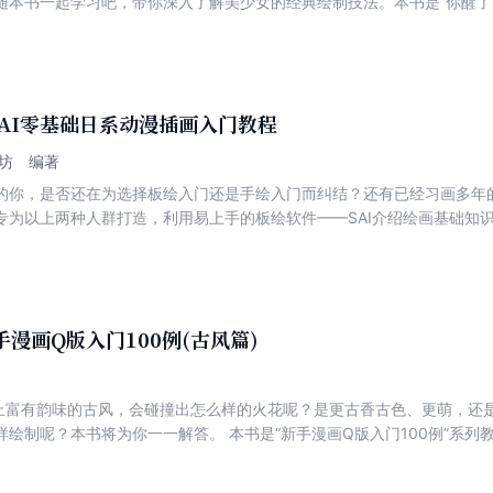
随本书一起学习吧，带你深入了解美少女的经典绘制技法。本书是“你醒了
8章。第1章和第2章为准备章节，讲解了关于美少女漫画的小知识，以及
第3章至第6章分别讲解了头部、发型、躯干结构和四肢结构的绘制方法；
人物与外形的关系，教给大家设计人物的基本方法。最后，还特别收录了
、绘画初学者和二次元爱好者阅读、学习，也可作为相关专业的培训教材
AI零基础日系动漫插画入门教程
工坊 编著
的你，是否还在为选择板绘入门还是手绘入门而纠结？还有已经习画多年
专为以上两种人群打造，利用易上手的板绘软件——SAI介绍绘画基础知
能。 本书共3章，第1章为日系插画基础，介绍了SAI软件基础、结构与透视、光
插画的基础人体结构等基础知识；第2章为日系插画进阶，介绍了日系插
用SAI原创日系插画作品，用绘制线稿、上色、细化画面这样一个流程介
本书适合绘画初学者、板绘初学者及日系插画爱好者阅读。
手漫画Q版入门100例(古风篇)
上富有韵味的古风，会碰撞出怎么样的火花呢？是更古香古色、更萌，还
绘制呢？本书将为你一一解答。 本书是“新手漫画Q版入门100例”系列
版人物绘制的基础知识，介绍了头部、身体、服饰和动态等的绘制方法；第
版角色的方法；第5～6章以宫廷和武侠神话为主题，介绍了多种古风Q版