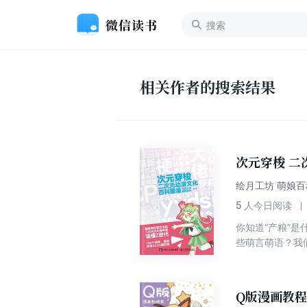
相关作者的搜索结果
次元穿梭 二
绘月工坊 萌娘百
5
人今日阅读
你知道“产粮”
些萌言萌语？我
来？又有哪些有
言和俏皮的漫画解读二
国的宅文化萌芽
Q版漫画教
至2024年的