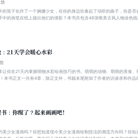
工坊
中的笛子化作了一个婀娜少女，在你的身边吹奏起了动听的曲子，你是否
手中的画笔在纸上描出他们的倩影？本书共包含48张唯美古风人物涂色
妖、怪、精四种类别。书中的人物有血有肉、有感情、相互关联，共同谱
笔、水彩、水墨等绘画形式进行涂色，而不会损伤纸面；本书装订方式为
合古风爱好者、美术爱好者、绘画初学者、对涂色感兴趣的任何人阅读、
：21天学会暖心水彩
坊
本让你在21天内掌握萌物水彩绘画技巧的书。萌萌的动物、萌萌的美食、
界！本书正文一共有4章，除正文外，书籍末尾附加了作者的访谈录和作品
、画具等；第2章是萌系动物的启蒙，通过6个将动物萌化、拟人化的例子
讲解了几张常见美食萌图的绘制过程；第4章是萌系水彩的魅力展现，将
较高难度的萌系水彩插画的绘制方法。本书将萌系水彩绘画的学习过程拆分
者快速掌握萌系水彩插画的绘制技巧。本书适合水彩爱好者、绘画初学者
程书：你醒了？起来画画吧！
的美少女漫画吗？你想知道现今美少女漫画绘制技法的潮流方向吗？你知