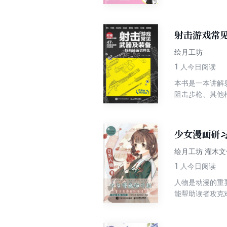
体、服饰和动态
不同的Q版美少
射击游戏常
绘月工坊
1
人今日阅读
本书是一本讲解
阻击步枪、其他
基础绘画，并且
手。 本书适合军事爱好者、零基础手绘爱好者阅读，也适合为武器设计相关专业人群提供参考。快点一起来画属于我们的
“硬核”手绘吧。
少女漫画研
绘月工坊 灌木
1
人今日阅读
人物是动漫的重
能帮助读者攻克
了绘画材料和基
方法；第3章介
6章分别介绍了