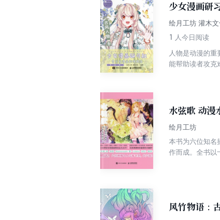
少女漫画研
对于进阶画师来
材。希望每一个
绘月工坊 灌木
1
人今日阅读
人物是动漫的重
能帮助读者攻克
了绘画工具和基
态和服饰等的绘
章介绍了身着不
制技法。本书可
水弦歌 动漫
训机构的参考教
绘月工坊
本书为六位知名插
作而成。全书以
下，还在书*后
爱好者。希望你
风竹物语：