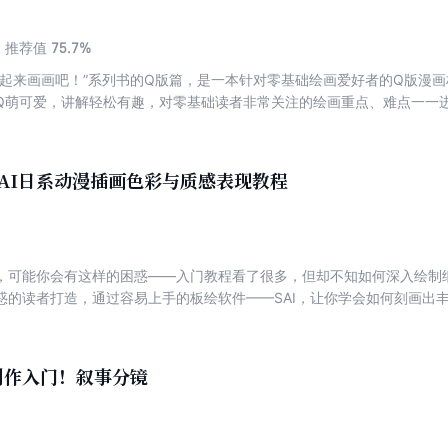
“产粮”“太太”“萌新”“平行世界”“异世界”等；第4章为“中国宅圈大事件”
75.7%
推荐值
、一知半解的或全然不知的二次元动漫文化，用新知穿梭次元！
？起来画画吧！”系列书的Q版篇，是一本针对零基础绘画爱好者的Q版漫
Q萌可爱，讲解轻松有趣，对零基础读者非常关注的绘画重点、难点一一进
画前的准备，分别讲解了绘画基础知识和绘制线稿的技巧；第3章至第6章
表现等；第7章讲解了绘制不同职业的漫画人物的方法；第8章介绍了Q版
及作者采访。本书适合漫画爱好者、绘画初学者和二次元爱好者阅读、学
AI日系动漫插画色彩与质感表现教程
，可能你会有这样的困惑——入门教程看了很多，但却不知如何深入绘制
惑的读者打造，通过容易上手的板绘软件——SAI，让你学会如何刻画出
分类，一共分为5章：第1章讲解绘制人物头部的相关技法，包括头部、面
第2章讲解绘制人物身体的相关技法，包括如何给皮肤上色，体现皮肤光滑
汗时的皮肤等；第3章讲解绘制服饰的相关技法，包括服饰设计要点，如
创作入门！叙事分镜
4章讲解自然与天气的绘制技法，包括如何绘制草木、河水、岩石、日月
章讲解幻想元素的绘制技法，包括如何绘制幻想角色的角和尾巴，以及宝
绘画爱好者、插画爱好者阅读。