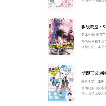
事项吗？快来跟
篇，全书共分为
肉和外形知识；
章分析了美少女
适合动漫爱好者
板绘教室：S
若木生华 绘月
身为绘画初学者
板绘知识？本书
读者，快速获得板绘日系动漫插画的绘制技
影与结构、日系
法；第3章为使
技法。 
萌即正义:新
绘月工坊 主编
当萌萌的Q版遇
物，具体应该怎样
～3章为古风Q
绍了创作古风Q