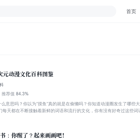
首页
次元动漫文化百科图鉴
科
84.3%
推荐值
是什么意思吗？你以为“摸鱼”真的就是在偷懒吗？你知道动漫圈发生了哪些大
们每天都在不断接触着新鲜的词语和流行的文化，你有没有好奇过这些词
趣的故事呢？你或许可以从本书中找到答案，这是一本有趣又有用的二次
次元文化、流行用词、ACGN大事件等，让你读罢大开眼界，恍然大悟！ 本书共有4章：第1
”，介绍了关于二次元宅文化的基础知识；第2章为“二次元年度关键词，值得
程书：你醒了？起来画画吧！
二次元关键词，包括年度热门关键词、优质动漫等；第3章为“百科全书来啦