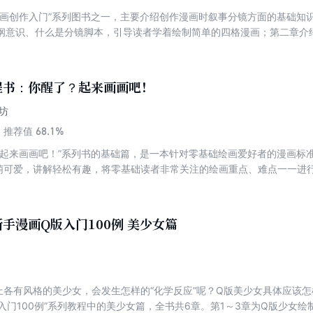
漫画创作入门”系列图书之一，主要介绍创作漫画时叙事分镜方面的基础知
纲意识、什么是分镜脚本，引导读者学着绘制简单的四格漫画；第二章介
规则及出格的运用方式；第三章介绍了分镜的表现手法及如何利用分镜来
中的构图法则及一些常用的构图方式；第五章介绍了漫画中效果线的应用
的方式向读者娓娓道来，内容生动有趣，非常适合漫画爱好者阅读、学习
程书：你醒了？起来画画吧！
坊
68.1%
推荐值
？起来画画吧！”系列书的基础篇，是一本针对零基础绘画爱好者的漫画标
萌可爱，讲解轻松有趣，将零基础读者非常关注的绘画重点、难点一一进行
的基础部分，包括头部、五官与表情、发型、人体比例和动态等知识点；第
质感表现，全方位地介绍了绘制漫画人物的各个技法知识；第5章讲解了Q
服饰、人物的角色设计等；第6章介绍了漫画中场景的相关知识；第7章介
手漫画Q版入门100例 美少女篇
最后，还附有作者的插画创作与欣赏部分，以及作者采访。 本书适合漫
可作为相关专业的培训教材。
各有风格的美少女，会发生怎样的“化学反应”呢？Q版美少女具体应该怎样
入门100例”系列教程中的美少女篇，全书共6章。第1～3章为Q版少女