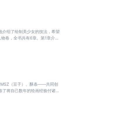
自学教材和相关培训机构的参考教
地介绍了绘制美少女的技法，希望
人物卷，全书共有6章。第1章介绍
、表情、头身比例、四肢、躯干、形
、俏皮型、高冷型、淑女型等；第4
风人物和不同场景下的古风人物的绘
适合作为动漫绘画爱好者和相关培
M、MSZ（豆子）、酥条——共同创
除了将自己数年的绘画经验付诸笔
“纸面对话”。如果你是水彩绘画的
种子在笔下、在纸上生根发芽。