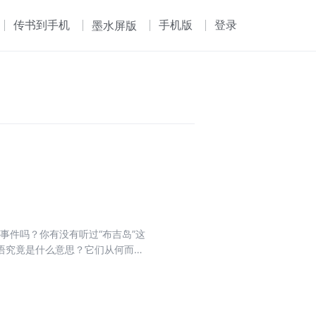
传书到手机
手机版
登录
墨水屏版
事件吗？你有没有听过“布吉岛”这
语究竟是什么意思？它们从何而
元动漫文化百科图鉴，用幽默的语
章为“中
铭记的时刻”，介绍了从2012年
”，介绍了二次元文化中的潮流词