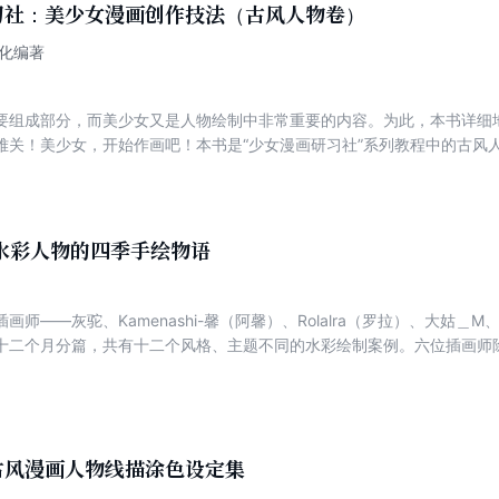
习社：美少女漫画创作技法（古风人物卷）
说，是绘制日系人物的参考资料，同时也非常适合作为动漫绘画爱好者的
热爱绘画的人都能从本书中学到有用的绘画知识。
文化编著
要组成部分，而美少女又是人物绘制中非常重要的内容。为此，本书详细
难关！美少女，开始作画吧！本书是“少女漫画研习社”系列教程中的古风
础绘画技法；第2章介绍了古风人物的绘制技法，包括头部、五官、发型
制方法；第3章介绍了不同类型的古风人物的绘制技法，包括明媚动人型
同服饰的古风人物的绘制技法；第5章和第6章分别介绍了不同姿态的古
以作为初学者的入门指南，也可以作为进阶画师的参考资料，同时也非常
水彩人物的四季手绘物语
材。希望每一个热爱绘画的人都能从本书中学到有用的绘画知识。
画师——灰驼、Kamenashi-馨（阿馨）、Rolalra（罗拉）、大姑＿
十二个月分篇，共有十二个风格、主题不同的水彩绘制案例。六位插画师
的“绘月访谈屋”中接受了本书主编四夏的采访，与读者们进行了一次有趣的
在阅读本书的同时，也能接受到画师们传递出的温暖的正能量，让梦想的
古风漫画人物线描涂色设定集