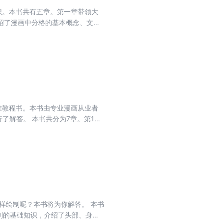
识。本书共有五章。第一章带领大
绍了漫画中分格的基本概念、文字
表达人物的情绪及动作；第四章详
方法及表现不同戏剧性效果的手
。
准教程书。本书由专业漫画从业者
了解答。 本书共分为7章。第1章
2章至第4章分别介绍了服饰绘
版人物的绘制，包括Q版人物的基
绍了插画角色、插画场景和Q版人
画爱好者、绘画初学者和二次元爱好
绘制呢？本书将为你解答。 本书
绘制的基础知识，介绍了头部、身