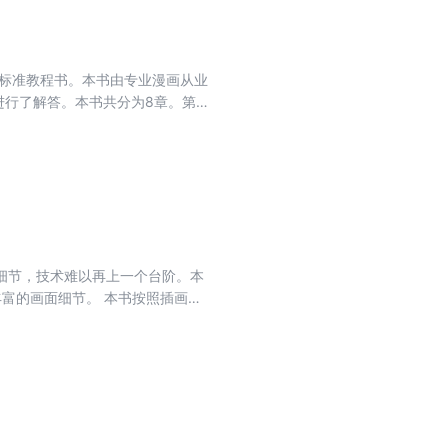
，介绍了动漫、游戏、社交圈层的有趣
画标准教程书。本书由专业漫画从业
行了解答。本书共分为8章。第1
分别讲解了头部、体块与比例、人
动物的绘制方法。最后，还附上了
习，也可作为相关专业的培训教
细节，技术难以再上一个台阶。本
丰富的画面细节。 本书按照插画中
部的细节刻画，眼睛、头发、“妆
的质感、白里透红的质感、高光，
何体现不同材质的布料质感以及褶
、云彩等，并讲解体现空间感和景
石、魔法阵、无形生物等的绘制技