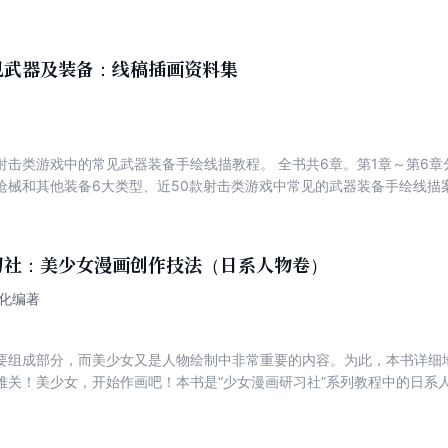
等的绘制方法；第4章为少女风格的Q版简笔画素材，介绍了Q版美少女装
女人设及绘制过程。
见武器及装备：线稿插画资料集
射击类游戏中的常见武器装备手绘线描教程。 全书共6章。第1章～第6
枪械和其他装备6大类型、近50款射击类游戏中常见的武器装备手绘线描
案例以多视图展示武器装备，绘画步骤配有局部难点大图展示，让读者轻
习社：美少女漫画创作技法（日系人物卷）
文化编著
要组成部分，而美少女又是人物绘制中非常重要的内容。为此，本书详细
难关！美少女，开始作画吧！本书是“少女漫画研习社”系列教程中的日系
础绘画技法；第2章介绍了日系人物头部的绘制技法，包括不同角度的头
绍了日系人物身体和服饰的绘制技法，包括头身比例、身体的表现、不同
不同性格的日系人物、不同服饰的日系人物和日系人物组合的绘制技法。