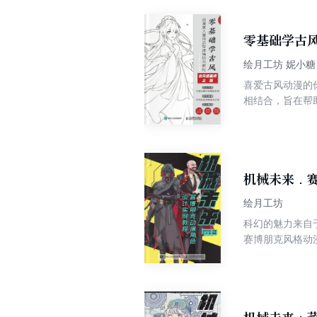
古风爱好者、动
零基础学古
绘月工坊 妮小糖
喜爱古风动漫的
相结合，旨在帮
法与古风漫画的
绍了古风美人的
介绍了8个古风
机械未来．
绘月工坊
科幻的魅力来自
赛博朋克风格动
及赛博朋克式美
主舞台，主要帮
克风格动漫插画