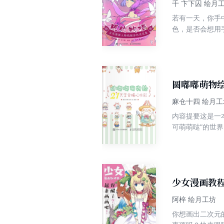
千 卞下囚 绘月
若有一天，你手
色，是否会想用
奇特，涉及仙、
稿可通过彩色铅
与他人分享，适
圆嘟嘟萌物绘
麻仓十四 绘月工
内容提要这是一
可萌萌哒”的世
本书所用的颜料
爱美食的绘制，
结合起来，讲授
学，能够帮助读
少女漫画教
阿梓 绘月工坊
你想画出二次元