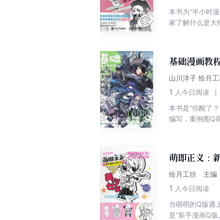
本书为“半小时
家了解什么是大
和对话框的运用
细地讲解了漫画
法。本书用漫画
基础漫画教
山川洋子 绘月工
1
人今日阅读
本书是“你醒了
编写，案例图Q
为漫画人物创作
制、角色设计和
础知识、发型与
萌即正义：新
物的插画创作。
者阅读学习，也
绘月工坊 主编
1
人今日阅读
当萌萌的Q版遇上
是“新手漫画Q版