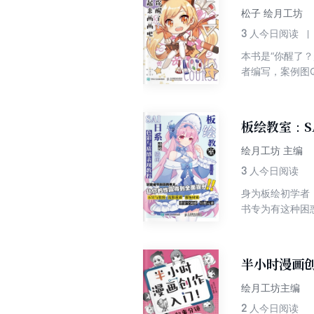
汇，比如“发糖”
松子 绘月工坊
故事。 本书内容丰富、有趣，无论是二次元爱好者，还是普通青年、家长、职场人士与学者等，都可以从本书中获取价值，
3
人今日阅读
了解以前熟悉的
本书是“你醒了
者编写，案例图
章和第2章为绘
物动态和服饰的
作者的线稿作品
板绘教室：S
材。
绘月工坊 主编
3
人今日阅读
身为板绘初学者
书专为有这种困
常见的绘制对象
容”的画法等；
以及如何表现流
半小时漫画
皱的画法等；第
深的技巧；第5
绘月工坊主编
巧。 本书适合
2
人今日阅读