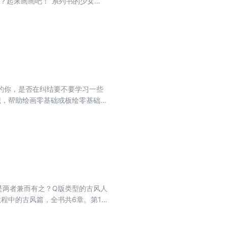
？起来画画吧！”系列书的少女
绘制美少女时需要了解的骨骼、肌
第7章讲解了服饰的绘制方法；第8
作者的精美作品及作者采访。本书
。
的你，是否在纠结要不要学习一些
识，帮助绘画零基础或板绘零基础的
画人物脸部、发型、表情和服装的画
绍了日系插画的完整绘制过程和常用
是两者兼而有之？Q版类型的古风人
教程中的古风篇，全书共6章。第1
4章为古风Q版角色绘制入门，介
人物的人设及绘制过程。 本书适合