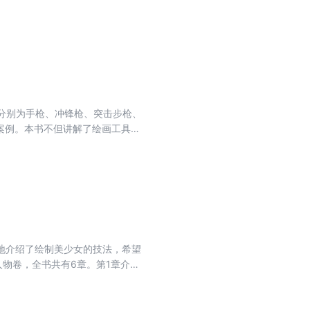
饰物的绘制方法；第5～6章介绍了
章分别为手枪、冲锋枪、突击步枪、
案例。本书不但讲解了绘画工具、
松理解武器装备结构并可以快速上
地介绍了绘制美少女的技法，希望
人物卷，全书共有6章。第1章介绍
部轮廓、五官、发型和表情等的绘制
的动态和服饰的表现等；第4章至第
本书可以作为初学者的入门指南，