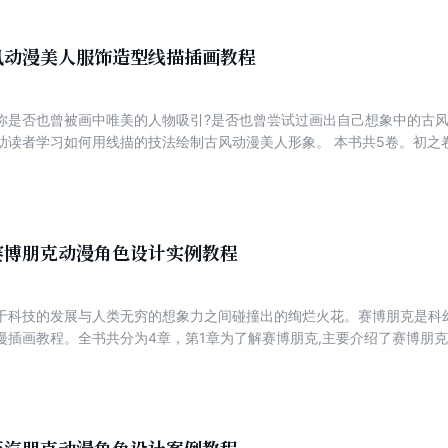
漫爱好者、Q版人物爱好者阅读。
风动漫美人服饰造型线描插画教程
你是否也曾被画中唯美的人物吸引?是否也曾尝试过画出自己想象中的古风
助读者学习如何用线描的技法绘制古风动漫美人形象。 本书共5卷。初之卷
画具等基础知识。二之卷为“提笔细绘美人面”介绍了古风美人五官与饰品的
发型与发饰的绘制。四之卷为“轻罗展纤姿”，介绍了古风美人的身体与衣服
美人的绘制案例。 本书适合古风动漫爱好者、线描爱好者、古风人物爱好
赛博朋克动漫角色设计实例教程
于科技的发展与人类无穷的想象力之间碰撞出的绚烂火花。赛博朋克是科
漫插画教程。全书共分为4章，第1章为了解赛博朋克,主要介绍了赛博朋
学。第2章为科技与人体,主要帮助读者了解并学习赛博朋克世界中科技与
助读者了解并学习赛博朋克世界中视觉元素与场景的绘制。第4章为探索
的创作线稿。 本书作为赛博朋克风格动漫的入门教程,适合科幻插画师、