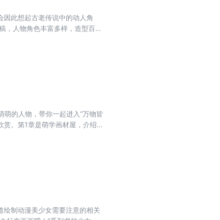
会因此想起古老传说中的动人角
线稿，人物角色丰富多样，造型百变
写出了一曲曲动人的故事。本书线
活页设计，便于读者涂画、装裱、
学习。
萌萌的人物，带你一起进入“万物皆
欣赏。第1章是萌学画材屋，介绍了
讲解动物的萌化方法；第3章是可
水彩的技法和萌系人物的绘制技巧
为21天进行，讲解详尽，方法科
、萌系画风爱好者学习。
道绘制动漫美少女需要注意的相关