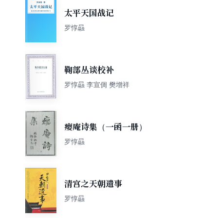
太平天国战记
罗惇曧
鞠部丛谈校补
罗惇曧 李宣倜 樊增祥
瘿庵诗集（一函一册）
罗惇曧
清宫之天朝遗事
罗惇曧