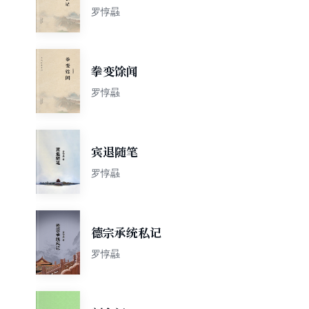
罗惇曧
拳变馀闻
罗惇曧
宾退随笔
罗惇曧
德宗承统私记
罗惇曧