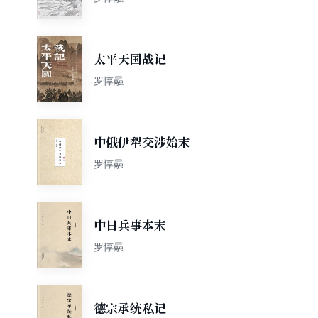
太平天国战记
罗惇曧
中俄伊犁交涉始末
罗惇曧
中日兵事本末
罗惇曧
德宗承统私记