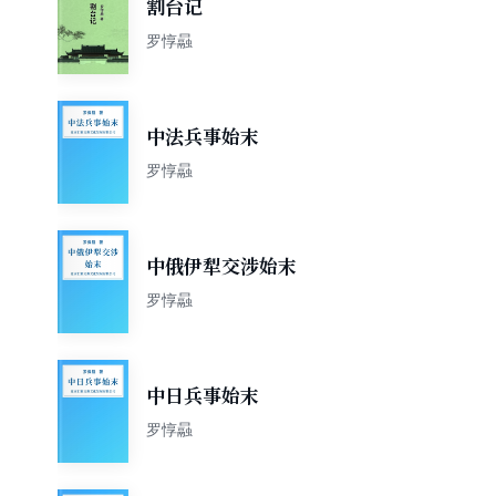
割台记
罗惇曧
中法兵事始末
罗惇曧
中俄伊犁交涉始末
罗惇曧
中日兵事始末
罗惇曧