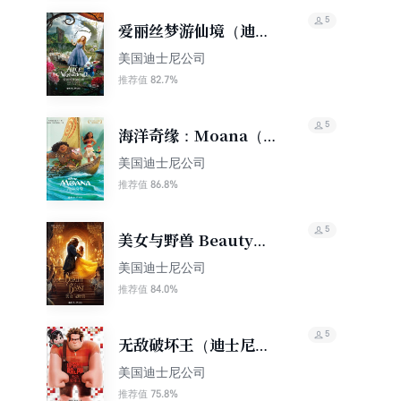
5
爱丽丝梦游仙境（迪士
尼大电影双语阅读）
美国迪士尼公司
82.7%
推荐值
5
海洋奇缘：Moana（英
汉对照）（迪士尼大电
美国迪士尼公司
影双语阅读）
86.8%
推荐值
5
美女与野兽 Beauty
And The Beast（汉英
美国迪士尼公司
对照）（迪士尼大电影
84.0%
推荐值
双语阅读）
5
无敌破坏王（迪士尼大
电影双语阅读）
美国迪士尼公司
75.8%
推荐值