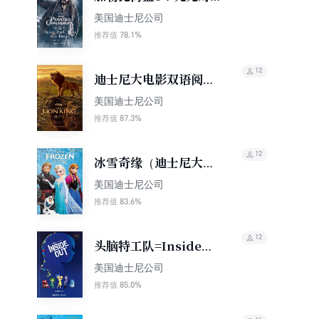
（迪士尼英文原版）
美国迪士尼公司
78.1%
推荐值
12
迪士尼大电影双语阅读·
狮子王 The Lion
美国迪士尼公司
King（英汉对照）
87.3%
推荐值
12
冰雪奇缘（迪士尼大电
影双语阅读）
美国迪士尼公司
83.6%
推荐值
12
头脑特工队=Inside
Out（迪士尼英文原
美国迪士尼公司
版）
85.0%
推荐值