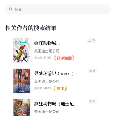
相关作者的搜索结果
104
疯狂动物城
zootopia（迪士尼大
美国迪士尼公司
电影双语阅读）
87.0%
推荐值
39
寻梦环游记 Coco（迪
士尼英文原版）
美国迪士尼公司
90.8%
推荐值
21
疯狂动物城（迪士尼英
文原版）
美国迪士尼公司