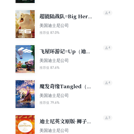
4
超能陆战队=Big Hero
6（迪士尼英文原版）
美国迪士尼公司
87.0%
推荐值
4
飞屋环游记=Up（迪士
尼英文原版）
美国迪士尼公司
87.6%
推荐值
4
魔发奇缘Tangled（迪
士尼大电影双语阅读）
美国迪士尼公司
79.6%
推荐值
3
迪士尼英文原版·狮子王
The Lion King
美国迪士尼公司