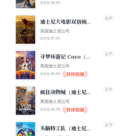
85.5%
推荐值
23
迪士尼大电影双语阅读·
狮子王 The Lion
美国迪士尼公司
King（英汉对照）
87.3%
推荐值
19
寻梦环游记 Coco（迪
士尼大电影双语阅读）
美国迪士尼公司
89.4%
推荐值
16
疯狂动物城（迪士尼英
文原版）
美国迪士尼公司
85.9%
推荐值
14
头脑特工队（迪士尼大