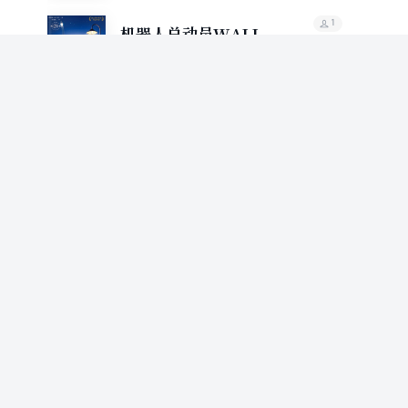
1
机器人总动员WALL-
E（迪士尼大电影双语
美国迪士尼公司
阅读）
86.8%
推荐值
1
美女与野兽（迪士尼英
文原版）
美国迪士尼公司
77.5%
推荐值
1
加勒比海盗5：死无对证
（汉英对照）（迪士尼
美国迪士尼公司
大电影双语阅读）
95.6%
推荐值
1
海洋奇缘（迪士尼英文
原版）
美国迪士尼公司
81.2%
推荐值