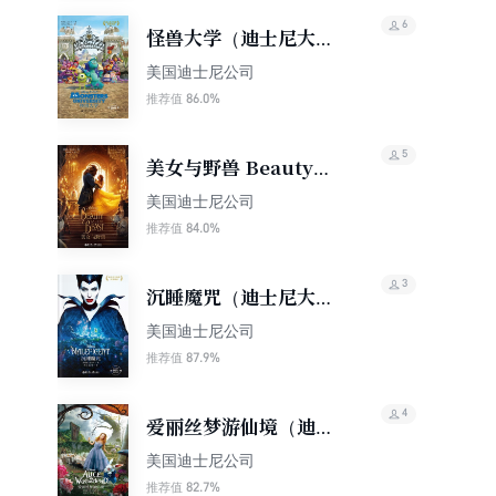
6
怪兽大学（迪士尼大电
影双语阅读）
美国迪士尼公司
86.0%
推荐值
5
美女与野兽 Beauty
And The Beast（汉英
美国迪士尼公司
对照）（迪士尼大电影
84.0%
推荐值
双语阅读）
3
沉睡魔咒（迪士尼大电
影双语阅读）
美国迪士尼公司
87.9%
推荐值
4
爱丽丝梦游仙境（迪士
尼大电影双语阅读）
美国迪士尼公司
82.7%
推荐值