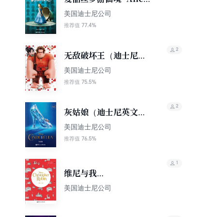
in Wonderland（迪
美国迪士尼公司
士尼英文原版）
77.4%
推荐值
2
无敌破坏王（迪士尼大
电影双语阅读）
美国迪士尼公司
75.5%
推荐值
2
灰姑娘（迪士尼英文原
版）
美国迪士尼公司
76.5%
推荐值
1
维尼与我
·Christopher
美国迪士尼公司
Robin（迪士尼英文原
版）