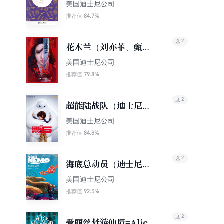
尼英文原版）
美国迪士尼公司
84.7%
推荐值
2
花木兰（刘亦菲、甄子
丹领衔主演迪士尼真人
美国迪士尼公司
电影小说）
79.8%
推荐值
2
超能陆战队（迪士尼大
电影双语阅读）
美国迪士尼公司
84.8%
推荐值
2
海底总动员（迪士尼大
电影双语阅读）
美国迪士尼公司
92.5%
推荐值
2
爱丽丝梦游仙境=Alice