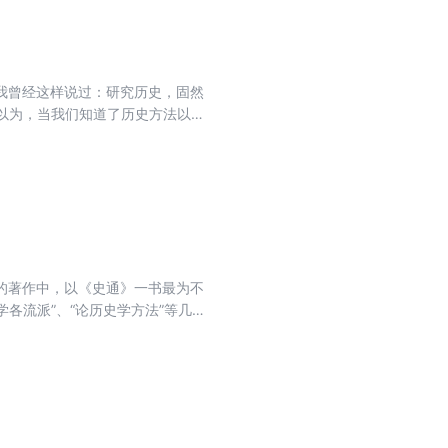
我曾经这样说过：研究历史，固然
我以为，当我们知道了历史方法以
史料中去，不能研究历史；从史料
一。即用科学方法，进行史料之搜
料融解于方法之中。
的著作中，以《史通》一书最为不
各流派”、“论历史学方法”等几个