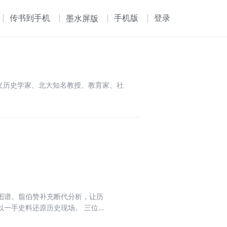
传书到手机
手机版
登录
墨水屏版
思主义历史学家、北大知名教授、教育家、社
图谱。翦伯赞补充断代分析，让历
以一手史料还原历史现场。 三位史
清朝终局，把教科书上的“历史”