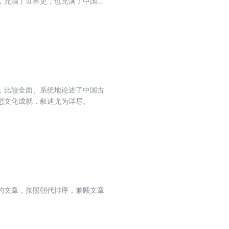
，充满了世界史，也充满了中国
，凡活动于今日中国境内的古代民
以汉族为首的王朝政治统治所及的
之内的时候，均不得视之为中国
民族融合的问题”、“民族之间的战
附有《三国时内战中的民族军队》
者的斗争》等文。
，比较全面、系统地论述了中国古
想文化成就，叙述尤为详尽。
的文章，按照朝代排序，兼顾文章