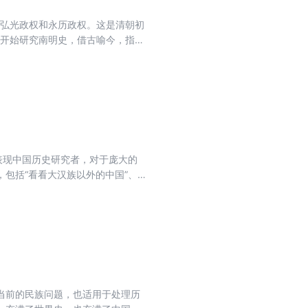
是弘光政权和永历政权。这是清朝初
年开始研究南明史，借古喻今，指出
内战爆发”的政治黑暗。作者利用
表现中国历史研究者，对于庞大的
包括“看看大汉族以外的中国”、
介绍了研究历史的方法论。本文原载
当前的民族问题，也适用于处理历