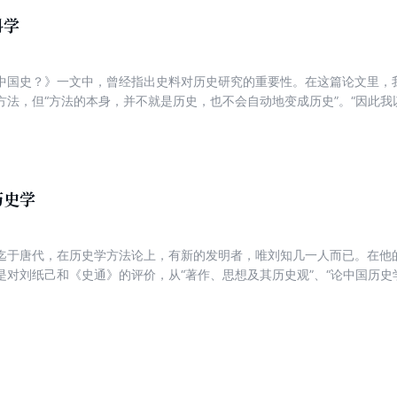
科学
中国史？》一文中，曾经指出史料对历史研究的重要性。在这篇论文里，
方法，但“方法的本身，并不就是历史，也不会自动地变成历史”。“因此
己知道的方法，走进中国历史资料的宝库”。在结论上，我又说：“不钻进
不算懂得历史。”要使历史学走上科学的阶梯，必须使史料与方法合而为
；又用史料，进行对科学方法之衡量与考验。使方法体化于史料之内，史
历史学
迄于唐代，在历史学方法论上，有新的发明者，唯刘知几一人而已。在他
是对刘纸己和《史通》的评价，从“著作、思想及其历史观”、“论中国历史学
知几的史学成就，并就“论历史学方法”进行重点说明。