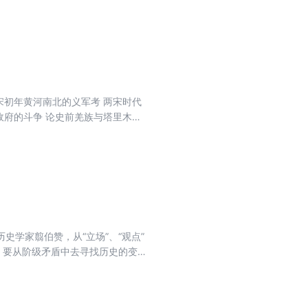
宋初年黄河南北的义军考 两宋时代
政府的斗争 论史前羌族与塔里木盆
问题在最先，论述具体问题的文
学家翦伯赞，从“立场”、“观点”
，要从阶级矛盾中去寻找历史的变
者的几项疑问，因此又作了《再论中