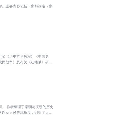
评。主要内容包括：史料论略（史
（如《历史哲学教程》《中国史
农民战争》及有关《红楼梦》研
玺教授搜集、整理的底本为基础，
、史学研究等方面重加编次，又考
容。 作者梳理了秦朝与汉朝的历史
学以及人民史观角度，剖析了大一