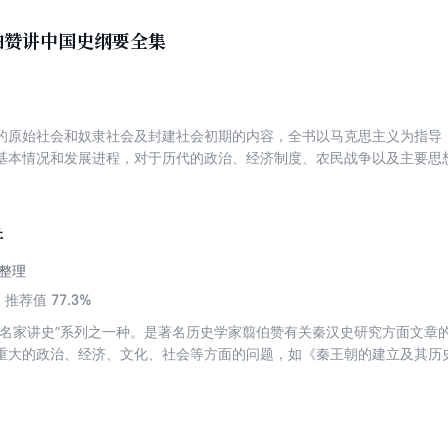
、事和选择。读完你会发现：所谓兴亡，不是结论，是故事。
伯赞讲中国史纲要全集
的原始社会和奴隶社会及封建社会初期的内容，全书以马克思主义为指导
基本情况和发展进程，对于历代的政治、经济制度、农民战争以及主要思
讲
整理
77.3%
推荐值
“名家讲史”系列之一种。是著名历史学家翦伯赞有关秦汉史研究方面文章
重大的政治、经济、文化、社会等方面的问题，如《秦王朝的建立及其历
《西汉的商业都市与国际贸易》《论东汉末的党锢之祸》《两汉时期儒学