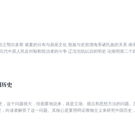
质以及更迭的内在原因。
前之鄂尔多斯 诸夏的分布与鼎鬲文化 殷族与史前渤海系诸氏族的关系 南
 元代中原人民反对鞑靼统治者的斗争 辽沈沦陷以后的明史 论南明第二个
，等等。本书主要内容是论述中国古代史上中原与边疆之间的往来，理论
序，兼顾文章写作时间。
国历史
史，这个问题很大，但扼要地说来，就是立场、观点和思想方法的问题。历史
角度，向读者解答了这一问题。其核心是要用辩证唯物主义来研究中国历史
京《新建设》第三卷第二期，1950年11月出版。文章发表后，曾收到读
文补充，发表在该杂志第三卷的第六期上。