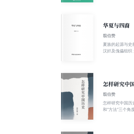
统王朝的阶级本
华夏与四裔
翦伯赞
夏族的起源与史
汉奸及傀儡组织
地诸种族的关系
章，按照朝代排
怎样研究中
翦伯赞
怎样研究中国历
和“方法”三个
革。本文原载北
国历史研究》一