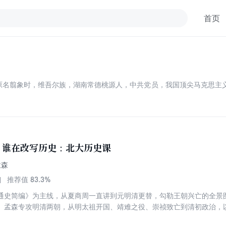
首页
12.18），原名翦象时，维吾尔族，湖南常德桃源人，中共党员，我国顶尖马克
，谁在改写历史：北大历史课
孟森
83.3%
推荐值
通史简编》为主线，从夏商周一直讲到元明清更替，勾勒王朝兴亡的全景
。孟森专攻明清两朝，从明太祖开国、靖难之役、崇祯致亡到清初政治，
——范文澜、翦伯赞以通史架起骨架，孟森以断代填入血肉。从上古传说到