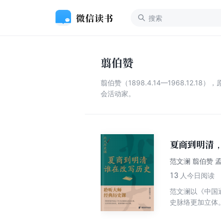
翦伯赞
翦伯赞（1898.4.14—1968.
会活动家。
夏商到明清
范文澜 翦伯赞 
13
人今日阅读
范文澜以《中国
史脉络更加立体
学家，两种讲法