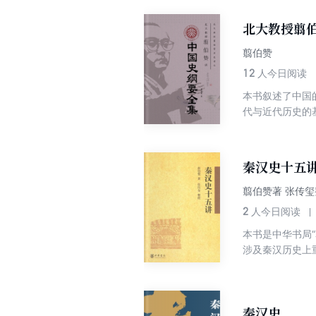
还原为鲜活的人
北大教授翦
翦伯赞
12
人今日阅读
本书叙述了中国
代与近代历史的
秦汉史十五
翦伯赞著 张传玺
2
人今日阅读
本书是中华书局
涉及秦汉历史上
各种族的活动》
秦汉史