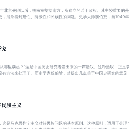
44年北京失陷以后，明宗室割据南方，所建立的若干政权。其中较重要的
史，混杂着封建性、阶级性和民族性的问题。史学大师翦伯赞，自1940
意志不坚定，时刻准备妥协；又揭露弘光政权大兴党狱，制造内讧，导致“
明历史，评述历史事件，具有强烈的现实意义。
研究
，从哪里读起？”这是中国历史研究者发出来的一声浩叹。这种浩叹，正是
没有方法来处理了。历史学家翦伯赞，曾提出几点关于中国史研究的意见，
外的世界”和“注意客观的倾向，也不要忽略主观的创造”等等，简明扼要，
第十卷第五期，1943年5月1日出版。
与民族主义
，这是马克思列宁主义对待民族问题的基本原则。这种原则，适用于处理