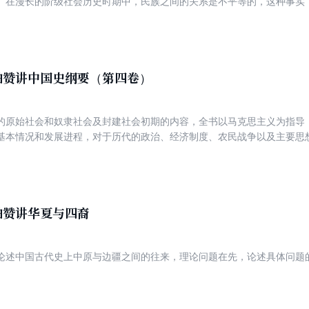
。在漫长的阶级社会历史时期中，民族之间的关系是不平等的，这种事实
，在民族史的讨论中，还有人提出中国史上的民族的国籍问题。有人主张
也有人主张，决定一个历史上的民族是不是中国人，应当以当时的，主要
主张当匈奴、契丹、女真、蒙古等族尚未纳入汉族王朝的政治统治的范围
外国人。历史学家翦伯赞驳斥了第二种看法，并且详细解答了“民族同化与
”和“民族英雄问题”等几项问题，其观点至今仍具有指导意义。此外，还
伯赞讲中国史纲要（第四卷）
考》《从西汉的和亲政策说到昭君出塞》及《元代中原人民反对鞑靼统治
的原始社会和奴隶社会及封建社会初期的内容，全书以马克思主义为指导
基本情况和发展进程，对于历代的政治、经济制度、农民战争以及主要思
伯赞讲华夏与四裔
论述中国古代史上中原与边疆之间的往来，理论问题在先，论述具体问题