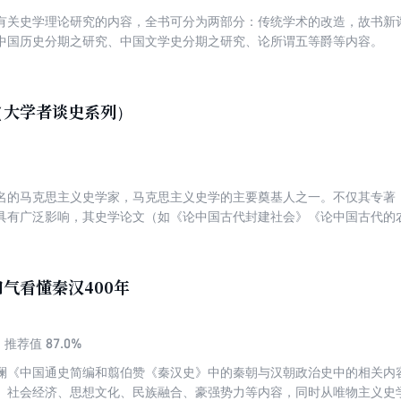
有关史学理论研究的内容，全书可分为两部分：传统学术的改造，故书新
中国历史分期之研究、中国文学史分期之研究、论所谓五等爵等内容。
（大学者谈史系列）
名的马克思主义史学家，马克思主义史学的主要奠基人之一。不仅其专著
具有广泛影响，其史学论文（如《论中国古代封建社会》《论中国古代的
价等），也具有重要的学术价值和研究价值。本书以北京大学历史系张传
中国成立以前的重要史学论文，以时间为纬，从政治、经济、文化、人物
，汇编成本书，非常适合历史爱好者阅读和收藏。
气看懂秦汉400年
87.0%
推荐值
澜《中国通史简编和翦伯赞《秦汉史》中的秦朝与汉朝政治史中的相关内
、社会经济、思想文化、民族融合、豪强势力等内容，同时从唯物主义史