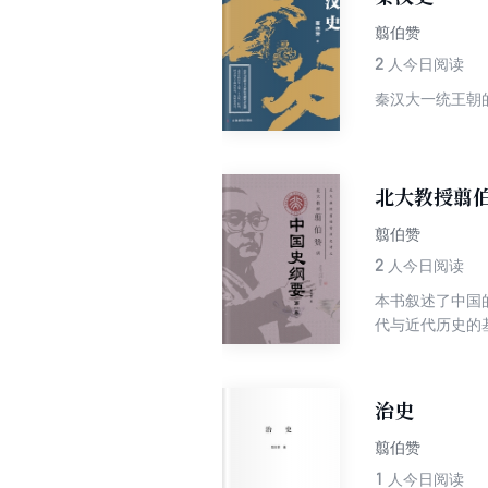
翦伯赞
2
人今日阅读
秦汉大一统王朝
北大教授翦
翦伯赞
2
人今日阅读
本书叙述了中国
代与近代历史的
治史
翦伯赞
1
人今日阅读