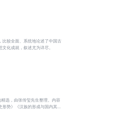
，比较全面、系统地论述了中国古
想文化成就，叙述尤为详尽。
的精选，由张传玺先生整理。内容
史形势》《汉族的形成与国内其他
的发展》等等。