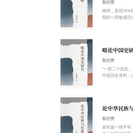
翦伯赞
南明，是指16
期的一段敏感历
南明政府的抗清
唯物史观分析南
略论中国史
翦伯赞
“一部二十四史
中国历史资料，
“再看看中国以
重庆《学习生活》
论中华民族
翦伯赞
各民族一律平等