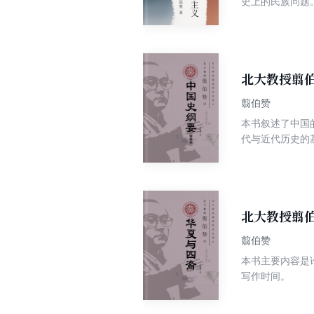
史上的民族问题
史。一直到现在
族都算中国人。
范围为准。他们
人，而应目之为
争与和平的问题
北大教授翦
《吐蕃人种起源
翦伯赞
本书叙述了中国
代与近代历史的
北大教授翦
翦伯赞
本书主要内容是
写作时间。