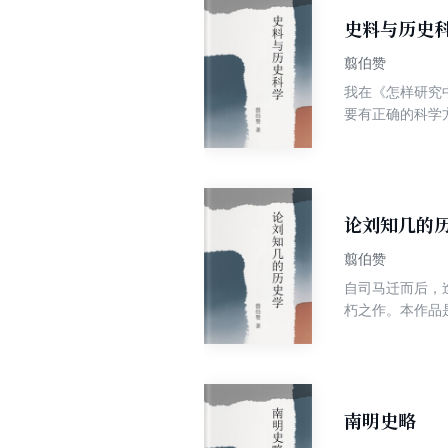
史料与历史
翦伯赞
我在《怎样研究
要有正确的科学
后，就要带着自
中跑不出来，也
集、整理与批判
论刘知几的
翦伯赞
自司马迁而后，
朽之作。本作品
角度，总结了刘
南明史略