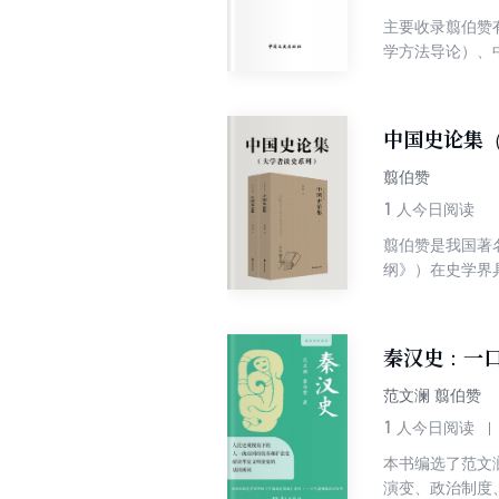
主要收录翦伯赞
学方法导论）、
中国史论集
翦伯赞
1
人今日阅读
翦伯赞是我国著
纲》）在史学界
究、历史人物评
选取翦伯赞在新
虑内容的可读性
秦汉史：一口
范文澜 翦伯赞
1
人今日阅读
本书编选了范文
演变、政治制度