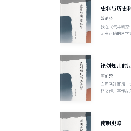
史料与历史
翦伯赞
我在《怎样研究
要有正确的科学
后，就要带着自
中跑不出来，也
集、整理与批判
论刘知几的
翦伯赞
自司马迁而后，
朽之作。本作品
角度，总结了刘
南明史略