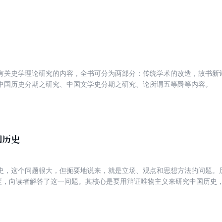
序，兼顾文章写作时间。
有关史学理论研究的内容，全书可分为两部分：传统学术的改造，故书新
中国历史分期之研究、中国文学史分期之研究、论所谓五等爵等内容。
国历史
史，这个问题很大，但扼要地说来，就是立场、观点和思想方法的问题。历史
角度，向读者解答了这一问题。其核心是要用辩证唯物主义来研究中国历史
京《新建设》第三卷第二期，1950年11月出版。文章发表后，曾收到读
文补充，发表在该杂志第三卷的第六期上。