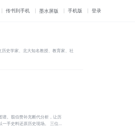
传书到手机
手机版
登录
墨水屏版
思主义历史学家、北大知名教授、教育家、社
图谱。翦伯赞补充断代分析，让历
以一手史料还原历史现场。 三位史
清朝终局，把教科书上的“历史”