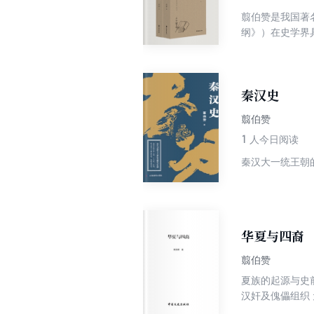
翦伯赞是我国著
纲》）在史学界
究、历史人物评
选取翦伯赞在新
虑内容的可读性
秦汉史
翦伯赞
1
人今日阅读
秦汉大一统王朝
华夏与四裔
翦伯赞
夏族的起源与史
汉奸及傀儡组织
地诸种族的关系