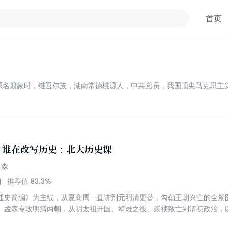
首页
12.18），原名翦象时，维吾尔族，湖南常德桃源人，中共党员，我国顶尖马克
，谁在改写历史：北大历史课
孟森
83.3%
推荐值
通史简编》为主线，从夏商周一直讲到元明清更替，勾勒王朝兴亡的全景
。孟森专攻明清两朝，从明太祖开国、靖难之役、崇祯致亡到清初政治，
——范文澜、翦伯赞以通史架起骨架，孟森以断代填入血肉。从上古传说到