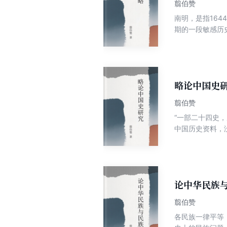
翦伯赞
南明，是指16
期的一段敏感历
南明政府的抗清
唯物史观分析南
略论中国史
翦伯赞
“一部二十四史
中国历史资料，
“再看看中国以
重庆《学习生活》
论中华民族
翦伯赞
各民族一律平等