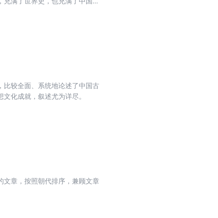
，充满了世界史，也充满了中国
，凡活动于今日中国境内的古代民
以汉族为首的王朝政治统治所及的
之内的时候，均不得视之为中国
民族融合的问题”、“民族之间的战
附有《三国时内战中的民族军队》
者的斗争》等文。
，比较全面、系统地论述了中国古
想文化成就，叙述尤为详尽。
的文章，按照朝代排序，兼顾文章