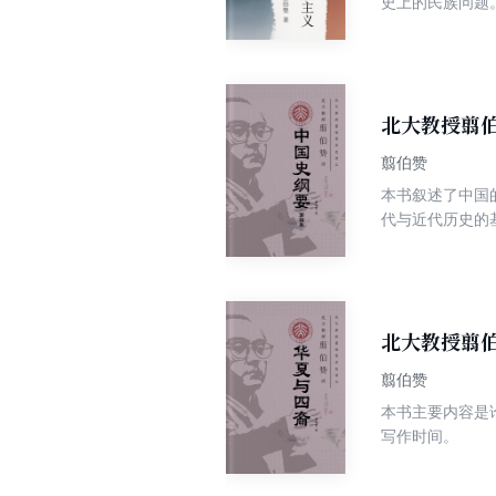
史上的民族问题
史。一直到现在
族都算中国人。
范围为准。他们
人，而应目之为
争与和平的问题
北大教授翦
《吐蕃人种起源
翦伯赞
本书叙述了中国
代与近代历史的
北大教授翦
翦伯赞
本书主要内容是
写作时间。