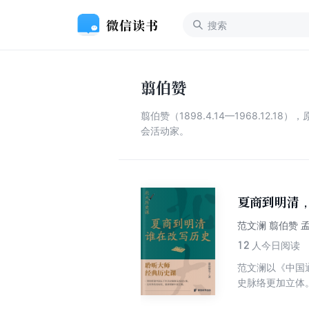
翦伯赞
翦伯赞（1898.4.14—1968.
会活动家。
夏商到明清
范文澜 翦伯赞 
12
人今日阅读
范文澜以《中国
史脉络更加立体
学家，两种讲法