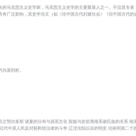
名的马克思主义史学家，马克思主义史学的主要奠基人之一。不仅其专著
具有广泛影响，其史学论文（如《论中国古代封建社会》《论中国古代的
价等），也具有重要的学术价值和研究价值。本书以北京大学历史系张传
中国成立以前的重要史学论文，以时间为纬，从政治、经济、文化、人物
，汇编成本书，非常适合历史爱好者阅读和收藏。
的兴衰剖析。
前之鄂尔多斯 诸夏的分布与鼎鬲文化 殷族与史前渤海系诸氏族的关系 南
 元代中原人民反对鞑靼统治者的斗争 辽沈沦陷以后的明史 论南明第二个
，等等。本书主要内容是论述中国古代史上中原与边疆之间的往来，理论