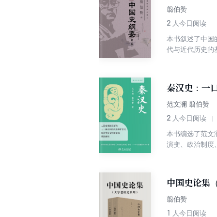
翦伯赞
2
人今日阅读
本书叙述了中国
代与近代历史的
秦汉史：一口
范文澜 翦伯赞
2
人今日阅读
本书编选了范文
演变、政治制度
统王朝的阶级本
中国史论集
翦伯赞
1
人今日阅读