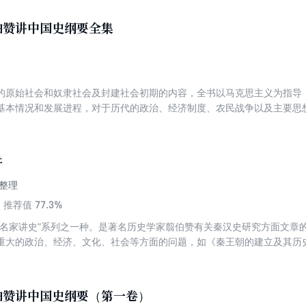
、事和选择。读完你会发现：所谓兴亡，不是结论，是故事。
伯赞讲中国史纲要全集
的原始社会和奴隶社会及封建社会初期的内容，全书以马克思主义为指导
基本情况和发展进程，对于历代的政治、经济制度、农民战争以及主要思
讲
整理
77.3%
推荐值
“名家讲史”系列之一种。是著名历史学家翦伯赞有关秦汉史研究方面文章
重大的政治、经济、文化、社会等方面的问题，如《秦王朝的建立及其历
《西汉的商业都市与国际贸易》《论东汉末的党锢之祸》《两汉时期儒学
伯赞讲中国史纲要（第一卷）