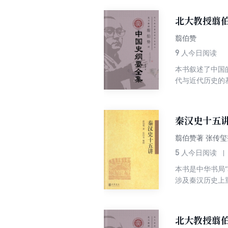
还原为鲜活的人
北大教授翦
翦伯赞
9
人今日阅读
本书叙述了中国
代与近代历史的
秦汉史十五
翦伯赞著 张传玺
5
人今日阅读
本书是中华书局
涉及秦汉历史上
各种族的活动》
北大教授翦