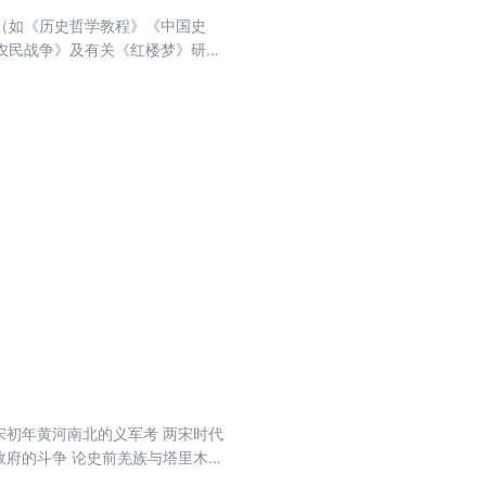
（如《历史哲学教程》《中国史
农民战争》及有关《红楼梦》研
玺教授搜集、整理的底本为基础，
、史学研究等方面重加编次，又考
宋初年黄河南北的义军考 两宋时代
政府的斗争 论史前羌族与塔里木盆
问题在最先，论述具体问题的文