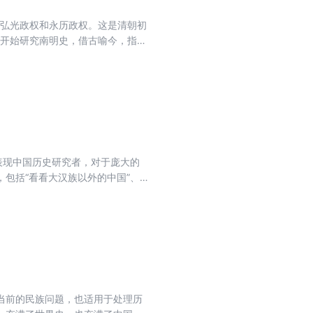
是弘光政权和永历政权。这是清朝初
年开始研究南明史，借古喻今，指出
内战爆发”的政治黑暗。作者利用
表现中国历史研究者，对于庞大的
包括“看看大汉族以外的中国”、
介绍了研究历史的方法论。本文原载
当前的民族问题，也适用于处理历