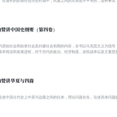
。在漫长的阶级社会历史时期中，民族之间的关系是不平等的，这种事实
，在民族史的讨论中，还有人提出中国史上的民族的国籍问题。有人主张
也有人主张，决定一个历史上的民族是不是中国人，应当以当时的，主要
主张当匈奴、契丹、女真、蒙古等族尚未纳入汉族王朝的政治统治的范围
外国人。历史学家翦伯赞驳斥了第二种看法，并且详细解答了“民族同化与
”和“民族英雄问题”等几项问题，其观点至今仍具有指导意义。此外，还
伯赞讲中国史纲要（第四卷）
考》《从西汉的和亲政策说到昭君出塞》及《元代中原人民反对鞑靼统治
的原始社会和奴隶社会及封建社会初期的内容，全书以马克思主义为指导
基本情况和发展进程，对于历代的政治、经济制度、农民战争以及主要思
伯赞讲华夏与四裔
论述中国古代史上中原与边疆之间的往来，理论问题在先，论述具体问题