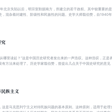
44年北京失陷以后，明宗室割据南方，所建立的若干政权。其中较重要的
史，混杂着封建性、阶级性和民族性的问题。史学大师翦伯赞，自1940
意志不坚定，时刻准备妥协；又揭露弘光政权大兴党狱，制造内讧，导致“
明历史，评述历史事件，具有强烈的现实意义。
研究
，从哪里读起？”这是中国历史研究者发出来的一声浩叹。这种浩叹，正是
没有方法来处理了。历史学家翦伯赞，曾提出几点关于中国史研究的意见，
外的世界”和“注意客观的倾向，也不要忽略主观的创造”等等，简明扼要，
第十卷第五期，1943年5月1日出版。
与民族主义
，这是马克思列宁主义对待民族问题的基本原则。这种原则，适用于处理