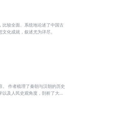
，比较全面、系统地论述了中国古
想文化成就，叙述尤为详尽。
容。 作者梳理了秦朝与汉朝的历史
学以及人民史观角度，剖析了大一