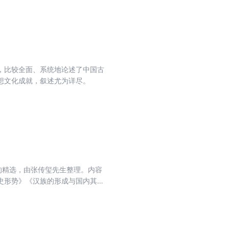
，比较全面、系统地论述了中国古
想文化成就，叙述尤为详尽。
的精选，由张传玺先生整理。内容
史形势》《汉族的形成与国内其他
的发展》等等。