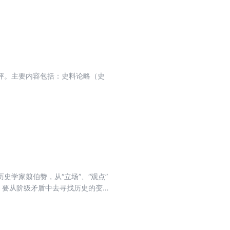
评。主要内容包括：史料论略（史
学家翦伯赞，从“立场”、“观点”
，要从阶级矛盾中去寻找历史的变
者的几项疑问，因此又作了《再论中