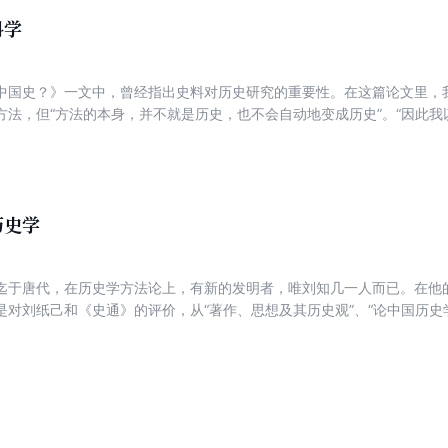
科学
中国史？》一文中，曾经指出史料对历史研究的重要性。在这篇论文里，
方法，但“方法的本身，并不就是历史，也不会自动地变成历史”。“因此
己知道的方法，走进中国历史资料的宝库”。在结论上，我又说：“不钻进
不算懂得历史。”要使历史学走上科学的阶梯，必须使史料与方法合而为
；又用史料，进行对科学方法之衡量与考验。使方法体化于史料之内，史
历史学
迄于唐代，在历史学方法论上，有新的发明者，唯刘知几一人而已。在他
是对刘纸己和《史通》的评价，从“著作、思想及其历史观”、“论中国历史学
知几的史学成就，并就“论历史学方法”进行重点说明。