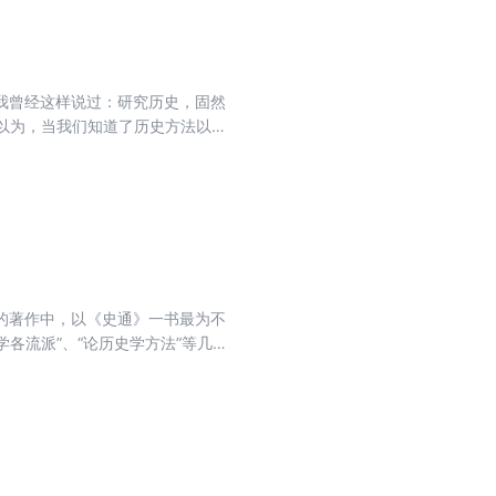
我曾经这样说过：研究历史，固然
我以为，当我们知道了历史方法以
史料中去，不能研究历史；从史料
一。即用科学方法，进行史料之搜
料融解于方法之中。
的著作中，以《史通》一书最为不
各流派”、“论历史学方法”等几个