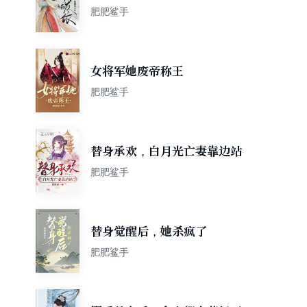
肥肥鲨手
女将军她废帝称王
肥肥鲨手
替身承欢，白月光亡妻靠边站
肥肥鲨手
替身觉醒后，她杀疯了
肥肥鲨手