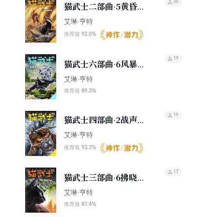
20
猫武士二部曲·5黄昏战
争
艾琳·亨特
92.0%
推荐值
19
猫武士六部曲·6风暴来
袭
艾琳·亨特
89.3%
推荐值
19
猫武士四部曲·2战声渐
近
艾琳·亨特
93.3%
推荐值
17
猫武士三部曲·6拂晓之
光
艾琳·亨特
87.4%
推荐值