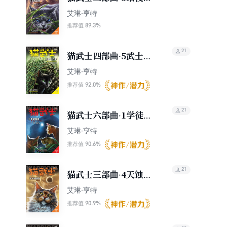
影
艾琳·亨特
89.3%
推荐值
21
猫武士四部曲·5武士归
来
艾琳·亨特
92.0%
推荐值
21
猫武士六部曲·1学徒探
索
艾琳·亨特
90.6%
推荐值
21
猫武士三部曲·4天蚀遮
月
艾琳·亨特
90.9%
推荐值