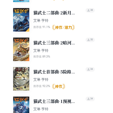
38
猫武士二部曲·2新月危
机
艾琳·亨特
91.1%
推荐值
35
猫武士三部曲·2暗河汹
涌
艾琳·亨特
89.3%
推荐值
34
猫武士首部曲·5险路惊
魂
艾琳·亨特
92.2%
推荐值
34
猫武士三部曲·1预视力
量
艾琳·亨特