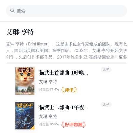
艾琳·亨特
艾琳·亨特（ErinHlinter），这是由多位女作家组成的团队。现有七
人，国籍为英国和美国。童书作家。2003年，艾琳·亨特开始文学
创作，先后创作多部作品。2017年维多利亚·霍姆斯因健康问题退
出艾琳·亨特。代表作有《猫武士》《熊武士》《狗武士》等。其
作品灵感来自于对动物的热爱，以及对自然界弱肉强食法则的好奇
85
猫武士首部曲·1呼唤野
与着迷。她们对自然界中的各种现象心怀敬畏，并善于用丰富的神
性
艾琳·亨特
话语言来诠释动物的行为。
91.4%
推荐值
61
猫武士二部曲·1午夜追
踪
艾琳·亨特
86.9%
推荐值