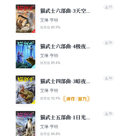
17
猫武士六部曲·3天空破
碎
艾琳·亨特
89.9%
推荐值
16
猫武士六部曲·4极夜无
光
艾琳·亨特
89.4%
推荐值
16
猫武士四部曲·3暗夜密
语
艾琳·亨特
92.9%
推荐值
15
猫武士五部曲·1日光小
径
艾琳·亨特
84.8%
推荐值