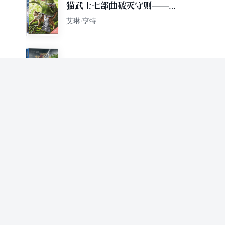
猫武士七部曲破灭守则——暗
由心生
艾琳·亨特
猫武士外传8：黑莓星的风暴
[英]艾琳·亨特
猫武士·新版七部曲·1：迷失群
星
艾琳·亨特
猫武士外传9：蛾飞的幻象
[英]艾琳·亨特