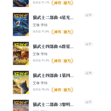
91.1%
推荐值
33
猫武士二部曲·4星光指
路
艾琳·亨特
91.8%
推荐值
31
猫武士四部曲·6群星之
战
艾琳·亨特
91.4%
推荐值
28
猫武士四部曲·1第四学
徒
艾琳·亨特
90.6%
推荐值
27
猫武士二部曲·3黎明重
现