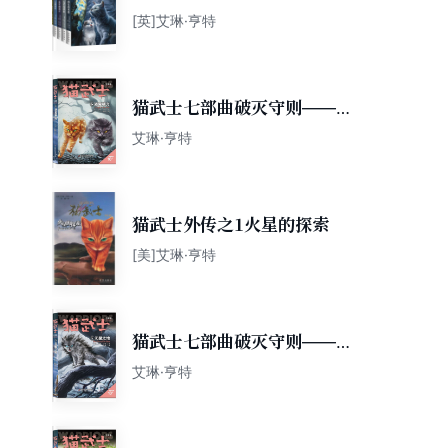
[英]艾琳·亨特
猫武士七部曲破灭守则——迷
雾明光
艾琳·亨特
猫武士外传之1火星的探索
[美]艾琳·亨特
猫武士七部曲破灭守则——无
星之地
艾琳·亨特