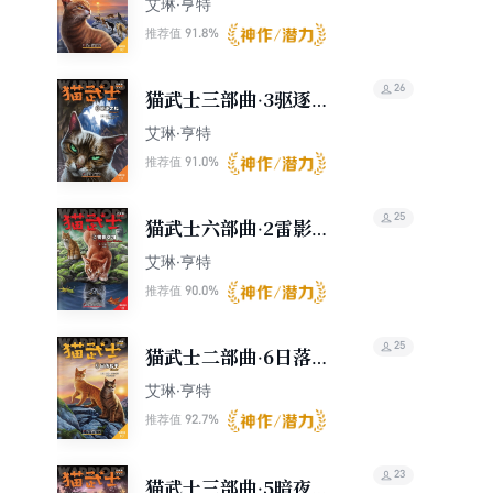
艾琳·亨特
91.8%
推荐值
26
猫武士三部曲·3驱逐之
战
艾琳·亨特
91.0%
推荐值
25
猫武士六部曲·2雷影交
加
艾琳·亨特
90.0%
推荐值
25
猫武士二部曲·6日落和
平
艾琳·亨特
92.7%
推荐值
23
猫武士三部曲·5暗夜长