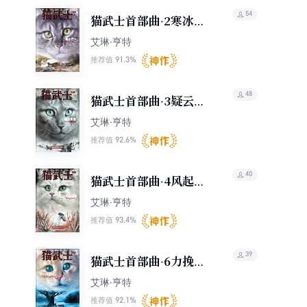
54
猫武士首部曲·2寒冰烈
火
艾琳·亨特
91.3%
推荐值
48
猫武士首部曲·3疑云重
重
艾琳·亨特
92.6%
推荐值
40
猫武士首部曲·4风起云
涌
艾琳·亨特
93.4%
推荐值
39
猫武士首部曲·6力挽狂
澜
艾琳·亨特
92.1%
推荐值