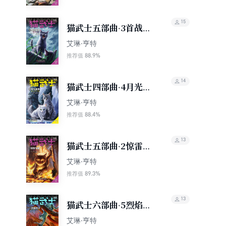
15
猫武士五部曲·3首战风
云
艾琳·亨特
88.9%
推荐值
14
猫武士四部曲·4月光启
示
艾琳·亨特
88.4%
推荐值
13
猫武士五部曲·2惊雷乍
起
艾琳·亨特
89.3%
推荐值
13
猫武士六部曲·5烈焰焚
河
艾琳·亨特