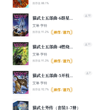
88.1%
推荐值
12
猫武士五部曲·6群星之
路
艾琳·亨特
91.2%
推荐值
11
猫武士五部曲·4燃烧之
星
艾琳·亨特
91.3%
推荐值
7
猫武士五部曲·5开枝散
叶
艾琳·亨特
92.7%
推荐值
猫武士外传（套装1-7册）