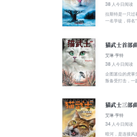
38
人今日阅读
拉斯特是一只过
一名学徒，得名
和坚定的信念，
领袖，并带领整
猫武士首部曲
艾琳·亨特
38
人今日阅读
企图篡位的虎掌
叛备受打击，一蹶
都要勇敢面对那
猫武士三部曲
艾琳·亨特
34
人今日阅读
暗河，是连接风