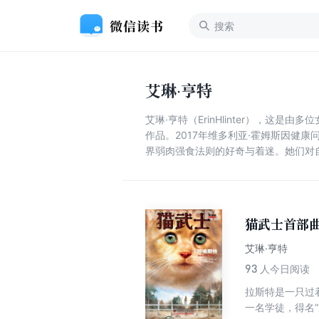
艾琳·亨特
艾琳·亨特（ErinHlinter），
作品。2017年维多利亚·霍姆斯因健
界弱肉强食法则的好奇与着迷。她们对
猫武士首部曲
艾琳·亨特
93
人今日阅读
拉斯特是一只过
一名学徒，得名