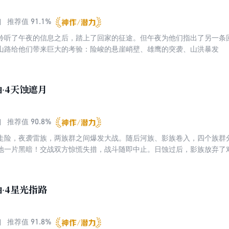
91.1%
推荐值
聆听了午夜的信息之后，踏上了回家的征途。但午夜为他们指出了另一条
山路给他们带来巨大的考验：险峻的悬崖峭壁、雄鹰的突袭、山洪暴发
·4天蚀遮月
90.8%
推荐值
走险，夜袭雷族，两族群之间爆发大战。随后河族、影族卷入，四个族群
地一片黑暗！交战双方惊慌失措，战斗随即中止。日蚀过后，影族放弃了
了。族群猫命运如何？
·4星光指路
91.8%
推荐值