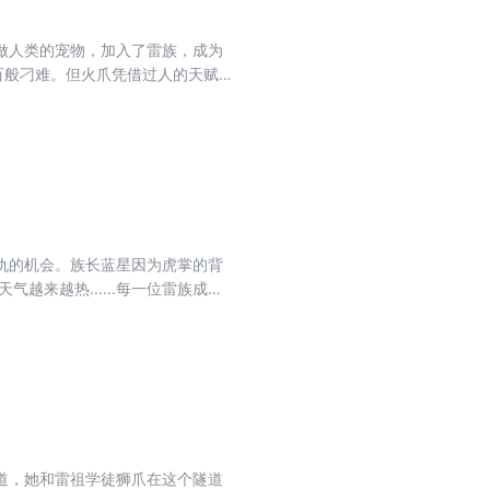
做人类的宠物，加入了雷族，成为
百般刁难。但火爪凭借过人的天赋
日子里，火爪一步步成长为族裙的
仇的机会。族长蓝星因为虎掌的背
来越热......每一位雷族成员
道，她和雷祖学徒狮爪在这个隧道