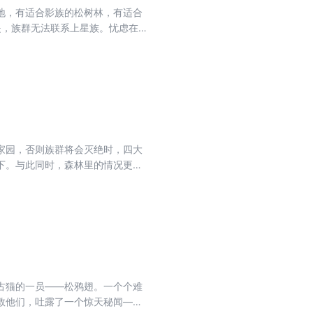
地，有适合影族的松树林，有适合
是，族群无法联系上星族。忧虑在黑
是，风族族长高星在失去*后一条
强烈不满，一场针对一根须的叛乱
家园，否则族群将会灭绝时，四大
下。与此同时，森林里的情况更糟
把族长们召开森林大会时讲话的巨
古猫的一员——松鸦翅。一个个难
救他们，吐露了一个惊天秘闻——