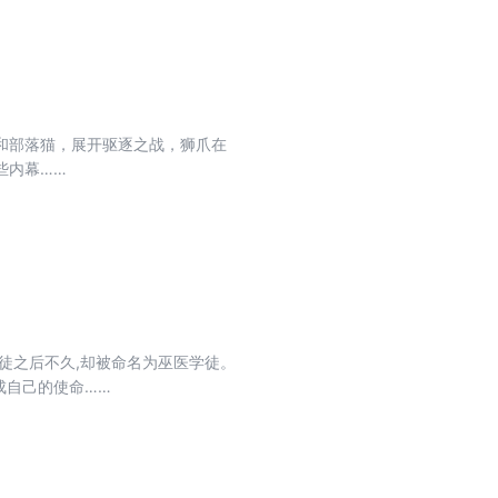
和部落猫，展开驱逐之战，狮爪在
些内幕……
徒之后不久,却被命名为巫医学徒。
成自己的使命……