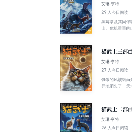
艾琳·亨特
29
人今日阅读
黑莓掌及其同伴
山。危机重重的
猫武士三部曲
艾琳·亨特
27
人今日阅读
饥饿的风族铤而
异地消失了，天
族的信仰也动摇
猫武士二部曲
艾琳·亨特
26
人今日阅读