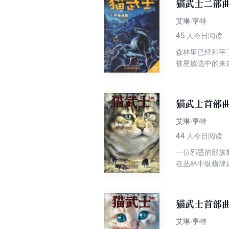
猫武士二部曲
艾琳·亨特
45
人今日阅读
森林里已经和平了
被星族选中的来
他们遇到了前所未有过的困难
物越来越频繁地侵入这
又该如何应对？
猫武士首部曲
艾琳·亨特
44
人今日阅读
一位邪恶的影族
在丛林中纵横肆
猫武士首部曲
艾琳·亨特