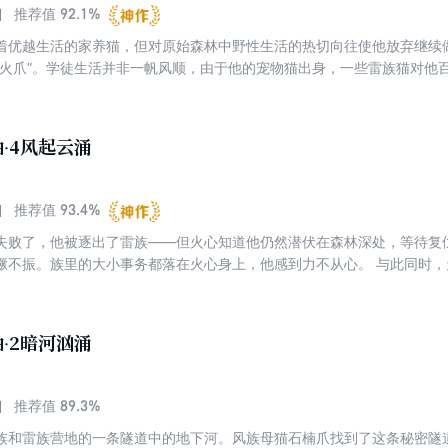
92.1%
推荐值
着优越生活的家养猫，但对原始森林中野性生活的热切向往使他放弃继续
“火爪”。学徒生活并非一帆风顺，由于他的宠物猫出身，一些雷族猫对他
克服重重困难，在雷族立住了脚，并结交了好朋友灰爪、乌爪。在以后的
个猫族打败了强大的野狗，将猫族从险境中解救出来
·4风起云涌
93.4%
推荐值
失败了，他被逐出了雷族——但火心知道他仍然潜伏在森林深处，等待复
不振。族里的大小事务都落在火心身上，他感到力不从心。 与此同时，天气越
场毁灭性的大火
·2暗河汹涌
89.3%
推荐值
族和雷族营地的一条隧道中的地下河。风族母猫石楠爪找到了这条秘密隧