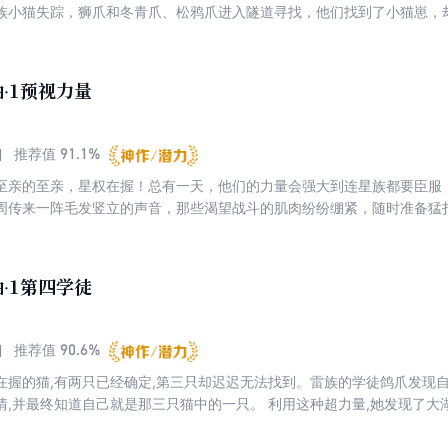
族小猫失踪，狮爪和冬青爪、松鸦爪进入隧道寻找，他们找到了小猫崽，
河通往大湖。他们得以从暗河游泳逃生。
·1预视力量
91.1%
推荐值
至亲的至亲，星权在握！总有一天，他们的力量会强大到连星族都要臣服！
周传来一阵毛发竖立的声音，那些渴望战斗的肌肉纷纷绷紧，随时准备猛
去，他们号叫着、嘶吼着，他们会杀死入侵者吗？狮爪转向大橡树，想看
僵硬，他竖着耳朵，朝空气中嗅了嗅：“住手！” 风族猫退了回来，留下
多的猫头，朝那边望过去。 火星用充满震惊和难以置信的声音喊出了一个
·1第四学徒
90.6%
推荐值
在握的猫,有两只已经确定,第三只却迟迟无法找到。雷族的学徒鸽爪发现
情,并最终知道自己就是那三只猫中的一只。 利用这种超力量,她发现了
过程,帮助同伴逃生,与其他族群的同伴结下了深厚的友情。 与此同时,黑森
拨族群的关系。族群间矛盾加剧，剑拔弩张......