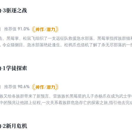
·3驱逐之战
91.0%
推荐值
击。黑莓掌、松鼠飞组织了一支远征队救援急水部落。黑莓掌指挥族群猫
，令众猫侧目。急水部落绝处逢生。松鸦爪也借机了解了杀无尽部落的一
·1学徒探索
90.6%
推荐值
星族又给各族群带来了新预言。雷族族长黑莓星的儿子赤杨爪在成为武士学
境中的预兆让他踏上征程,一次关系着族群危急存亡的探索之旅,指引他去完
·2新月危机