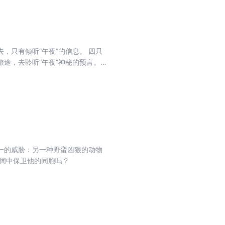
有倾听“午夜”的信息。 四只
途，去聆听“午夜”神秘的预言。
长火星
一的威胁：另一种野蛮凶狠的动物
伺中保卫他的同胞吗？