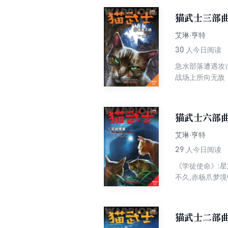
猫武士三部曲
艾琳·亨特
30
人今日阅读
急水部落遭遇攻
战场上所向无敌
猫武士六部曲
艾琳·亨特
29
人今日阅读
《学徒使命》:
不久,赤杨爪梦
猫武士二部曲