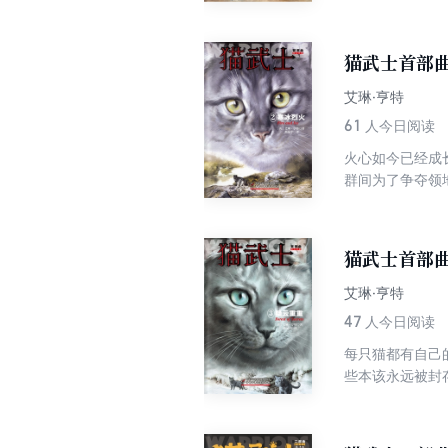
和坚定的信念，
领袖，并带领整
猫武士首部曲
艾琳·亨特
61
人今日阅读
火心如今已经成
群间为了争夺领
对族群内部的背
猫武士首部曲
艾琳·亨特
47
人今日阅读
每只猫都有自己
些本该永远被封