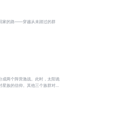
回家的路——穿越从未踏过的群
分成两个阵营激战。此时，太阳诡
对星族的信仰。其他三个族群对星