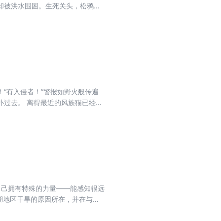
却被洪水围困。生死关头，松鸦爪
“有入侵者！”警报如野火般传遍
扑过去。 离得最近的风族猫已经向
看首领们会怎么做。 火星毛发倒
两个不速之客站在空地边缘。狮爪伸
名字。那是狮爪只能在“灰条！”
自己拥有特殊的力量——能感知很远
大湖地区干旱的原因所在，并在与族
林的力量正在崛起,他们招募族群中