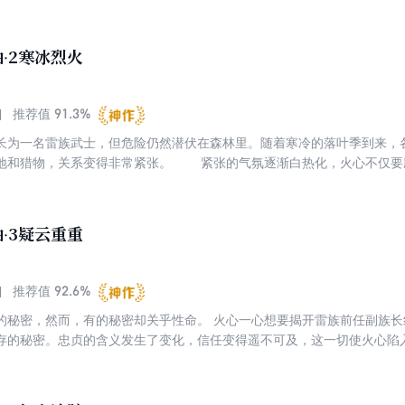
克服重重困难，在雷族立住了脚，并结交了好朋友灰爪、乌爪。 在以后
个猫族打败了强大的野狗，将猫族从险境中解救出来。
·2寒冰烈火
91.3%
推荐值
长为一名雷族武士，但危险仍然潜伏在森林里。随着寒冷的落叶季到来，
地和猎物，关系变得非常紧张。 紧张的气氛逐渐白热化，火心不仅要
叛，他该怎么办？
·3疑云重重
92.6%
推荐值
的秘密，然而，有的秘密却关乎性命。 火心一心想要揭开雷族前任副族
存的秘密。忠贞的含义发生了变化，信任变得遥不可及，这一切使火心陷