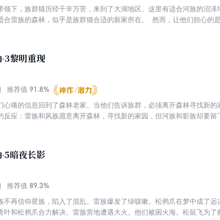
带领下，族群猫历经千辛万苦，来到了大湖地区。这里有适合河族的沼泽
适合雷族的森林，似乎是族群猫合适的新家所在。 然而，让他们担心的
心中漫漫滋长蔓延，他们担心，这里并非星族指示的那个地方。 更糟糕的
守武士守则的惯例，指定一根须为副族长，引起了风族前任副族长泥掌的
中。
·3黎明重现
91.8%
推荐值
们心痛的信息回到了森林老家。当他们告诉族群，必须离开森林寻找新的
的反应：雷族和风族愿意离开森林，寻找新的家园，但河族和影族却要留
了风族、雷族、影族的营地，让流经河族的河流改了道，砍掉了四棵树，
万般无奈之下，四大族群终于达成一致，踏上了寻找新的家园的旅程。
·5暗夜长影
89.3%
推荐值
族不再信仰星族，陷入了混乱。雷族爆发了绿咳嗽。松鸦爪在梦中成了远
青叶和松鸦爪合力解决。雷族营地遭遇大火。他们被困火海。松鼠飞为了