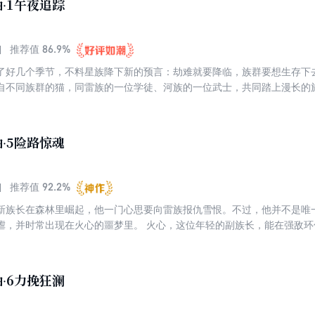
·1午夜追踪
86.9%
推荐值
好几个季节，不料星族降下新的预言：劫难就要降临，族群要想生存下去，只
自不同族群的猫，同雷族的一位学徒、河族的一位武士，共同踏上漫长的旅
，他们会团结一致，还是会反目成仇？ 与此同时，森林里的四大族群也危机四伏，两脚兽的怪
片森林，雷族巫医炭毛从星族那里得到指示——威胁来自“火和老虎”！ 这一次，睿智的雷族族
·5险路惊魂
92.2%
推荐值
新族长在森林里崛起，他一门心思要向雷族报仇雪恨。不过，他并不是唯
虐，并时常出现在火心的噩梦里。 火心，这位年轻的副族长，能在强敌环
·6力挽狂澜