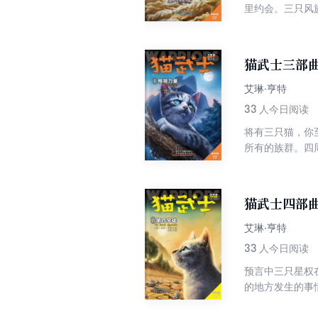
里约会。三只风
断定隧道里的暗
猫武士三部曲
艾琳·亨特
33
人今日阅读
将有三只猫，你
所有的族群。四
不速之客冲了过
竖，震惊得尾巴
长脖子，越过众
猫武士四部曲
艾琳·亨特
33
人今日阅读
预言中三只星权
的地方发生的事
群伙伴寻找水的
心怀不满的猫,挑