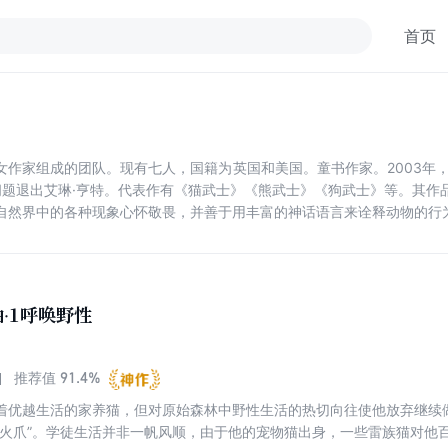
首页
这是由多位女作家组成的团队。现有七人，国籍为英国和美国。童书作家。2003
康问题退出艾琳·亨特。代表作有《猫武士》《熊武士》《狗武士》等。其
自然界中的各种现象心怀敬畏，并善于用丰富的神话语言来诠释动物的行
·1呼唤野性
91.4%
推荐值
着优越生活的家养猫，但对原始森林中野性生活的热切向往使他放弃继续
“火爪”。学徒生活并非一帆风顺，由于他的宠物猫出身，一些雷族猫对他