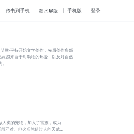
传书到手机
手机版
登录
墨水屏版
年，艾琳·亨特开始文学创作，先后创作多部
作品灵感来自于对动物的热爱，以及对自然
为。
做人类的宠物，加入了雷族，成为
百般刁难。但火爪凭借过人的天赋