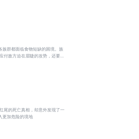
的日子里，火爪一步步成长为族群的
各族群都面临食物短缺的困境。族
应付敌方迫在眉睫的攻势，还要面
长红尾的死亡真相，却意外发现了一
入更加危险的境地