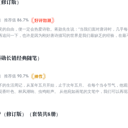
（修订版）
86.7%
推荐值
灵的自由，便一定会热爱诗歌。蒋勋先生说：“当我们面对唐诗时，几乎
再追问一下，也许是因为刚好唐诗描写的世界是我们最缺乏的经验，在最
能的时候读孤独的诗，在最没有自负的条件时读自负的诗。”
蒋勋长销经典随笔）
90.7%
推荐值
下的生活周记，从某年五月开始，止于次年五月。 在每个当令节气，他
花香叶色、林风潮响、虫鸣蛙声。 从他宛如画笔的文笔中，我们可以再
万物里看见众生。 这些文字中更饱含他对友人、对母亲的深情，这既是
之人颇具深意的礼物。 书写一年四季，收录近五十篇生活散文，呈现生
梦（修订版）（套装共8册）