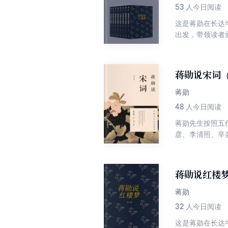
53
人今日阅读
这是蒋勋在长达
出发，带领读者
青春的孤独、寂
说：我是把《红
蒋勋说宋词
蒋勋
48
人今日阅读
蒋勋先生按照五
彦、李清照、辛
蒋勋说红楼
蒋勋
32
人今日阅读
这是蒋勋在长达