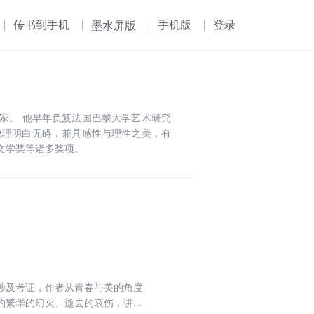
传书到手机
手机版
登录
墨水屏版
家。 他早年负笈法国巴黎大学艺术研究
说理明白无碍，兼具感性与理性之美，有
文学奖等诸多奖项。
涉及考证，作者从青春与美的角度
的繁华的幻灭、逝去的哀伤，讲述