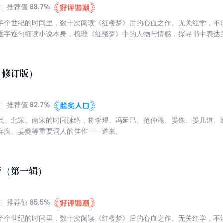
88.7%
推荐值
半个世纪的时间里，数十次阅读《红楼梦》后的心血之作。无关红学，不
逐字逐句细读小说本身，梳理《红楼梦》中的人物与情感，探寻书中表达
寞与彷徨。这是一个生命对其余生命的叩问与聆听。跟蒋勋读《红楼梦》
楼梦》当“佛经”来读的，因为处处都是慈悲，也处处都是觉悟。
（修订版）
82.7%
推荐值
代、北宋、南宋的时间脉络，将李煜、冯延巳、范仲淹、晏殊、晏几道、
弃疾、姜夔等重要词人的佳作一一道来。
梦（第一辑）
85.5%
推荐值
半个世纪的时间里，数十次阅读《红楼梦》后的心血之作。无关红学，不