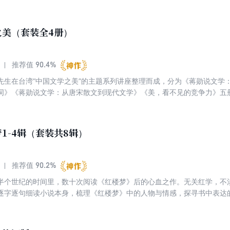
寞与彷徨。这是一个生命对其余生命的叩问与聆听。跟蒋勋读《红楼梦》
楼梦》当“佛经”来读的，因为处处都是慈悲，也处处都是觉悟。
之美（套装全4册）
90.4%
推荐值
先生在台湾“中国文学之美”的主题系列讲座整理而成，分为《蒋勋说文学
词》《蒋勋说文学：从唐宋散文到现代文学》《美，看不见的竞争力》五
套完整的文学通史。一是讲得美，对中国文学中的美有非常不一样的解读
。“蒋勋说文学之美”系列对读者从头到尾完整了解中国文学及美学，是不
1-4辑（套装共8辑）
90.2%
推荐值
半个世纪的时间里，数十次阅读《红楼梦》后的心血之作。无关红学，不
逐字逐句细读小说本身，梳理《红楼梦》中的人物与情感，探寻书中表达
寞与彷徨。这是一个生命对其余生命的叩问与聆听。跟蒋勋读《红楼梦》
楼梦》当“佛经”来读的，因为处处都是慈悲，也处处都是觉悟。