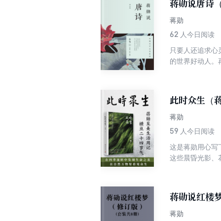
蒋勋说唐诗
蒋勋
62
人今日阅读
只要人还追求心
的世界好动人。
最没有孤独的可
此时众生（
蒋勋
59
人今日阅读
这是蒋勋用心写
这些晨昏光影、
命之美，在自然
录，也是对至爱
蒋勋说红楼
蒋勋