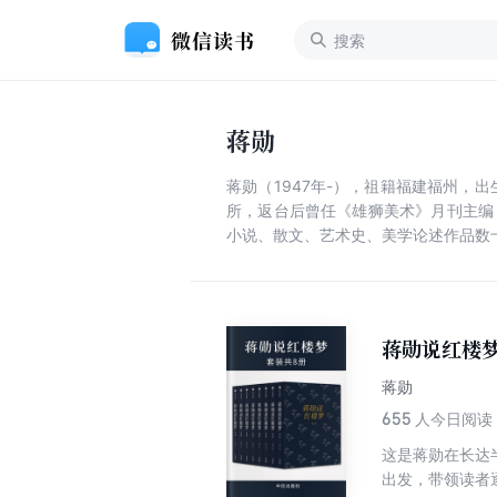
蒋勋
蒋勋（1947年-），祖籍福建福州
所，返台后曾任《雄狮美术》月刊主编
小说、散文、艺术史、美学论述作品数
蒋勋说红楼
蒋勋
655
人今日阅读
这是蒋勋在长达
出发，带领读者