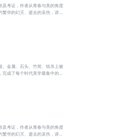
涉及考证，作者从青春与美的角度
的繁华的幻灭、逝去的哀伤，讲述
，仿佛是在阅读自己的一生。蒋勋
骸、金属、石头、竹简、纸帛上被
，完成了每个时代美学最集中的表
书法课吧，看看大自然间处处流动
招牌标志、舞蹈绘画，字不再只是
性情的表达，是做人处事的学习，
独特的美学情怀，述说动人的汉字
意与喜悦，就在你我的指间心中！
涉及考证，作者从青春与美的角度
的繁华的幻灭、逝去的哀伤，讲述