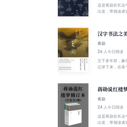
这是蒋勋在长达
出发，带领读者
青春的孤独、寂
说：我是把《红
汉字书法之
蒋勋
26
人今日阅读
五千多年前，象
记录下来，在各
现。到了现代，
的线条之美，打
文字，都有它触
蒋勋说红楼
是安定保佑的力
书法故事。文字
蒋勋
24
人今日阅读
这是蒋勋在长达
出发，带领读者