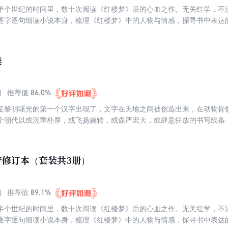
半个世纪的时间里，数十次阅读《红楼梦》后的心血之作。无关红学，不
逐字逐句细读小说本身，梳理《红楼梦》中的人物与情感，探寻书中表达
寞与彷徨。这是一个生命对其余生命的叩问与聆听。跟蒋勋读《红楼梦》
楼梦》当“佛经”来读的，因为处处都是慈悲，也处处都是觉悟。
美
86.0%
推荐值
征黎明曙光的第一个汉字出现了，文字在天地之间被创造出来，在动物骨
个朝代以或沉重朴厚，或飞扬婉转，或森严宏大，或肆意狂放的书写线条
汉字不曾消失、不肯遗忘，更将拥有悠长丰沛的活力。走出户外去上一堂
开我们感知世界的能力。给自己一趟感受生活的文字巡礼吧，匾额对联、
动人心的美丽与惊喜。蒋勋说：书法是呼吸，是养生，是身体的运动，是
梦修订本（套装共3册）
量，是生活现实里的记忆，是还原到初写自己名字时的认真……作者以他
编织成画面，我们走进了那古老却又现代的汉字时间光廊，东方书写的敬
89.1%
推荐值
半个世纪的时间里，数十次阅读《红楼梦》后的心血之作。无关红学，不
逐字逐句细读小说本身，梳理《红楼梦》中的人物与情感，探寻书中表达