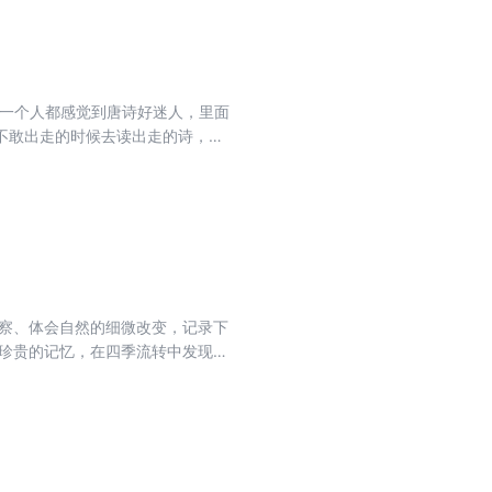
每一个人都感觉到唐诗好迷人，里面
不敢出走的时候去读出走的诗，在
观察、体会自然的细微改变，记录下
现珍贵的记忆，在四季流转中发现生
一份横亘二十四节气的美的生活记
活美学家蒋勋的观察与感悟。