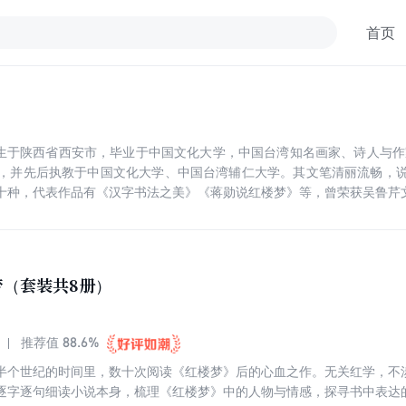
首页
，出生于陕西省西安市，毕业于中国文化大学，中国台湾知名画家、诗人与作
，并先后执教于中国文化大学、中国台湾辅仁大学。其文笔清丽流畅，
十种，代表作品有《汉字书法之美》《蒋勋说红楼梦》等，曾荣获吴鲁芹
梦（套装共8册）
88.6%
推荐值
半个世纪的时间里，数十次阅读《红楼梦》后的心血之作。无关红学，不
逐字逐句细读小说本身，梳理《红楼梦》中的人物与情感，探寻书中表达