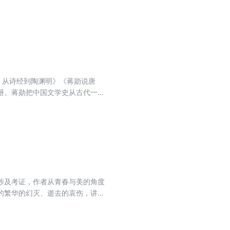
，仿佛是在阅读自己的一生。蒋勋
：从诗经到陶渊明》《蒋勋说唐
册。蒋勋把中国文学史从古代一直
，二是文字通畅优雅，没有艰深的
可多得的入门读物。
涉及考证，作者从青春与美的角度
的繁华的幻灭、逝去的哀伤，讲述
，仿佛是在阅读自己的一生。蒋勋