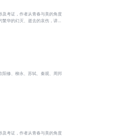
涉及考证，作者从青春与美的角度
的繁华的幻灭、逝去的哀伤，讲述
，仿佛是在阅读自己的一生。蒋勋
欧阳修、柳永、苏轼、秦观、周邦
涉及考证，作者从青春与美的角度