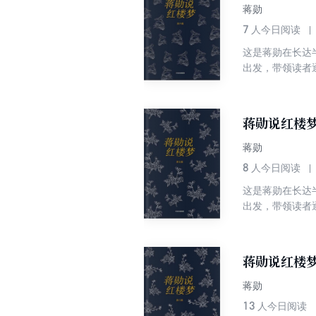
蒋勋
7
人今日阅读
这是蒋勋在长达
出发，带领读者
青春的孤独、寂
说：我是把《红
蒋勋说红楼
蒋勋
8
人今日阅读
这是蒋勋在长达
出发，带领读者
青春的孤独、寂
说：我是把《红
蒋勋说红楼
蒋勋
13
人今日阅读