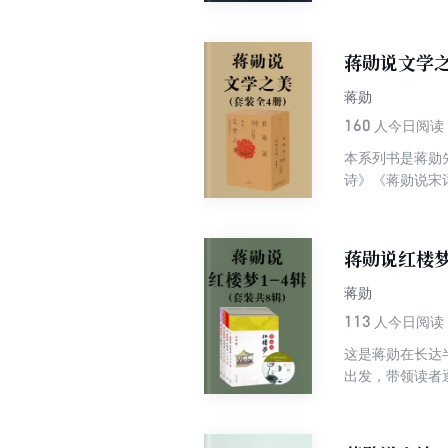
青春的孤独、寂
说：我是把《红
蒋勋说文学
蒋勋
160
人今日阅读
本系列书是蒋勋
诗》《蒋勋说宋
讲到现代，是一
学术词汇和框架
蒋勋说红楼梦
蒋勋
113
人今日阅读
这是蒋勋在长达
出发，带领读者
青春的孤独、寂
说：我是把《红