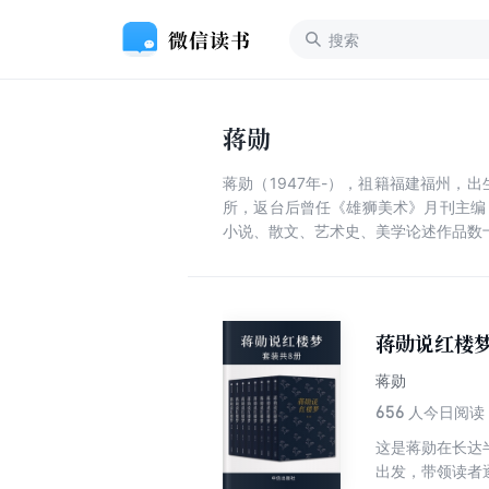
蒋勋
蒋勋（1947年-），祖籍福建福州
所，返台后曾任《雄狮美术》月刊主编
小说、散文、艺术史、美学论述作品数
蒋勋说红楼
蒋勋
656
人今日阅读
这是蒋勋在长达
出发，带领读者