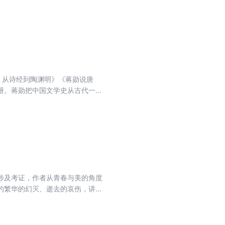
，仿佛是在阅读自己的一生。蒋勋
：从诗经到陶渊明》《蒋勋说唐
册。蒋勋把中国文学史从古代一直
，二是文字通畅优雅，没有艰深的
可多得的入门读物。
涉及考证，作者从青春与美的角度
的繁华的幻灭、逝去的哀伤，讲述
，仿佛是在阅读自己的一生。蒋勋