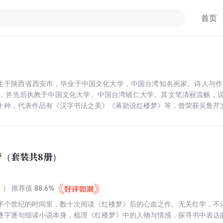
首页
，出生于陕西省西安市，毕业于中国文化大学，中国台湾知名画家、诗人与作
，并先后执教于中国文化大学、中国台湾辅仁大学。其文笔清丽流畅，
十种，代表作品有《汉字书法之美》《蒋勋说红楼梦》等，曾荣获吴鲁芹
梦（套装共8册）
88.6%
推荐值
半个世纪的时间里，数十次阅读《红楼梦》后的心血之作。无关红学，不
逐字逐句细读小说本身，梳理《红楼梦》中的人物与情感，探寻书中表达