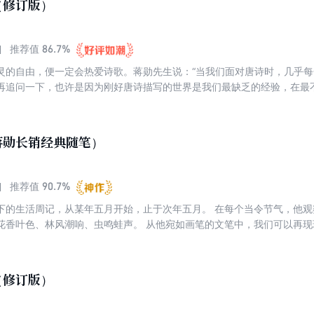
（修订版）
86.7%
推荐值
灵的自由，便一定会热爱诗歌。蒋勋先生说：“当我们面对唐诗时，几乎
再追问一下，也许是因为刚好唐诗描写的世界是我们最缺乏的经验，在最
能的时候读孤独的诗，在最没有自负的条件时读自负的诗。”
蒋勋长销经典随笔）
90.7%
推荐值
下的生活周记，从某年五月开始，止于次年五月。 在每个当令节气，他
花香叶色、林风潮响、虫鸣蛙声。 从他宛如画笔的文笔中，我们可以再
万物里看见众生。 这些文字中更饱含他对友人、对母亲的深情，这既是
之人颇具深意的礼物。 书写一年四季，收录近五十篇生活散文，呈现生
（修订版）