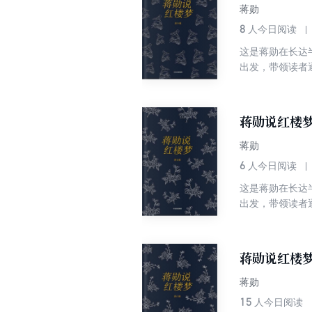
蒋勋
8
人今日阅读
这是蒋勋在长达
出发，带领读者
青春的孤独、寂
说：我是把《红
蒋勋说红楼
蒋勋
6
人今日阅读
这是蒋勋在长达
出发，带领读者
青春的孤独、寂
说：我是把《红
蒋勋说红楼
蒋勋
15
人今日阅读