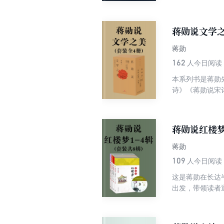
青春的孤独、寂
说：我是把《红
蒋勋说文学
蒋勋
162
人今日阅读
本系列书是蒋勋
诗》《蒋勋说宋
讲到现代，是一
学术词汇和框架
蒋勋说红楼梦
蒋勋
109
人今日阅读
这是蒋勋在长达
出发，带领读者
青春的孤独、寂
说：我是把《红