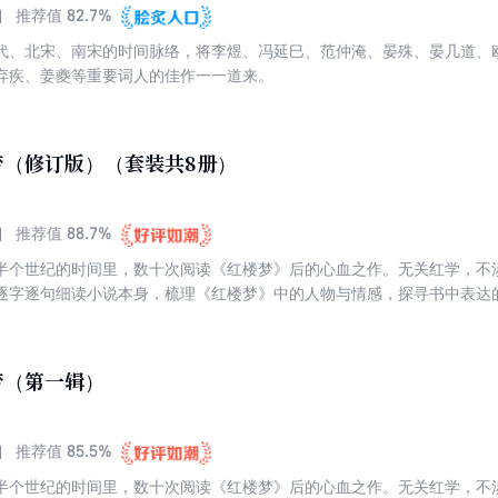
82.7%
推荐值
代、北宋、南宋的时间脉络，将李煜、冯延巳、范仲淹、晏殊、晏几道、
弃疾、姜夔等重要词人的佳作一一道来。
梦（修订版）（套装共8册）
88.7%
推荐值
半个世纪的时间里，数十次阅读《红楼梦》后的心血之作。无关红学，不
逐字逐句细读小说本身，梳理《红楼梦》中的人物与情感，探寻书中表达
寞与彷徨。这是一个生命对其余生命的叩问与聆听。跟蒋勋读《红楼梦》
楼梦》当“佛经”来读的，因为处处都是慈悲，也处处都是觉悟。
梦（第一辑）
85.5%
推荐值
半个世纪的时间里，数十次阅读《红楼梦》后的心血之作。无关红学，不