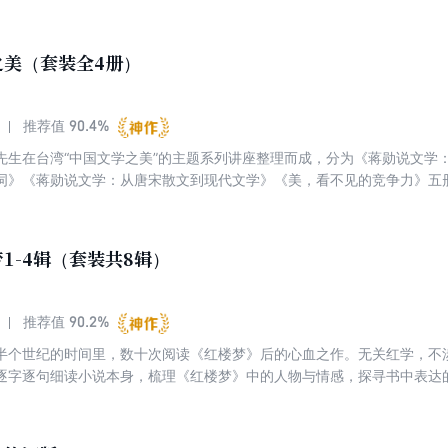
寞与彷徨。这是一个生命对其余生命的叩问与聆听。跟蒋勋读《红楼梦》
楼梦》当“佛经”来读的，因为处处都是慈悲，也处处都是觉悟。
之美（套装全4册）
90.4%
推荐值
先生在台湾“中国文学之美”的主题系列讲座整理而成，分为《蒋勋说文学
词》《蒋勋说文学：从唐宋散文到现代文学》《美，看不见的竞争力》五
套完整的文学通史。一是讲得美，对中国文学中的美有非常不一样的解读
。“蒋勋说文学之美”系列对读者从头到尾完整了解中国文学及美学，是不
1-4辑（套装共8辑）
90.2%
推荐值
半个世纪的时间里，数十次阅读《红楼梦》后的心血之作。无关红学，不
逐字逐句细读小说本身，梳理《红楼梦》中的人物与情感，探寻书中表达
寞与彷徨。这是一个生命对其余生命的叩问与聆听。跟蒋勋读《红楼梦》
楼梦》当“佛经”来读的，因为处处都是慈悲，也处处都是觉悟。