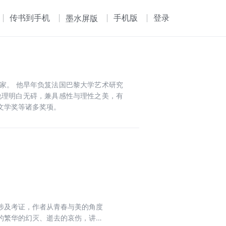
传书到手机
手机版
登录
墨水屏版
家。 他早年负笈法国巴黎大学艺术研究
说理明白无碍，兼具感性与理性之美，有
文学奖等诸多奖项。
涉及考证，作者从青春与美的角度
的繁华的幻灭、逝去的哀伤，讲述