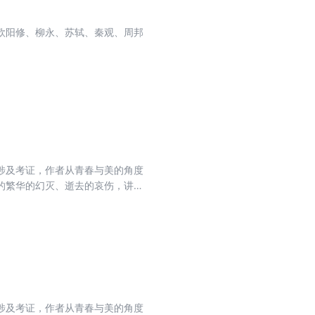
欧阳修、柳永、苏轼、秦观、周邦
涉及考证，作者从青春与美的角度
的繁华的幻灭、逝去的哀伤，讲述
，仿佛是在阅读自己的一生。蒋勋
涉及考证，作者从青春与美的角度