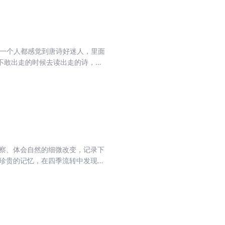
每一个人都感觉到唐诗好迷人，里面
不敢出走的时候去读出走的诗，在
观察、体会自然的细微改变，记录下
现珍贵的记忆，在四季流转中发现生
一份横亘二十四节气的美的生活记
活美学家蒋勋的观察与感悟。