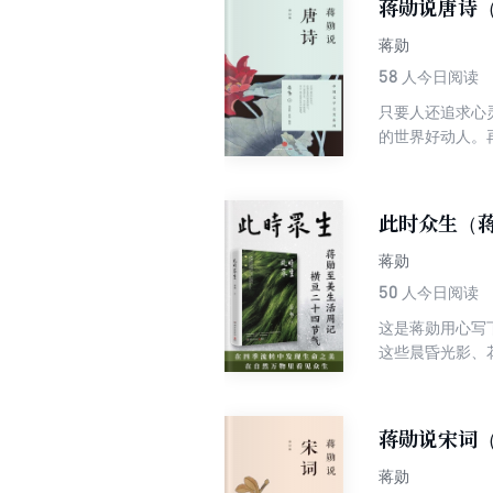
蒋勋说唐诗
蒋勋
58
人今日阅读
只要人还追求心
的世界好动人。
最没有孤独的可
此时众生（
蒋勋
50
人今日阅读
这是蒋勋用心写
这些晨昏光影、
命之美，在自然
录，也是对至爱
蒋勋说宋词
蒋勋