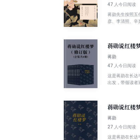
47
人今日阅读
蒋勋先生按照五
彦、李清照、辛
蒋勋说红楼
蒋勋
47
人今日阅读
这是蒋勋在长达
出发，带领读者
青春的孤独、寂
说：我是把《红
蒋勋说红楼
蒋勋
27
人今日阅读
这是蒋勋在长达