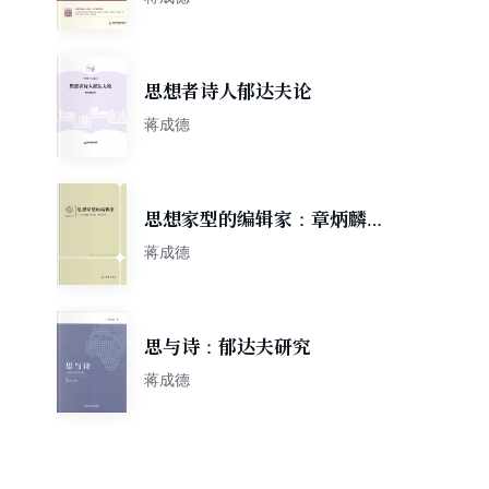
思想者诗人郁达夫论
蒋成德
思想家型的编辑家：章炳麟、
梁启超、鲁迅研究
蒋成德
思与诗：郁达夫研究
蒋成德