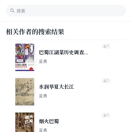
相关作者的搜索结果
1
巴蜀江湖菜历史调查报
告
蓝勇
1
水润华夏大长江
蓝勇
1
烟火巴蜀
蓝勇