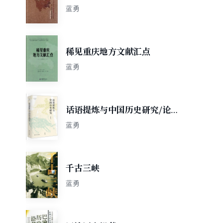
蓝勇
稀见重庆地方文献汇点
蓝勇
话语提炼与中国历史研究/论世
衡史
蓝勇
千古三峡
蓝勇