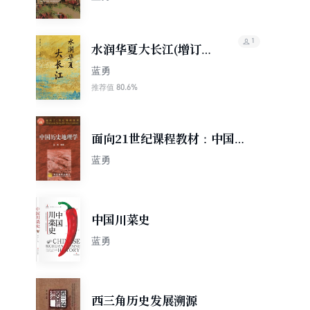
1
水润华夏大长江(增订
版)
蓝勇
80.6%
推荐值
面向21世纪课程教材：中国历
史地理学
蓝勇
中国川菜史
蓝勇
西三角历史发展溯源