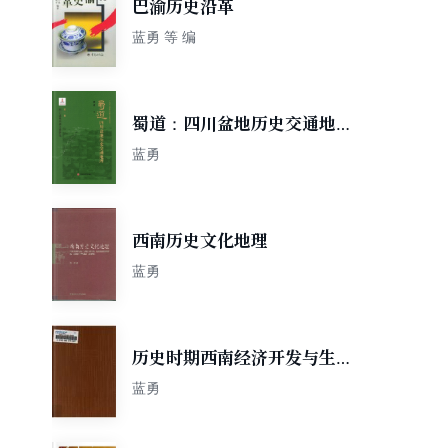
巴渝历史沿革
蓝勇 等 编
蜀道：四川盆地历史交通地理
（第一卷）
蓝勇
西南历史文化地理
蓝勇
历史时期西南经济开发与生态
变迁
蓝勇