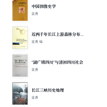
中国图像史学
蓝勇
近两千年长江上游森林分布与
水土流失研究
蓝勇 编
“湖广填四川”与清初四川社会
蓝勇
长江三峡历史地理
蓝勇