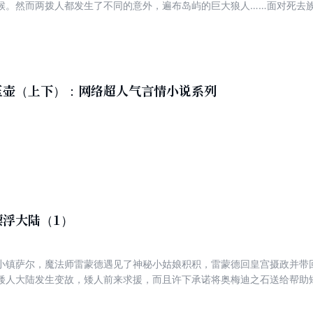
候。然而两拨人都发生了不同的意外，遍布岛屿的巨大狼人……面对死去
斯决定带领雷蒙德他们到卡勒特城取得奥梅迪之石，这样就可以提高对付
也碰巧来到了离圣伯溪谷不远的地方……那些树木般的秘密，在夜空下随
玉壶（上下）：网络超人气言情小说系列
漂浮大陆（1）
小镇萨尔，魔法师雷蒙德遇见了神秘小姑娘积积，雷蒙德回皇宫摄政并带
矮人大陆发生变故，矮人前来求援，而且许下承诺将奥梅迪之石送给帮助
为了后发先至必须通过捷径——幽灵海域，于是招募了从幽灵海域存活下
伙伴也混上了捷影号，一行人开始了奔向克里斯坦森大陆的冒险……