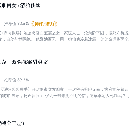
将他们一起推向一场无法回避的命运抉择......
落难贵女×清冷侠客
92.6%
推荐值
冤+双向救赎】她是贪官白宝震之女，家破人亡，沦为阶下囚，假死方得
僻，自幼与世隔绝。 他嫌她百无一用，她怕他冷若冰霜，偏偏命运将两
她的父亲，正是当年都督府的书童。 当尘封二十年的真相揭开，父亲的
何事，我都会好好待她。"
玉壶：双强探案甜爽文
89.2%
推荐值
喜冤家+强强联手】开封雨夜突发凶案，一封密信构陷无辜，满府官差都认
“御猫” 展昭，扬声反问：“仅凭一封来历不明的信，便草率定人死罪吗？
与展昭南下姑苏追查贪腐黑幕，夜探深宅、水下取账，沿途杀手接连截杀，更有
看似针锋相对，危难之时却总彼此守护，终是强强联手，破局洗冤！
套装全三册）