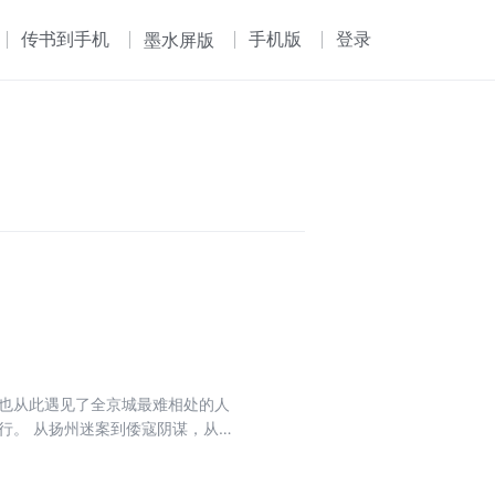
传书到手机
手机版
登录
墨水屏版
，也从此遇见了全京城最难相处的人
行。 从扬州迷案到倭寇阴谋，从江
细微处找到真相，他总能在生死关
毫无关联的案件，竟牵连着朝堂权