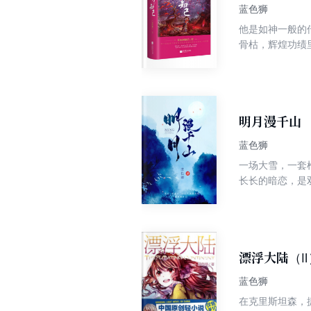
蓝色狮
他是如神一般的
骨枯，辉煌功绩
的重负以及那一点深藏的恻隐之心？ 她是墨者的后
命，为一诺可以弃
旦明了自己的心
但是，仅仅是一
明月漫千山
蓝色狮
一场大雪，一套
长长的暗恋，是
漂浮大陆（Ⅱ
蓝色狮
在克里斯坦森，