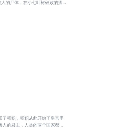
族人的尸体，在小七叶树破败的酒
狼人的实力以及救援成功的把握；
着怪物的嘶吼不停地蔓延盛开着。
回了积积，积积从此开始了皇宫里
矮人的君主，人类的两个国家都派
来的海盗阿加西作为船长带队，积