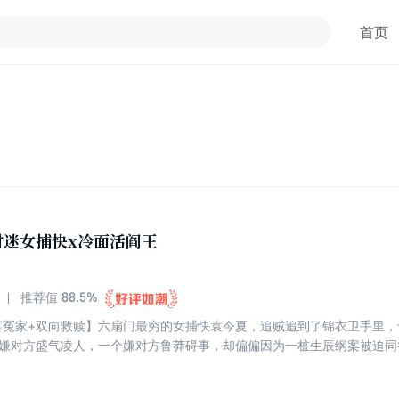
首页
财迷女捕快x冷面活阎王
88.5%
推荐值
喜冤家+双向救赎】六扇门最穷的女捕快袁今夏，追贼追到了锦衣卫手里
个嫌对方盛气凌人，一个嫌对方鲁莽碍事，却偏偏因为一桩生辰纲案被迫同
局，两人一路追凶破局，在刀光剑影中培养出无人能及的默契。她总能从
然而，当真相越查越深，一桩尘封多年的旧案也随之浮出水面。原来看似