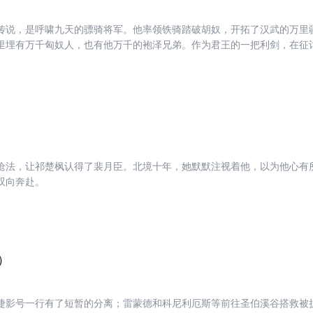
传说，是呼啸九天的骠骑将军。他率领铁骑踏破胡奴，开拓了汉武的万里
里埋有万千匈奴人，也有他万千的袍泽兄弟。作为君王的一把利剑，在征
裔，血液里浸透了侠与义的守律，为义父男装从戎，为同袍舍身泼
功别情，明知不可为而为之。她的眼界盖过了家国，锄强扶弱，兼爱非攻，是她的信
就毫不退缩；她情深意重，一经爱上，就生死不弃。在残酷如斯、命如草
段战火情缘吗？远不止如此……
枪法，让祁楚枫认得了裴月臣。北境十年，她默默注视着他，以为他心有
双向奔赴。
）
捷影号一行有了短暂的分离；雷蒙德和科尼利厄斯等前往圣伯溪谷搭救被