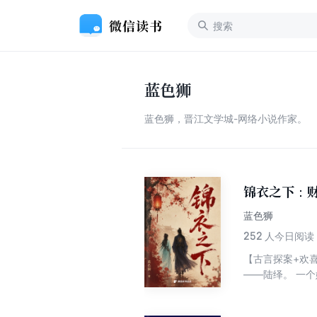
蓝色狮
蓝色狮，晋江文学城-网络小说作家。
锦衣之下：
蓝色狮
252
人今日阅读
【古言探案+欢
——陆绎。 一
南水寨到朝堂暗
头护她周全。 