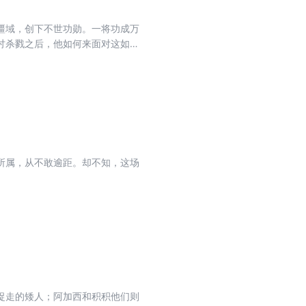
疆域，创下不世功勋。一将功成万
讨杀戮之后，他如何来面对这如山
念。 他烈情似火，一
芥的战场中，开出美的花儿。
所属，从不敢逾距。却不知，这场
捉走的矮人；阿加西和积积他们则