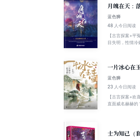
谋、家族恩怨，也
月魄在天：
蓝色狮
48
人今日阅读
【古言探案+平
目失明，性情冷
父亲被腰斩，而
话："无论发生
一片冰心在
蓝色狮
23
人今日阅读
【古言探案+欢
直面威名赫赫的 
封成为女捕，奉旨
一路互怼拌嘴，
士为知己（