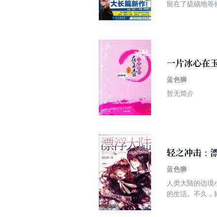
留在了硫磺地等
馆中，科尼利厄
此时，积积他们
一片冰心在
蓝色狮
暂无简介
轻之冲击：
蓝色狮
人类大陆的边境
的生活。不久，
出军队，雷蒙德
积和另外两个小