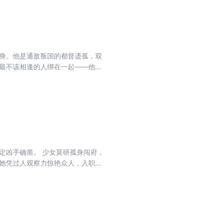
脱身。他是通敌叛国的都督遗孤，双
个最不该相逢的人绑在一起——他的
冤与她的仇纠缠不休，他只说了一句
定凶手确凿。 少女莫研孤身闯府，
” 她凭过人观察力惊艳众人，入职开
权臣暗中下死手...... 二人