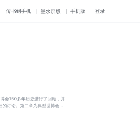
传书到手机
手机版
登录
墨水屏版
世博会150多年历史进行了回顾，并
细的讨论。第二章为典型世博会建
筑本身即具有极强的展示性，或利
特征、举办国或建设方的经济实
筑由此具有两种命运：一种为会后
计者更多地考虑建筑的灵活性及构
的灵活性问题。第三，历届世博会