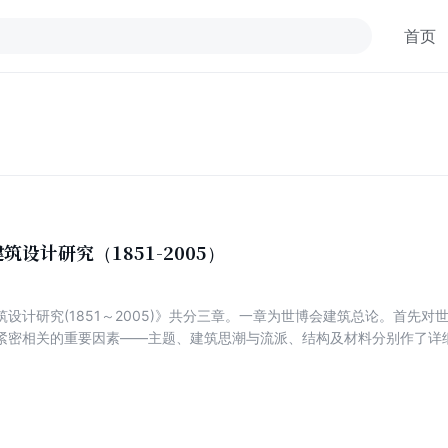
首页
筑设计研究（1851-2005）
设计研究(1851～2005)》共分三章。一章为世博会建筑总论。首先对
紧密相关的重要因素——主题、建筑思潮与流派、结构及材料分别作了详
。 历届世博会建筑均具有区别于一般建筑的许多特点。一，世博会建
技术、材料，或表达超前的设计理念，因此能代表其所处时代的建筑发展
至国际地位。第二，由于世博会的举办期限一般不超过六个月，世博会建
会后继续利用（有时建筑性质会有所改变）。这样，对于前者，就需要设
，后者则需要设计者更多地考虑建筑功能的可变性，当然更多的还是建筑