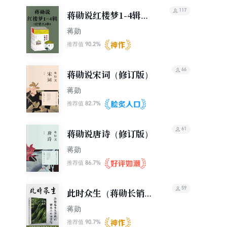
117
蒋勋说红楼梦1-4辑
（套装共8辑）
蒋勋
90.2%
推荐值
66
蒋勋说宋词（修订版）
蒋勋
82.7%
推荐值
61
蒋勋说唐诗（修订版）
蒋勋
86.7%
推荐值
59
此时众生（蒋勋长销经
典随笔）
蒋勋
90.7%
推荐值