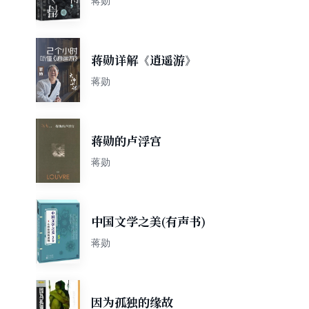
蒋勋
蒋勋详解《逍遥游》
蒋勋
蒋勋的卢浮宫
蒋勋
中国文学之美(有声书)
蒋勋
因为孤独的缘故