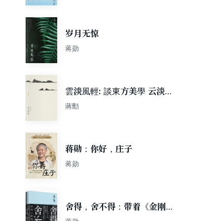
岁月无惊
蒋勋
雲淡風輕: 談東方美學 云淡风
轻: 谈东方美学 港台原版
蔣勳
蒋勋：你好，庄子
蒋勋
舍得，舍不得：带着《金刚
经》旅行（2019版）