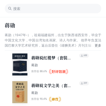
蒋勋
蒋勋（1947年-），祖籍福建福州，出生于陕西省西安市，毕业于
中国文化大学，中国台湾知名画家、诗人与作家。 他早年负笈法
国巴黎大学艺术研究所，返台后曾任《雄狮美术》月刊主编，并先
后执教于中国文化大学、中国台湾辅仁大学。其文笔清丽流畅，说
理明白无碍，兼具感性与理性之美，有小说、散文、艺术史、美学
688
蒋勋说红楼梦（套装共
论述作品数十种，代表作品有《汉字书法之美》《蒋勋说红楼梦》
8册）
蒋勋
等，曾荣获吴鲁芹文学奖等诸多奖项。
88.6%
推荐值
209
蒋勋说文学之美（套装
全4册）
蒋勋
90.4%
推荐值