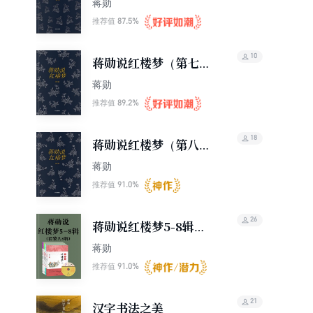
蒋勋
87.5%
推荐值
10
蒋勋说红楼梦（第七
辑）
蒋勋
89.2%
推荐值
18
蒋勋说红楼梦（第八
辑）
蒋勋
91.0%
推荐值
26
蒋勋说红楼梦5-8辑
（套装共8辑）
蒋勋
91.0%
推荐值
21
汉字书法之美