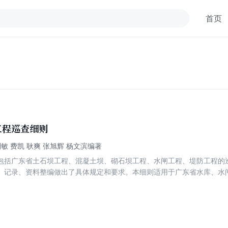
首页
工程巡查细则
刘敏 费凯 耿爽 张旭辉 杨文滨编著
包括广东省土石坝工程、混凝土坝、砌石坝工程、水闸工程、堤防工程的
、记录、资料整编做出了具体规定和要求。本细则适用于广东省水库、水
可参照执行。