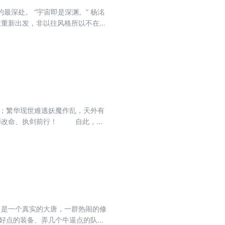
深处。 “宇宙即是深渊。” 杨洺
道重新出发，非以往风格所以不在老
科幻《余光》，科幻读者可以先验
；繁华现世难逃妖魔作乱，天外有
拜师改命、执剑前行！ 自此，斩
 …………
，是一个真实的大唐，一群热闹的修
套好点的装备、弄几个牛逼点的队