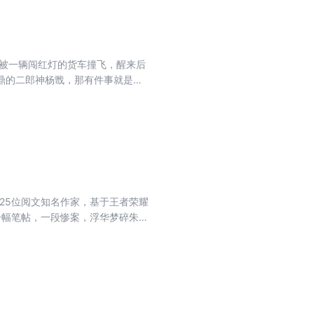
的被一辆闯红灯的货车撞飞，醒来后
鼎的二郎神杨戬，那有件事就是必
、右手三尖刀，金弓腰上别、天狗食
25位阅文知名作家，基于王者荣耀
一幅笔帖，一段惨案，浮华梦碎朱
。。