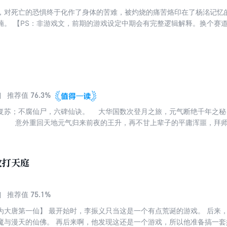
，对死亡的恐惧终于化作了身体的苦难，被灼烧的痛苦烙印在了杨洺记忆的最
喃。 【PS：非游戏文，前期的游戏设定中期会有完整逻辑解释。换个赛
个新人看就好。初涉星际科幻题材，欢迎进行细节指正。已有短篇严肃向
76.3%
推荐值
复苏；不腐仙尸，六碑仙诀。 大华国数次登月之旅，元气断绝千年之秘
。 意外重回天地元气归来前夜的王升，再不甘上辈子的平庸浑噩，
百战不折，剑啸星河！ 手中之剑护他身畔之人，心中之剑守这盛世清明！
攻打天庭
75.1%
推荐值
为大唐第一仙】 最开始时，李振义只当这是一个有点荒诞的游戏。 后来
魔与漫天的仙佛。 再后来啊，他发现这还是一个游戏，所以他准备搞一