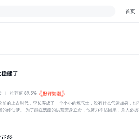
首页
太稳健了
89.5%
读
推荐值
之前的上古时代，李长寿成了一个小小的炼气士，没有什么气运加身，也
力不沾因果，杀人必扬其灰，凡事谋而后动，从不轻易步
平安无事的修行成仙，直到有一年，他的老师父静极思动，又给他……收
过正经