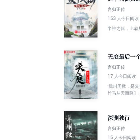
言归正传
153
人今日阅读
天庭最后一
言归正传
17
人今日阅读
‘我叫周拯，是
竹马从天而降】
会与改变了容貌
章。 【PS：
稳健了》、《这
深渊独行
言归正传
15
人今日阅读