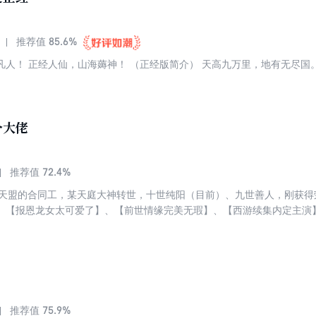
85.6%
推荐值
个大佬
72.4%
推荐值
复天盟的合同工，某天庭大神转世，十世纯阳（目前）、九世善人，刚获得
、【报恩龙女太可爱了】、【前世情缘完美无瑕】、【西游续集内定主演
的妖王，以及天狗族的后起之秀，一起坐在治安所的拘留间里。 这就一言
慢节奏轻喜剧，前二十万字节奏偏慢，不喜勿喷，轻喜剧神话类型系列近几
个人仙太过正经》、《地球第一剑》，强推严肃向小科幻《余光》！
75.9%
推荐值