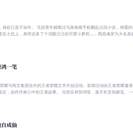
，身处已是不知年。 无痣青年杨戬过马路抱着手机翻起点找小说，倒霉
蔫在土炕上，身旁还多了个泪眼汪汪的可爱小萝莉…… 既然魂穿为大名鼎
师玉鼎？劈山救母？肉身成圣？遛狗追嫦娥？ 错！ 且等他，左手开天斧
坤、八九力通天！ 先把那个刘彦昌捏死，看谁敢算计杨小婵！
惊鸿一笔
者荣耀与阅文集团合作的王者荣耀文学共创活动。首期活动由王者荣耀邀请
设定，创作作家心中的王者故事。 当世应有惊鸿笔，落尽长安俗媚花。 
生，家族流放云中之地；再临长安，她紧握手中笔杆，步步登临太极宫前
独自成仙