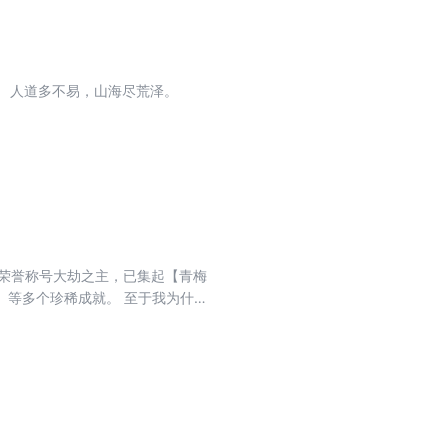
半神之躯，比肩凡人！ 正经人仙，山海薅神！ （正经版简介） 天高九万里，地有无尽国。 人道多不易，山海尽荒泽。
荣誉称号大劫之主，已集起【青梅
】等多个珍稀成就。 至于我为什么
难尽了。’——节选自一百一十九
年最后一部。已完结《我师兄实在太