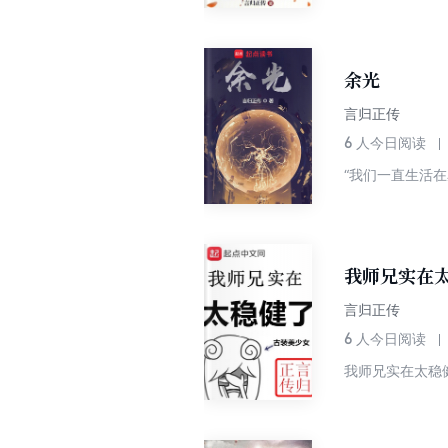
友，把这些敢在
意搞的小细节。
仙》等，新读者
余光
言归正传
6
人今日阅读
“我们一直生活
我师兄实在
言归正传
6
人今日阅读
我师兄实在太稳