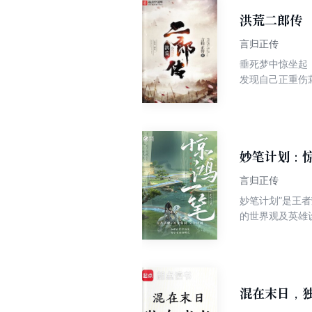
洪荒二郎传
言归正传
垂死梦中惊坐起
发现自己正重伤
须去做的！ 拜
日月，玄法战乾
妙笔计划：
言归正传
妙笔计划”是王
的世界观及英雄
雀，宰相断头无
混在末日，