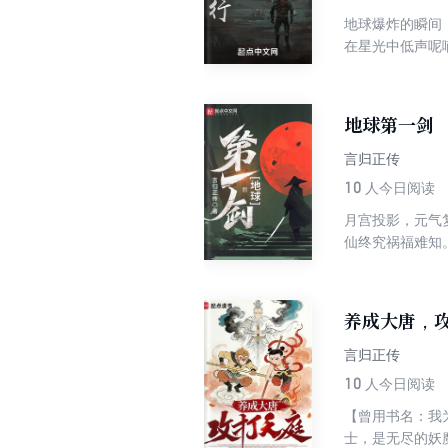
地球爆炸的瞬间
在星光中低声呢
书宣传，把我当
验货。】
地球第一剑
言归正传
10
人今日阅读
月宫投影，元气
仙终究祸福难知
妖邪、荡魔秽，
养成大唐，
言归正传
10
人今日阅读
【曾用书名：我
士，是无尽的妖