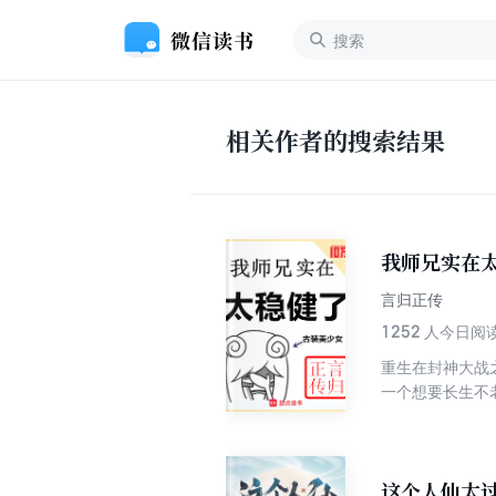
相关作者的搜索结果
我师兄实在
言归正传
1252
人今日阅
重生在封神大战
一个想要长生不老的修仙梦。 为了能在残酷的洪荒安身立命，他努
入危险之中。 藏底牌，修遁术，炼丹毒，掌神通，不动稳如老狗，一动石破天惊，动后悄声走人。 本来李长寿规划中，自己
会一直躲在山中
这个人仙太