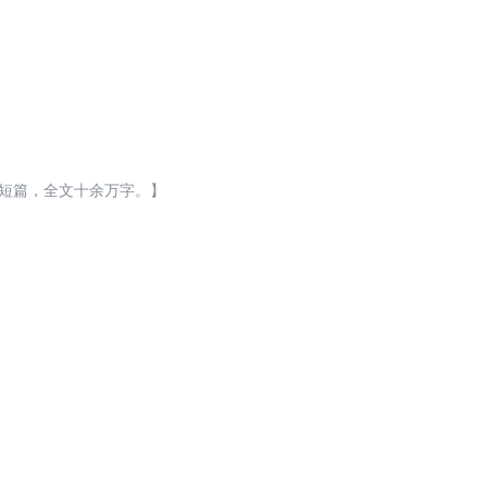
观为主，非历史文，不要在意那些故
》《深渊独行》《混在末日独自成
中短篇，全文十余万字。】