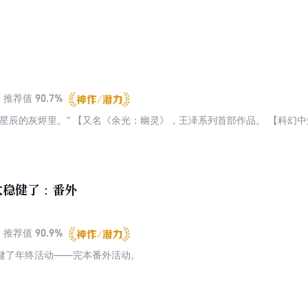
他面前露血条的神神鬼鬼，全他妈砍了！ 【PS：神话仙侠，以西游世界
正尝试一些不同的写法。】 【PS：强推本菌老书《我师兄实在太稳健了
可以了解下唷。】
90.7%
推荐值
在星辰的灰烬里。” 【又名《余光：幽灵》，王泽系列首部作品。 【科幻
太稳健了：番外
90.9%
推荐值
健了年终活动——完本番外活动。