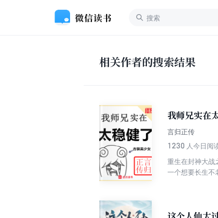
相关作者的搜索结果
我师兄实在
言归正传
1230
人今日阅
重生在封神大战
一个想要长生不老的修仙梦。 为了能在残酷的洪荒安身立命，他努
入危险之中。 藏底牌，修遁术，炼丹毒，掌神通，不动稳如老狗，一动石破天惊，动后悄声走人。 本来李长寿规划中，自己
会一直躲在山中
这个人仙太