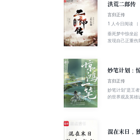
洪荒二郎传
言归正传
1
人今日阅读
垂死梦中惊坐起
发现自己正重伤
须去做的！ 拜
日月，玄法战乾
妙笔计划：
言归正传
妙笔计划”是王
的世界观及英雄
雀，宰相断头无
混在末日，