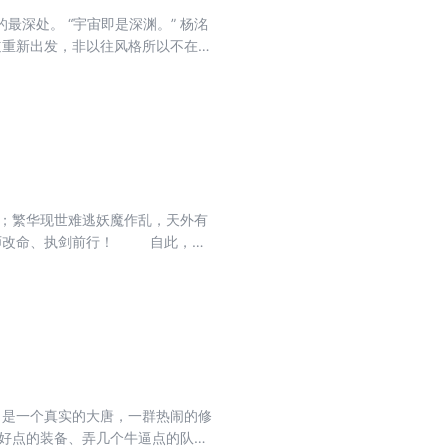
深处。 “宇宙即是深渊。” 杨洺
道重新出发，非以往风格所以不在老
科幻《余光》，科幻读者可以先验
；繁华现世难逃妖魔作乱，天外有
拜师改命、执剑前行！ 自此，斩
 …………
，是一个真实的大唐，一群热闹的修
套好点的装备、弄几个牛逼点的队