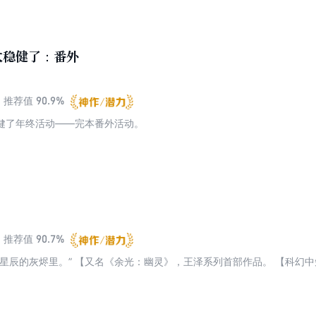
他面前露血条的神神鬼鬼，全他妈砍了！ 【PS：神话仙侠，以西游世界
正尝试一些不同的写法。】 【PS：强推本菌老书《我师兄实在太稳健了
可以了解下唷。】
太稳健了：番外
90.9%
推荐值
健了年终活动——完本番外活动。
90.7%
推荐值
在星辰的灰烬里。” 【又名《余光：幽灵》，王泽系列首部作品。 【科幻