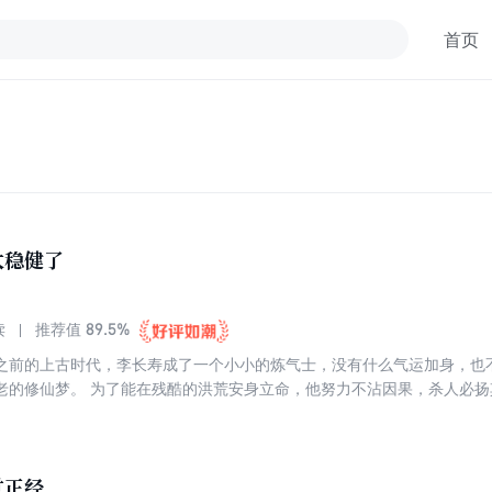
首页
太稳健了
89.5%
读
推荐值
之前的上古时代，李长寿成了一个小小的炼气士，没有什么气运加身，也
力不沾因果，杀人必扬其灰，凡事谋而后动，从不轻易步
平安无事的修行成仙，直到有一年，他的老师父静极思动，又给他……收
过正经