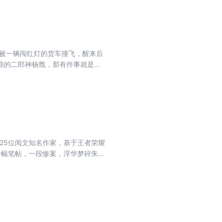
的被一辆闯红灯的货车撞飞，醒来后
鼎的二郎神杨戬，那有件事就是必
、右手三尖刀，金弓腰上别、天狗食
25位阅文知名作家，基于王者荣耀
一幅笔帖，一段惨案，浮华梦碎朱
。。