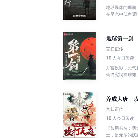
地球爆炸的瞬间
在星光中低声呢
书宣传，把我当
验货。】
地球第一剑
言归正传
10
人今日阅读
月宫投影，元气
仙终究祸福难知
妖邪、荡魔秽，
养成大唐，
言归正传
10
人今日阅读
【曾用书名：我
士，是无尽的妖