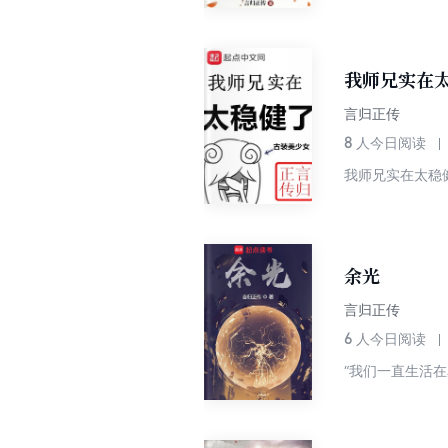
友，把这些敢在
意搞的小细节。
仙》等，新读者
我师兄实在
言归正传
8
人今日阅读
我师兄实在太稳
余光
言归正传
6
人今日阅读
“我们一直生活