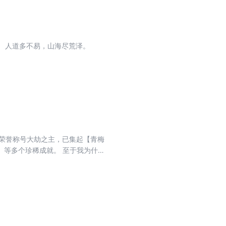
半神之躯，比肩凡人！ 正经人仙，山海薅神！ （正经版简介） 天高九万里，地有无尽国。 人道多不易，山海尽荒泽。
荣誉称号大劫之主，已集起【青梅
】等多个珍稀成就。 至于我为什么
难尽了。’——节选自一百一十九
年最后一部。已完结《我师兄实在太