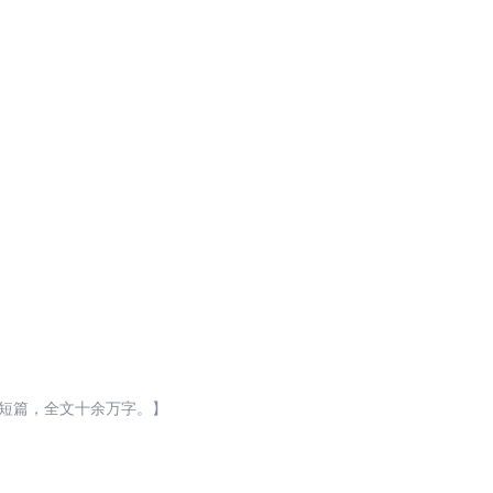
观为主，非历史文，不要在意那些故
》《深渊独行》《混在末日独自成
中短篇，全文十余万字。】