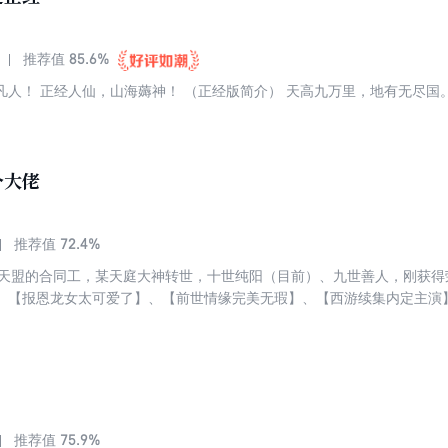
85.6%
推荐值
个大佬
72.4%
推荐值
复天盟的合同工，某天庭大神转世，十世纯阳（目前）、九世善人，刚获得
、【报恩龙女太可爱了】、【前世情缘完美无瑕】、【西游续集内定主演
的妖王，以及天狗族的后起之秀，一起坐在治安所的拘留间里。 这就一言
慢节奏轻喜剧，前二十万字节奏偏慢，不喜勿喷，轻喜剧神话类型系列近几
个人仙太过正经》、《地球第一剑》，强推严肃向小科幻《余光》！
75.9%
推荐值