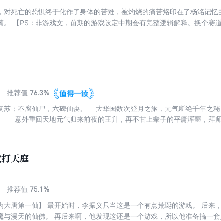
，对死亡的恐惧终于化作了身体的苦难，被灼烧的痛苦烙印在了杨洺记忆的最
喃。 【PS：非游戏文，前期的游戏设定中期会有完整逻辑解释。换个赛
个新人看就好。初涉星际科幻题材，欢迎进行细节指正。已有短篇严肃向
76.3%
推荐值
复苏；不腐仙尸，六碑仙诀。 大华国数次登月之旅，元气断绝千年之秘
。 意外重回天地元气归来前夜的王升，再不甘上辈子的平庸浑噩，
百战不折，剑啸星河！ 手中之剑护他身畔之人，心中之剑守这盛世清明！
攻打天庭
75.1%
推荐值
为大唐第一仙】 最开始时，李振义只当这是一个有点荒诞的游戏。 后来
魔与漫天的仙佛。 再后来啊，他发现这还是一个游戏，所以他准备搞一