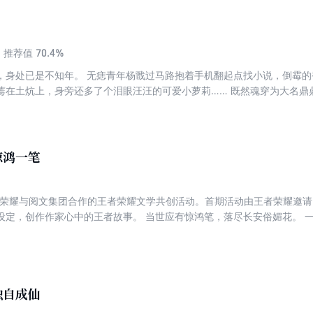
70.4%
推荐值
，身处已是不知年。 无痣青年杨戬过马路抱着手机翻起点找小说，倒霉
蔫在土炕上，身旁还多了个泪眼汪汪的可爱小萝莉…… 既然魂穿为大名鼎
师玉鼎？劈山救母？肉身成圣？遛狗追嫦娥？ 错！ 且等他，左手开天斧
坤、八九力通天！ 先把那个刘彦昌捏死，看谁敢算计杨小婵！
惊鸿一笔
者荣耀与阅文集团合作的王者荣耀文学共创活动。首期活动由王者荣耀邀请
设定，创作作家心中的王者故事。 当世应有惊鸿笔，落尽长安俗媚花。 
生，家族流放云中之地；再临长安，她紧握手中笔杆，步步登临太极宫前
独自成仙