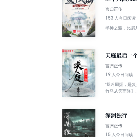
言归正传
153
人今日阅读
天庭最后一
言归正传
19
人今日阅读
‘我叫周拯，是
竹马从天而降】
会与改变了容貌
章。 【PS：
稳健了》、《这
深渊独行
言归正传
15
人今日阅读