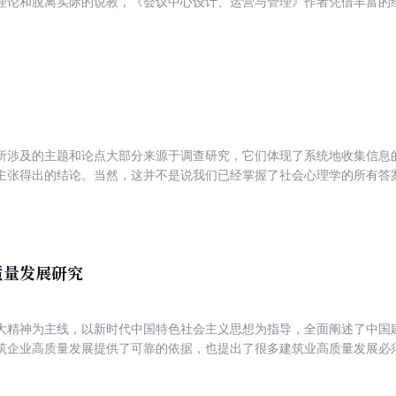
理论和脫离实际的说教，《会议中心设计、运营与管理》作者凭借丰富的
全貌，涉及会议中心的设计、运营与日常管理三大板块，涵盖选址、功能
管理、工程采购、安全管理、信息化管理、企业社会责任等多个专题，内
所涉及的主题和论点大部分来源于调查研究，它们体现了系统地收集信息
主张得出的结论。当然，这并不是说我们已经掌握了社会心理学的所有答
一些问题由于受研究方法的限制而影响了其适用范围。但新的信息正以加
建议你定期关注社会心理学的最新研究成果。
质量发展研究
大精神为主线，以新时代中国特色社会主义思想为指导，全面阐述了中国建
筑企业高质量发展提供了可靠的依据，也提出了很多建筑业高质量发展必
高质量发展管理者的教材。