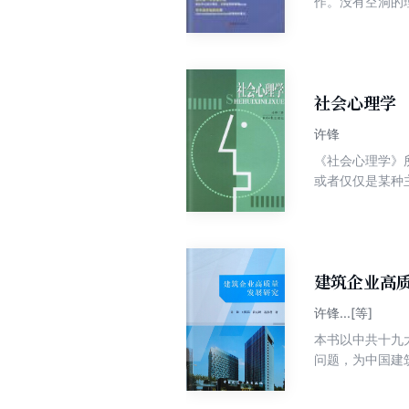
作。没有空洞的
心运营、管理的
市场营销、现场
者的案头书。
社会心理学
许锋
《社会心理学》
或者仅仅是某种
一步论证，还有
新的研究发现，
建筑企业高
许锋...[等]
本书以中共十九
问题，为中国建
可作为建筑企业