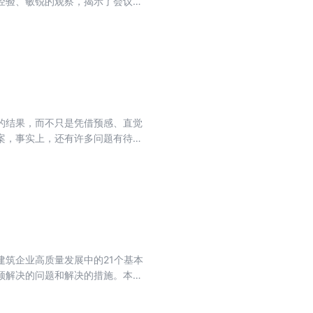
经验、敏锐的观察，揭示了会议中
区域设计、开业筹备、人力资源、
容翔实，是会议中心管理人与投资
的结果，而不只是凭借预感、直觉
案，事实上，还有许多问题有待进
速度创造和发表出来。要想跟上最
筑企业高质量发展中的21个基本
须解决的问题和解决的措施。本书