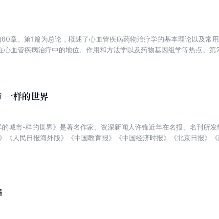
约60章。第1篇为总论，概述了心血管疾病药物治疗学的基本理论以及常
在心血管疾病治疗中的地位、作用和方法学以及药物基因组学等热点。第2
、心律失常、心力衰竭等常见病、多发病的药物治疗。本书的编写重点阐
代谢特点、药效影响因素、药物相互作用、用药注意事项、药物不良反应
不一样的城市 一样的世界
 样的城市-样的世界》是著名作家、资深新闻人许锋近年在名报、名刊所
报》《人民日报海外版》《中国教育报》《中国经济时报》《北京日报》
报》《新华日报》《杂文报》 《大公报》 《新华每日电讯》 《今晚报》 
-百余篇，被《散文选刊》《散文》(海外版) 《读者》 《视野》 《青年文
刊》 《思维与智慧》 《杂文选刊》 《中外文摘》《文苑》《报刊文摘》
语文世界》《语文报》《中学生学习报》 等广泛转载。作品曾入选2019
鸟”文学年选》《人民日报70年散文选》《名报副刊最美散文》 《五十年
编
观》《辉煌40年一 -广 东省改革开放报告文学集》等。中，《兴隆红叶情
文入选数十种选集、试题、教材。报告文学《千里驰援》(台) 在全国引