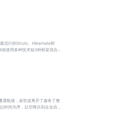
仲禧与广东革命历史渊源深厚，书
万字。
行的Struts、Hibernate和
的实例或使用多种技术如3种框架混合使
、JavaBean技术、MVC框
，还提供相当丰富的实例程序。
遭遇瓶颈，崔世波离开了服务了整
文以时间为序，以空降兵到企业后逐
，其实也是倍智团队为企业提供咨
造人才供应链》在写作过程中，大
具、方法都进行了详实的描述。