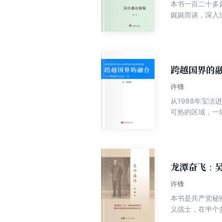
本书一百二十多
奖、梁斌小说奖
娓娓而谈，深入
华文散文大赛一
风、文化等国计
刊报告文学-等
种种行为方式的
善、永气息,精
至善至纯的心灵
跨越国界的
许锋
从1988年宝
可热的区域，一
粤海…… 我们
化、岭南地域文
龙潭奋飞：
许锋
本书是共产党秘
义战士，在半个
员，他的一生是