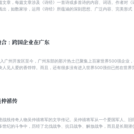
篇文章，每篇文章涉及《诗经》一首诗或多首诗的内容、词语。作者对《
、广州文艺奖、人民日报社和中国作家协会” 美丽中国”奖、全国报纸副刊
浅出，如数家珍，运用《诗经》所蕴涵的深刻思想、广泛内容、完美形式
等奖、“长江颂”全国游记散文奖、甘肃新闻奖、山东新闻奖、全国第五届“
民生问题，表达自己的看法和见解，反映了作者具有强烈的社会责任感和
奖、首届“粤港澳大湾区文学征文大赛”-等奖等。作家的作品，于涓涓始流
反省与自责，有着浓郁的忧患意识。
心呈现给读者- -方本质、 清新、静谧、怡然之天空，将睿智与思考的火
山泉。
融合：跨国企业在广东
洁进入广州开发区至今，广州东部的那片热土已聚集上百家世界500强企业
块人见人爱的香饽饽。而且，还有很多没有进入世界500强但已然在世界
不禁要问，如此多的跨国企业为什么选择广州开发区？答案既是模糊的，亦
化、创新创业文化相互融合的角度对此进行诠释与解读。
吴仲禧传
密战线传奇人物吴仲禧将军的文学传记。吴仲禧将军从一个爱国军人、旧
多世纪的斗争中，历经了北伐战争、抗日战争、解放战争，而且是长期潜
不平凡的。全书以小说的形式将潜伏在国民党内部的共产党员吴仲禧为革