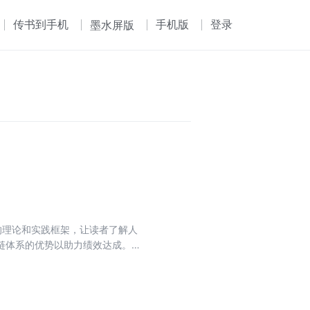
传书到手机
手机版
登录
墨水屏版
的理论和实践框架，让读者了解人
链体系的优势以助力绩效达成。本
”的人才管理新模式。