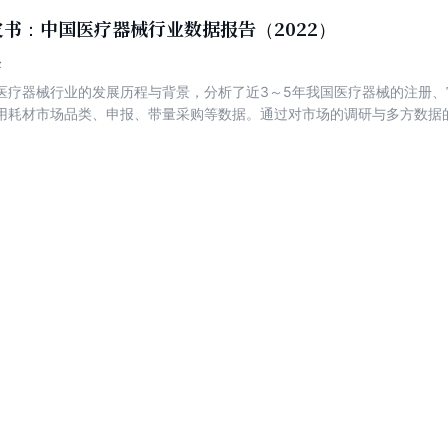
书：中国医疗器械行业数据报告（2022）
峰
医疗器械行业的发展历程与背景，分析了近3～5年我国医疗器械的注册
用耗材市场品类、申报、带量采购等数据。通过对市场的调研与多方数据
器械行业的现状，揭示了医疗器械行业未来发展方向。全书分为总报告、
篇和数据实践与应用篇。