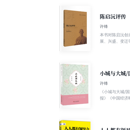
陈启沅评传
许锋
本书对陈启沅创
展、兴盛、变迁
展中所起到的作
作用进行了细致
小城与大城/
许锋
《小城与大城/
报》《中国经济
日电讯》《今晚
摘》《意林》《
本质、清新、静