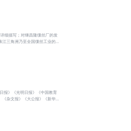
了详细描写；对继昌隆缫丝厂的发
珠江三角洲乃至全国缫丝工业的发
当时的社会、经济、生活中所起的
民日报》《光明日报》《中国教育
》《杂文报》《大公报》《新华每
》《山东文学》《视野》《青年文
、隽永气息，精心呈现给读者一方