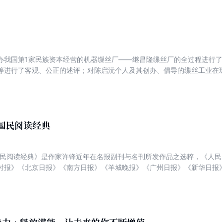
办我国第1家民族资本经营的机器缫丝厂——继昌隆缫丝厂的全过程进行
等进行了客观、公正的述评；对陈启沅个人及其创办、倡导的缫丝工业在
用，进行了客观分析；对陈启沅所著《蚕桑谱》《陈启沅算学》等著作在
研究。
国民阅读经典
国民阅读经典》是作家许锋近年在名报副刊与名刊所发作品之选粹，《人
时报》《北京日报》《南方日报》《羊城晚报》《广州日报》《新华日报
报》《新民晚报》《中华散文》《散文选刊》《散文》（海外版）《读者
格言》《中华活页文选》等，一百余篇。闲情逸致、人情世故、慈悲尽善
谧、快意之天空，将睿智与思考的火石擦亮。