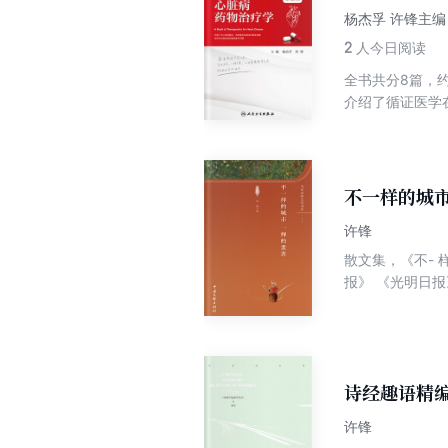
杨杰孚 许锋主编
2
人今日阅读
全书共分8篇，
介绍了循证医学
心病、高血压病
物的作用机制、
许锋
散文集，《不-
报》 《光明日
区报》《广 州日
东文学》 等- 
选》《小品文选
学与研究》 《
大系》 《“太阳
诗经趣语精
《厂 -州文学大
许锋
等数十篇精美散