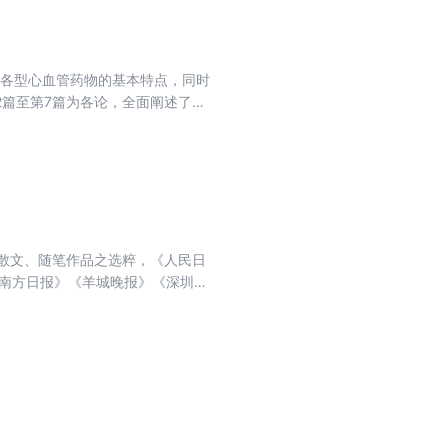
用各型心血管药物的基本特点，同时
篇至第7篇为各论，全面阐述了冠
述了各类药物的实际应用，包括药
、给药方案及合理处方等。
发散文、随笔作品之选粹，《人民日
《南方日报》《羊城晚报》《深圳特
《新民晚报》 《中华散文》 《山
摘》《意林》 《格言》《中华活页文
《中国剪报》《文摘报》 《语文教
年福建省中考语文试卷，《中国散文
花地精品选》《飞天60年典藏》
》《阳光之舞》 《火车.上的见闻》
起较大反响。作品曾荣获孙犁散文