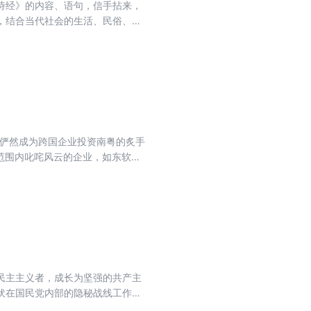
诗经》的内容、语句，信手拈来，
银奖、第六届“我心中的澳门”全球
，结合当代社会的生活、民俗、民
保护明天”好新闻奖、广东省报纸副
对民族、文化、传统以及当下人们
中显现闲情逸致、人情世故、慈悲尽
石擦亮，引领读者走进人性至真至深
，俨然成为跨国企业投资南粤的炙手
范围内叱咤风云的企业，如东软、
是清晰的。 本书试图从跨国企业文
民主主义者，成长为坚强的共产主
伏在国民党内部的隐秘战线工作人
命深入龙潭虎穴的一生刻画得跌宕