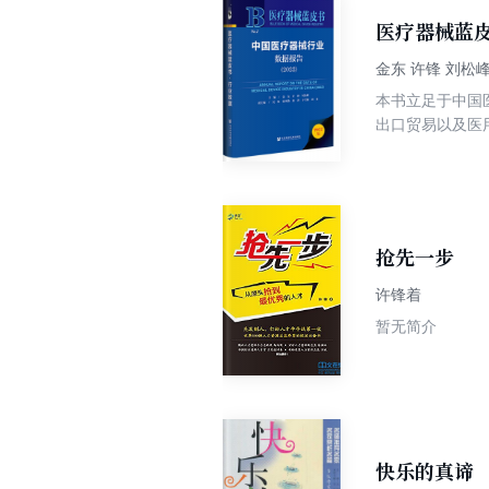
医疗器械蓝皮
金东 许锋 刘松
本书立足于中国
出口贸易以及医
真实反映出医疗
场篇、国际贸易
抢先一步
许锋着
暂无简介
快乐的真谛