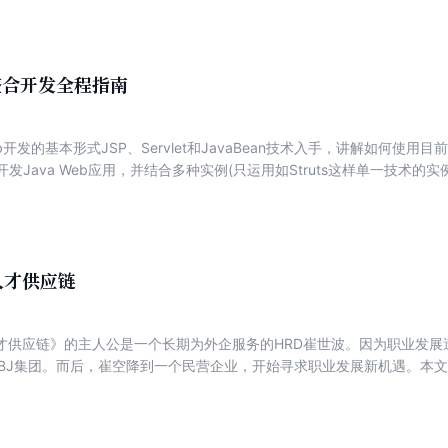
雨腥风的革命年代有志于追求理想、解放全中国的爱国英雄人物形象。吴
色历史的一次细致梳理和深度挖掘，是极具价值的主题出版物。全书共15
b整合开发全程指南
b开发的基本形式JSP、Servlet和JavaBean技术入手，讲解如何使用目前最流
技术开发Java Web应用，并结合多种实例(只运用如Struts这样单一技术
体的阐述。本书内容全面，涵盖了Java Web开发各方面的内容，如JSP技术
架构、数据源连接池配置、Web容器等。不仅介绍了相关技术的核心API
人才供应链
才供应链》的主人公是一个长期为外企服务的HRD崔世波。因为职业发展
家BJ集团。而后，崔空降到一个民营企业，开始寻求职业发展新机遇。本
源体系变革为主线，一步步展示其人才供应链体系搭建的过程。这个过程
过程，是解决人才供应链建设过程中面临的各种问题的过程。《破局：打
案例和解决方案，对建设人才供应链各个环节所需要用到的各种理念、工