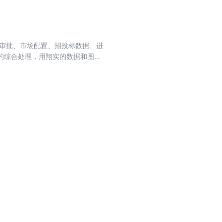
、审批、市场配置、招投标数据、进
的综合处理，用翔实的数据和图表
注册审批篇、设备市场篇、耗材市