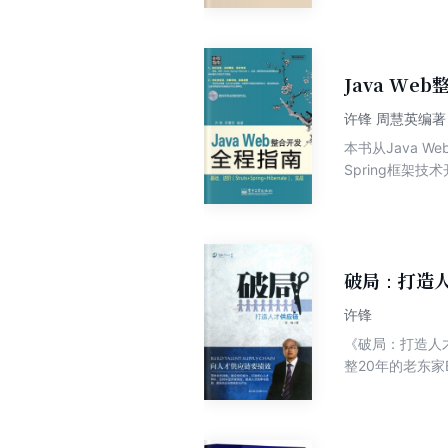
起伏，再现了血
稿也是对广东红
Java We
许锋 周慧英编著
本书从Java We
Spring框架
用的实例)进行具
架、多层次系统
破局：打造
许锋
《破局：打造人
整20年的老东
步开展的人力资
询和解决方案的
量使用了实际的