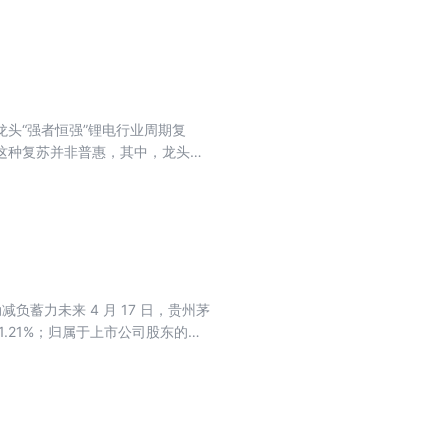
龙头“强者恒强”锂电行业周期复
这种复苏并非普惠，其中，龙头企
配置窗口 4月底，全国外三元生猪
仍需观察。
蓄力未来 4 月 17 日，贵州茅
下降 1.21%；归属于上市公司股东的净