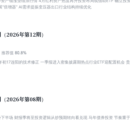
资产领涨业绩浪行情 4月红利资产热度再升投资布局或借助ETF 确立投
“倍增器” AI需求提振变压器出口行业结构持续优化
（2026年第12期）
80.8%
推荐值
初17连阳的技术修正 一季报进入密集披露期热点行业ETF迎配置机会 贵
（2026年第08期）
下半场 财报季将至投资逻辑从炒预期转向看兑现 马年债券投资 节奏重于