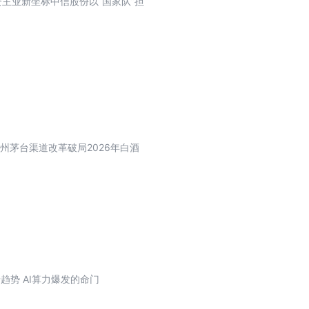
资主业新坐标中信股份以“国家队”担
州茅台渠道改革破局2026年白酒
趋势 AI算力爆发的命门