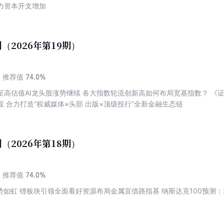
力资本开支增加
（2026年第19期）
74.0%
推荐值
至高估值AI龙头股涨势继续 各大指数轮流创新高如何布局宽基指数？ 《
 合力打造“权威媒体×头部 出版×顶级投行”全新金融生态链
（2026年第18期）
74.0%
推荐值
势如虹 锂板块引领全面看好资源布局金属宜借路指基 纳斯达克100预测：2