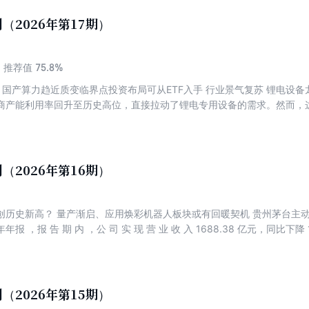
（2026年第17期）
75.8%
推荐值
” 国产算力趋近质变临界点投资布局可从ETF入手 行业景气复苏 锂电设备
商产能利用率回升至历史高位，直接拉动了锂电专用设备的需求。然而，
模和出海优势，业绩弹性率先释放。 25 政策+市场双发力生猪养殖行业现
较阶段性低点涨幅超16%，养殖亏损阶段性缓解，但此轮上涨是否为反转
（2026年第16期）
历史新高？ 量产渐启、应用焕彩机器人板块或有回暖契机 贵州茅台主动减负
年年报 ，报 告 期 内 ，公 司 实 现 营 业 收 入 1688.38 亿元，同比
亿元，同比下降4.53%。
（2026年第15期）