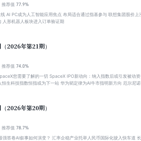
77.9%
推荐值
能应用焦点 布局适合通过指基参与 联想集团股价上涨 AI PC开启估值重塑 宇树科技
IPO触发估值重构 人形机器人板块进入订单验证期
（2026年第21期）
74.0%
推荐值
SpaceX您需要了解的一切 SpaceX IPO新动向：纳入指数后或引发被动
望纳入恒生科技指数恒指或为下一站 华为韬定律为AI牛市指明新方向 厄尔
（2026年第20期）
78.7%
推荐值
强答卷AI叙事如何演变？ 汇率企稳产业托举人民币国际化驶入快车道 长鑫