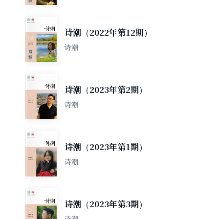
诗潮（2022年第12期）
诗潮
诗潮（2023年第2期）
诗潮
诗潮（2023年第1期）
诗潮
诗潮（2023年第3期）
诗潮