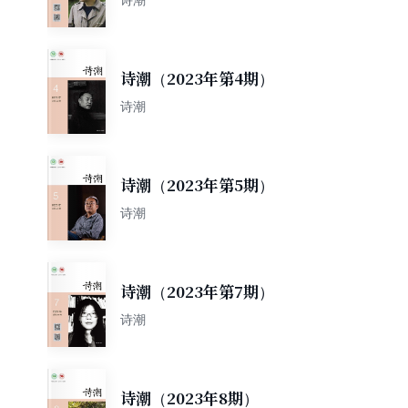
诗潮（2023年第4期）
诗潮
诗潮（2023年第5期）
诗潮
诗潮（2023年第7期）
诗潮
诗潮（2023年8期）