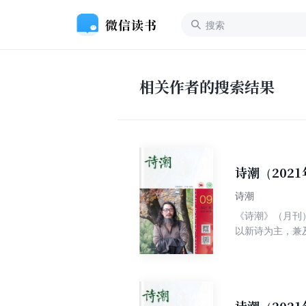
相关作者的搜索结果
诗潮（202
诗潮
《诗潮》（月刊
以新诗为主，兼
卷诗.大家名作
诗海探珠、古韵