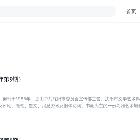
首页
1年第9期）
）创刊于1985年，是由中共沈阳市委员会宣传部主管、沈阳市文学艺术
及评论、随笔、散文、消息资讯及旧体诗词、书画为主的一份高雅艺术期刊
、好诗经典、实力诗人方阵、名家新作、诗坛百家、视野与版图、博客诗精
新声、品诗评潮、辽海艺苑、诗画视野。