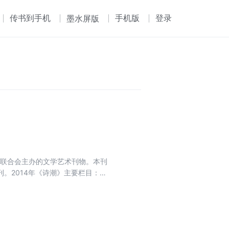
传书到手机
手机版
登录
墨水屏版
界联合会主办的文学艺术刊物。本刊
。2014年《诗潮》主要栏目：开
选、短诗佳作、散文诗.中国原创、