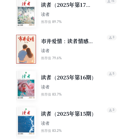
15
读者（2025年第17
期）
读者
89.7%
推荐值
3
市井爱情：读者情感故
事集
读者
79.6%
推荐值
5
读者（2025年第16期）
读者
83.7%
推荐值
3
读者（2025年第15期）
读者
83.2%
推荐值