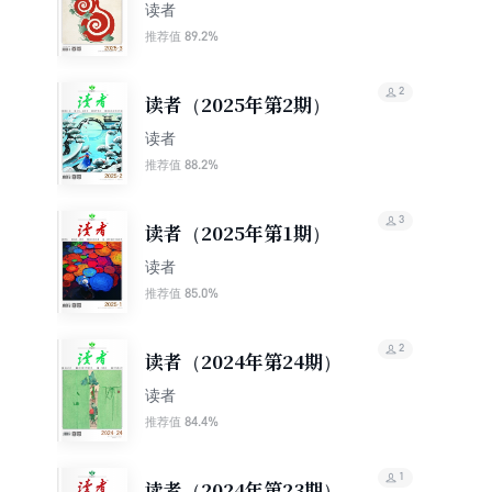
读者
89.2%
推荐值
2
读者（2025年第2期）
读者
88.2%
推荐值
3
读者（2025年第1期）
读者
85.0%
推荐值
2
读者（2024年第24期）
读者
84.4%
推荐值
1
读者（2024年第23期）