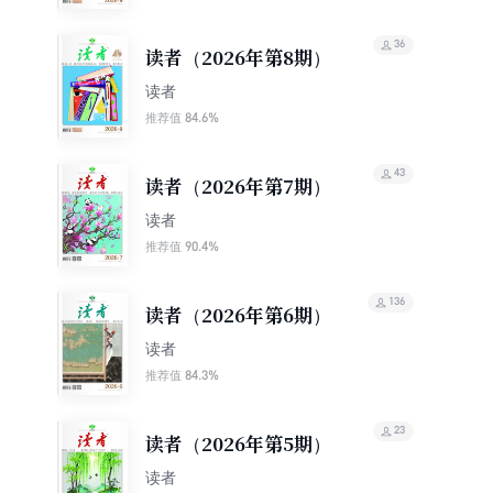
36
读者（2026年第8期）
读者
84.6%
推荐值
43
读者（2026年第7期）
读者
90.4%
推荐值
136
读者（2026年第6期）
读者
84.3%
推荐值
23
读者（2026年第5期）
读者