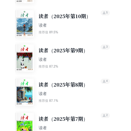
5
读者（2025年第10期）
读者
89.5%
推荐值
3
读者（2025年第9期）
读者
87.2%
推荐值
4
读者（2025年第8期）
读者
87.1%
推荐值
2
读者（2025年第7期）
读者