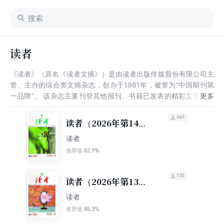
读者
《读者》（原名《读者文摘》）是由读者出版传媒股份有限公司主
管、主办的综合类文摘杂志，创办于1981年，被誉为“中国期刊第
一品牌”。 该杂志主要刊登其他报刊、书籍已发表的精彩文章，涉
及文学、艺术、评论、故事等。以其形式和内容的丰富性及多样
性，赢得了各个年龄段和不同阶层读者的喜爱与拥护。
663
读者（2026年第14
期）
读者
82.9%
推荐值
170
读者（2026年第13
期）
读者
85.3%
推荐值