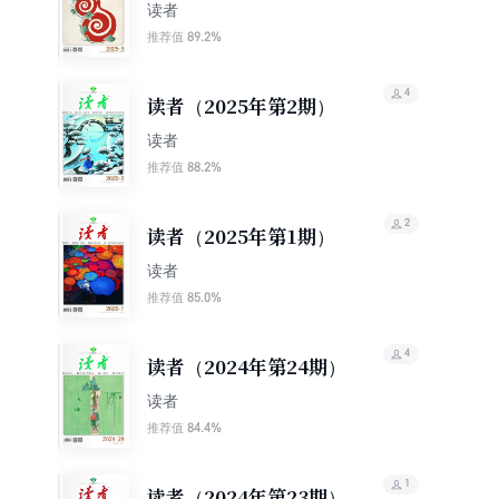
读者
89.2%
推荐值
4
读者（2025年第2期）
读者
88.2%
推荐值
2
读者（2025年第1期）
读者
85.0%
推荐值
4
读者（2024年第24期）
读者
84.4%
推荐值
1
读者（2024年第23期）