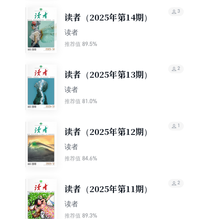
3
读者（2025年第14期）
读者
89.5%
推荐值
2
读者（2025年第13期）
读者
81.0%
推荐值
1
读者（2025年第12期）
读者
84.6%
推荐值
2
读者（2025年第11期）
读者
89.3%
推荐值