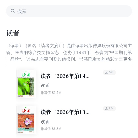
读者
《读者》（原名《读者文摘》）是由读者出版传媒股份有限公司主
管、主办的综合类文摘杂志，创办于1981年，被誉为“中国期刊第
一品牌”。 该杂志主要刊登其他报刊、书籍已发表的精彩文章，涉
及文学、艺术、评论、故事等。以其形式和内容的丰富性及多样
性，赢得了各个年龄段和不同阶层读者的喜爱与拥护。
663
读者（2026年第14
期）
读者
83.4%
推荐值
172
读者（2026年第13
期）
读者
85.3%
推荐值