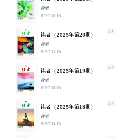
读者
89.1%
推荐值
6
读者（2025年第20期）
读者
90.6%
推荐值
3
读者（2025年第19期）
读者
88.6%
推荐值
7
读者（2025年第18期）
读者
86.6%
推荐值