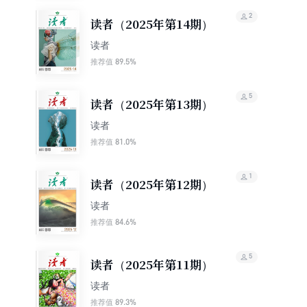
2
读者（2025年第14期）
读者
89.5%
推荐值
5
读者（2025年第13期）
读者
81.0%
推荐值
1
读者（2025年第12期）
读者
84.6%
推荐值
5
读者（2025年第11期）
读者
89.3%
推荐值