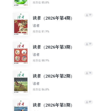
85.8%
推荐值
19
读者（2026年第4期）
读者
81.9%
推荐值
19
读者（2026年第3期）
读者
88.9%
推荐值
14
读者（2026年第2期）
读者
86.8%
推荐值
49
读者（2026年第1期）