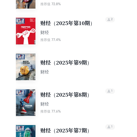
72.8%
推荐值
2
财经（2025年第10期）
财经
77.4%
推荐值
财经（2025年第9期）
财经
1
财经（2025年第8期）
财经
77.6%
推荐值
1
财经（2025年第7期）