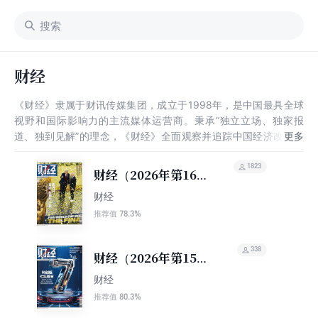
财经
《财经》隶属于财讯传媒集团，成立于1998年，是中国最具全球
视野和国际影响力的主流媒体运营商。秉承“独立立场、独家报
道、独到见解”的理念，《财经》全面观察并追踪中国经济改革的
重大举措、政府高层的重要动向、市场建设的重点事件，及时予以
分析和评论，对于资本市场在中国的成长变化更给予特别关注；对
1823
财经（2026年第16
于海外发生的重大经济、时政要闻，《财经》也经常派出记者现场
期）
财经
专访，其报道以新闻的独家性和权威性见长。
78.3%
推荐值
338
财经（2026年第15
期）
财经
80.3%
推荐值