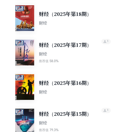
财经（2025年第18期）
财经
1
财经（2025年第17期）
财经
58.0%
推荐值
财经（2025年第16期）
财经
1
财经（2025年第15期）
财经
79.3%
推荐值