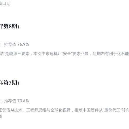
窗口期
6年第8期）
76.9%
推荐值
清洁”是能源三要素，本次中东危机让“安全”要素凸显，短期内有利于化石
6年第7期）
73.6%
推荐值
正凭借AI技术、工程师思维与全球化视野，推动中国硬件从“廉价代工”转
图