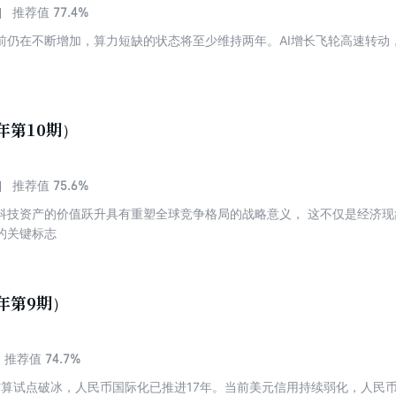
77.4%
推荐值
前仍在不断增加，算力短缺的状态将至少维持两年。AI增长飞轮高速转动
年第10期）
75.6%
推荐值
科技资产的价值跃升具有重塑全球竞争格局的战略意义， 这不仅是经济
的关键标志
6年第9期）
74.7%
推荐值
境结算试点破冰，人民币国际化已推进17年。当前美元信用持续弱化，人民