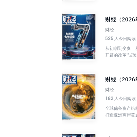
财经（2026
财经
525
人今日阅读
从初创到变奏，
开辟的改革“试
财经（2026
财经
182
人今日阅读
全球储备资产结
打造亚洲离岸黄