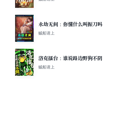
永劫无间：你懂什么叫振刀吗
贼船请上
洛克擂台：谁说路边野狗不阴
贼船请上