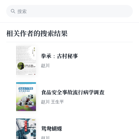
相关作者的搜索结果
拳承：古村秘事
赵川
食品安全事故流行病学调查
赵川 王生平
鸳鸯蝴蝶
赵川