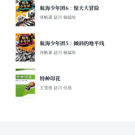
航海少年团6：惊天大冒险
张帆著 赵川 杨猛绘
航海少年团5：倾斜的地平线
张帆著 赵川 杨猛绘
特种印花
王雪燕 赵川 任燕