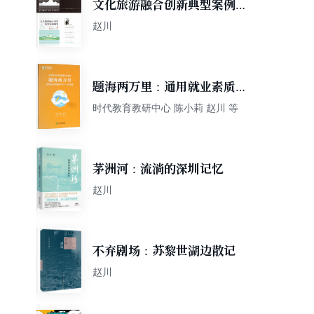
文化旅游融合创新典型案例研
究
赵川
题海两万里：通用就业素质测
评（EPI）专项训练
时代教育教研中心 陈小莉 赵川 等
茅洲河：流淌的深圳记忆
赵川
不弃剧场：苏黎世湖边散记
赵川