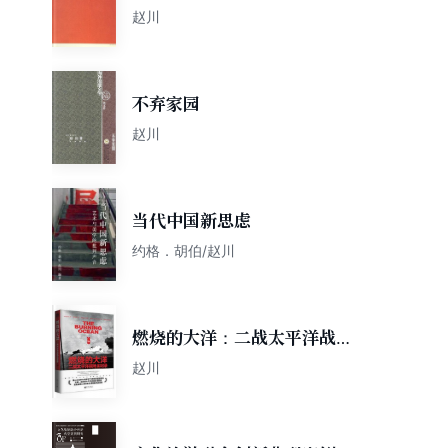
赵川
不弃家园
赵川
当代中国新思虑
约格．胡伯/赵川
燃烧的大洋：二战太平洋战场
全纪录（战忆文库）
赵川