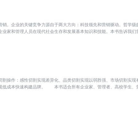
于帮助销售人员切实练好基本功，真正做到用业绩说话，同时书中介绍的
“中场盘带过多，欠缺临门一脚”的问题。
营销。企业的关键竞争力源自于两大方向：科技领先和营销驱动。哲学级
企业家和管理人员在现代社会生存和发展基本知识和技能。本书告诉我们
与对手切割，将对手逼向一侧；而高效率的竞争工具就是1/2大切割营销，
销咨询管理经验，指导服务过上千家中国知名的企业，他用深植于中国市
，他提出的“营销就是解决竞争”、“骆驼和兔子的管理学说”、“切割营销”、
泛的影响，是在中国市场展开商业运作的必读书。
切割操作：感性切割实现差异化、品类切割实现以弱胜强、市场切割实现
实现低成本快速构建品牌。 本书适合所有企业家、管理者、高校学
系列成功营销的操刀者以及设计师，形成一系列具有指导价值的实践经验
”、“渠道势能”、“切割营销”等独特的运作方法，提出著名的“骆驼和兔子
曾任伊利集团营销副总、巨能实业集团副总裁、（意）赞邦集团中国区
业和机构进行营销咨询和管理服务，创造一系列经典的成功案例。 成
，行业和规模也各不相同，路长全先生凭借对国际经典管理理论的深刻理
性但大胆的运作，帮助他所服务的企业摆脱巨大困境，走向发展之路。
大学MBA总裁班特聘教授、清华大学MBA总裁班特聘教授、海尔商学院