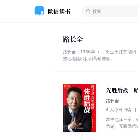
路长全
路长全（1966年-），出生于江苏泗
整地地提出切割营销理念。
先胜后战：
路长全
4
人今日阅读
本书包涵三章，
营销、互联网营
观点独特，内容