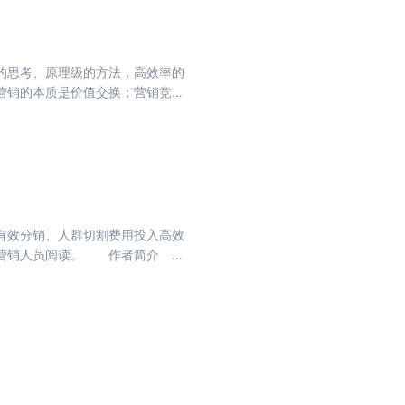
方法有力地解决销售人员在销售过
的思考、原理级的方法，高效率的
营销的本质是价值交换；营销竞争
占领50%心智认知。作者具有30
场的营销智慧推动和影响着众多中
“品牌两极法则”、“章鱼商业模式”
有效分销、人群切割费用投入高效
生、营销人员阅读。 作者简介
与理论总结。 形成“产品基
”管理误区观点和理论体系，被誉为中
营销总监、远大集团营销策划副
功运作过著名的跨国公司、非常本
解和对中国市场、文化的透彻剖析
 北京赞伯营销管理咨询有限公司
客座教授、对外经济贸易大学工商管