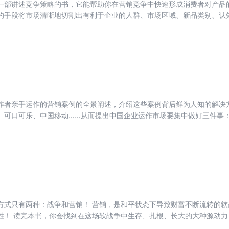
一部讲述竞争策略的书，它能帮助你在营销竞争中快速形成消费者对产品
、中央电视台广告部策略顾问等。 热销专著：《解决》、《软战争》
的手段将市场清晰地切割出有利于企业的人群、市场区域、新品类别、认
避与对手发生正面竞争，使企业赢得难得的成长空间和时间。 这些思
示了营销竞争的本质，简单、实用，非常适合企业家、经营者以及营销人
作者亲手运作的营销案例的全景阐述，介绍这些案例背后鲜为人知的解决
、可口可乐、中国移动……从而提出中国企业运作市场要集中做好三件事：
点”、建立运市场的“营销势能”。在此基础上，通过中国最大硅橡胶集团的
的整合。
 营销，是和平状态下导致财富不断流转的软战争。我们每一个人没有退路，必
再用管理骆驼的方法来管
烦琐的理论。作者用自己亲历的一个个以小为搏大的鲜活案例演绎其