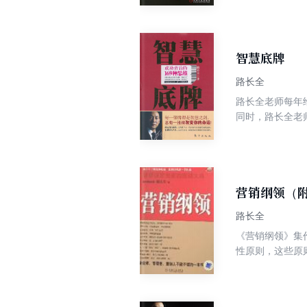
成功背后独特策
智慧底牌
路长全
路长全老师每年
同时，路长全老师习惯于基于现
的集结，称之为&ldquo
剑！每一张底牌
营销纲领（
路长全
《营销纲领》集
性原则，这些原
考虑后提出的。