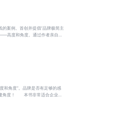
践的案例。首创并提倡“品牌极简主
素——高度和角度。通过作者亲自运
解到其背后的思维模式，在操作细
度和角度”。品牌是否有足够的感
构建角度！ 本书非常适合企业