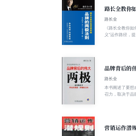
路长全教你
路长全
《路长全教你如
义”运作路径，
作的十大品牌案
节上领会到如何
品牌背后的
路长全
本书阐述了要想
召力，取决于品
家、经营者阅读
营销运作潜