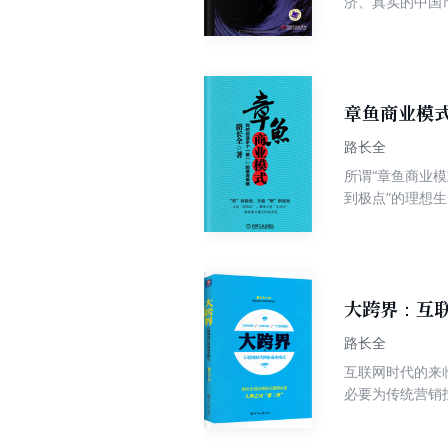
济、真实的中国
的漂移和重组。 针对这场史无前例的经济现象，并结合中国的现实情况，作者提出了六大市场漩涡，即将生存性行业市场
化、将小草经济
制了市场消费。 作者进一步指出，经济漩涡将推动中国经济从数量经济向品质经济快速转型，它将带来中国经济从粗放的数
量经济转向质量
大重组，大重组
章鱼商业模式
路长全
所谓“章鱼商业
到极点”的理想
很多人梦寐以求
来说，这种营销
大跨界：互
路长全
互联网时代的来
必要为传统营销
介绍了互联网在
销形式，并首创