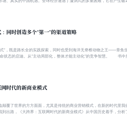
市场、真实的中国机遇。全球经济遭遇了漩涡式的多重困难，它在产生破
当成了大树经济、将车间当成了企业、将富翁当成了企业家、将虚拟经济
经济、信任经济的重大战略机遇。经济漩涡以貌似残酷的形式强力矫正着
催生大机遇。
：同时创造多个“第一”的渠道策略
模式”，既是路长全的实践探索，同时也受到海洋无脊椎动物之王——章鱼
生命状态的启迪。从“主动局部化，整体才能主动化”的竞争智慧。 书中
的商业模式，既拥有“无穷自由度、高度协同性”，又拥有“强大再生力、刚
模式具有极强的开创性和实用性，是一本营销必读书。
联网时代的新商业模式
临颠覆了世界的方方面面，尤其是传统的商业营销模式，在新的时代里我
找到出路，《大跨界：互联网时代的新商业模式》从中国历史着手，分析
文化、教育、政治、军事、社会等各个方面的改变及影响，配以图文的形
营销行业思维跨界思维模型指导营销行业发展，力求为互联网时代的营销