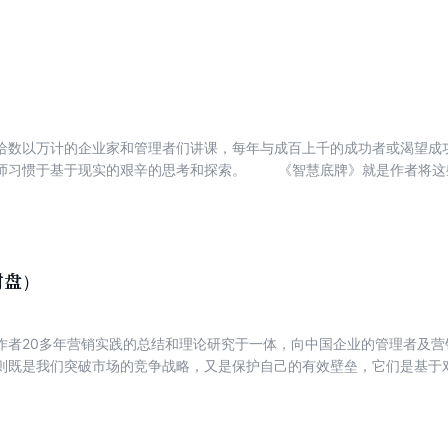
略的理论体系！为中国企业、中国企业家提供从起点到目标的最佳选择。
给数以万计的企业家和管理者们讲课，每年与成百上千的成功者或渴望成
实的艰辛的思考和探索。 《智慧底牌》就是作者将这些思考所得铸成的一张张智慧之牌
;智慧底牌&rdquo;，将它们奉献给我的同胞。 《智慧底牌》是的每一张底牌都是锋利的智慧之
都发出时代的强音！每一张底牌都可能改变你的命运！
附盘）
作者20多年营销实践的总结和理论研究于一体，向中国企业的管理者及营
则既是我们突破市场的竞争战略，又是保护自己的有效壁垒，它们是基于
对中国企业的整体运作水平提升极具指导价值与意义。