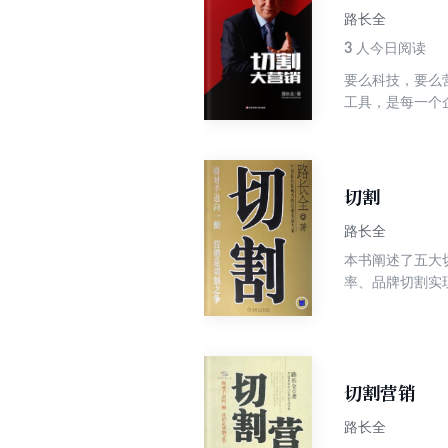
处。其目的就在
路长全
程中普遍存在的
3
人今日阅读
要么科技，要么
工具，是每一个
的重要原理在于
年的中国市场营
国企业的营销成长
等在中国产生广
切割
路长全
本书阐述了五大
率、品牌切割
路长全，中国一
点”、“竞争支点
国的科特勒。 
总，为数百家企
土化的国内企业
切割营销
与把握，通过理
路长全
董事长，兼北京