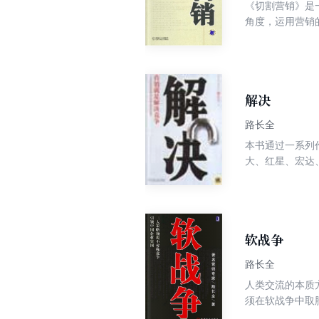
《切割营销》是
理学院客座教授
角度，运用营销
自己，同时又规
华，它深刻地提
解决
路长全
本书通过一系列
大、红星、宏达
市场的“营销支
来进行民营企业
软战争
路长全
人类交流的本质方式只有两种：战争和营销！
须在软战争中取胜！ 读完本书，你会找到在这场软战争中生存、扎根、长大的大种源动力，你不会
理兔子，从而找到通往成功的路径。 成功不是来自那些