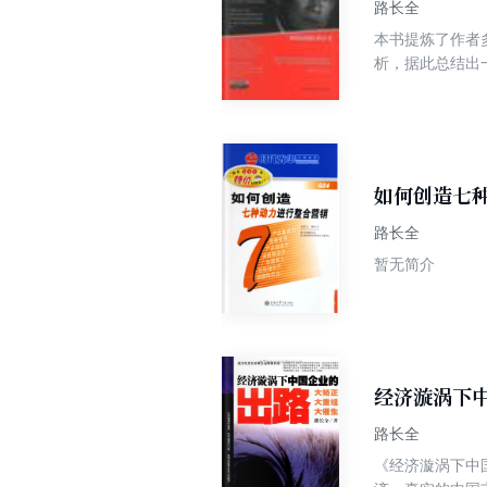
路长全
本书提炼了作者
析，据此总结出
如何创造七
路长全
暂无简介
经济漩涡下
路长全
《经济漩涡下中