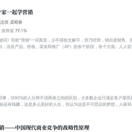
专家一起学营销
程志良 孟昭春
79.1%
推荐值
关键词》剖析“营销”一词真意，少不得拆文解字，营乃经营，销自是销售
问，涉及产品、价格、渠道和推广（4P）的各个阶段，各个方面。人人
为营销？叶茂中营销策划机构，携25年营销经验，3年之力，全心推出最
切入点解析营销，玩转营销，以飨读者。有人笑称说服亚当偷食禁果的夏
算个促销员，营销大师这个称号应该属于说服了夏娃把禁果推销给亚当的蛇
如何卖好苹果的道理。营销乱如麻，16个关键词让你理清中国营销。《先
维、营销大智慧、营销互联网+，通过对营销定律、营销战略、切割营销
区域营销、行业营销、营销智慧、节日特刊十一个模块对营销战略进行了
，对企业品牌战略人士有较大帮助。《成瘾：如何设计让人上瘾的产品、
回事，但90%的人分辨不清两者之间的区别，大多数企业只满足客户显而
想要？为什么同样的东西，想要这个不想要那个？为什么想要那些可有可
时候还有钱赚，这是多么美好的人生，你认为这是不可思议的梦想，人家却
可？未来的商业是个争夺大脑资源的商业！破解在人们看似不假思索的需
第三方为你做担保；没有做品牌背书的企业，做广告都像“王婆卖瓜,自卖自夸
入分析人脑对什么东西上瘾，终揭晓成瘾公式，人们可以随时按动开关让
中的一个环节，是创新的减法；产品功能迁移到其他领域也能用，是创新
、品牌或观念产生依赖，为企业打造超级品牌提供新思路，为产品营销开
的企业都有自己的战略顶层设计，也可以说是将未来的成功放置到眼前驱动
全新修订版）》没有成交，何谈销售？成交是销售的目的，也是企业经营
营销——中国现代商业竞争的战略性原理
；卖上价。本书围绕“成交”这一概念，运用四维成交法，介绍大客户销售1