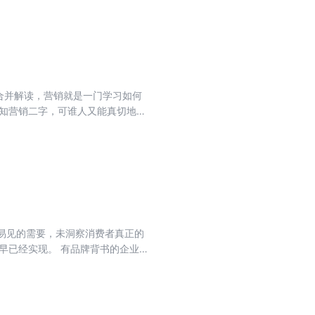
。合并解读，营销就是一门学习如何
皆知营销二字，可谁人又能真切地洞
新著作《营销的16个关键词》，从
娃是最早的营销人员，不过细细想
。《营销的16个关键词》，也正
胜后战.营销战略》本书包涵三章，
、产品营销、渠道营销、互联网营
深入系统的分析，观点独特，内容
品牌和观念》为什么同样的东西已
易见的需要，未洞察消费者真正的
无的东西？是什么激起了用户想要
早已经实现。 有品牌背书的企业，
求背后，有怎样的运作模式和运作
”。 增加一个产品功能，是创新的
消费者在匮乏与欲望中切换，让消
的乘法；消除某行业难题，是创新
启新境界。《成交高于一切：大客
你前进。
的命脉。在销售活动中，存在两个
8招，招招紧扣“成交”，招招落到实