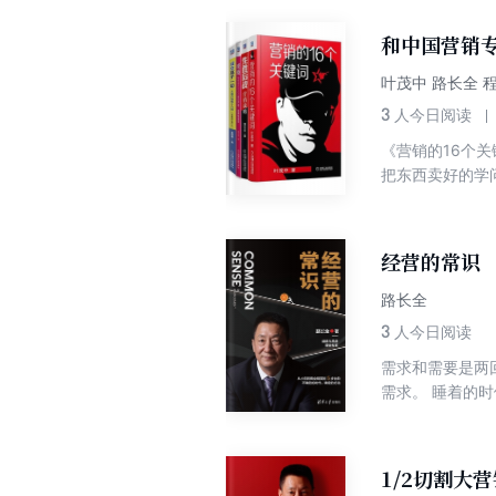
和中国营销
叶茂中 路长全 
3
人今日阅读
《营销的16个
把东西卖好的学
悉如何营销？何
不同方面、不同
来，夏娃最多只
经营的常识
是想告诉大家，
分别为营销大思
路长全
销、商业模式、
3
人今日阅读
翔实，表达有趣
需求和需要是两
经拥有了，却还
需求。 睡着的
的冲动，非要不
相当于有**的
机制。作者将深
加法；删除渠道
费者对你的产品
的除法。 成功
户销售十八招（
1/2切割大
硬道理：卖出去