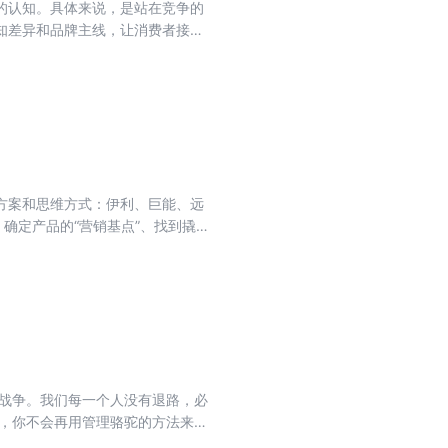
的认知。具体来说，是站在竞争的
等。
知差异和品牌主线，让消费者接受
想是作者多年营销实践的凝结和升
员阅读。
方案和思维方式：伊利、巨能、远
确定产品的“营销基点”、找到撬动
整合案例阐述了如何扎根企业的土壤