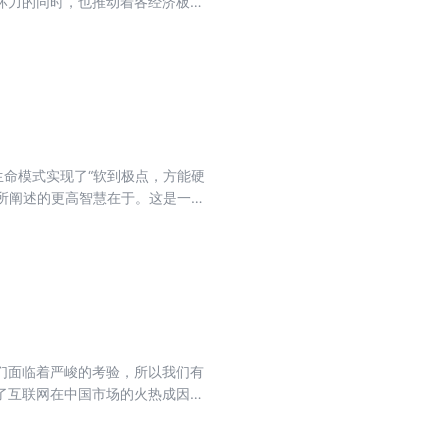
坏力的同时，也推动着各经济板块
当成了经济本身、非理性房地产抑
世界经济和中国经济，大矫正带来
生命模式实现了“软到极点，方能硬
所阐述的更高智慧在于。这是一种
柔瞬间转换力”，对于中国企业营销
们面临着严峻的考验，所以我们有
了互联网在中国市场的火热成因，
式着重讲解了互联网时代的跨界营
指明方向。在人神之间出现了第三