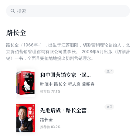
路长全
路长全（1966年-），出生于江苏泗阳，切割营销理论创始人，北
京赞伯营销管理咨询有限公司董事长。 2008年5月出版《切割营
销》一书，全面且完整地地提出切割营销理念。
7
和中国营销专家一起学
营销
叶茂中 路长全 程志良 孟昭春
79.1%
推荐值
2
先胜后战：路长全营销
战略
路长全
83.2%
推荐值