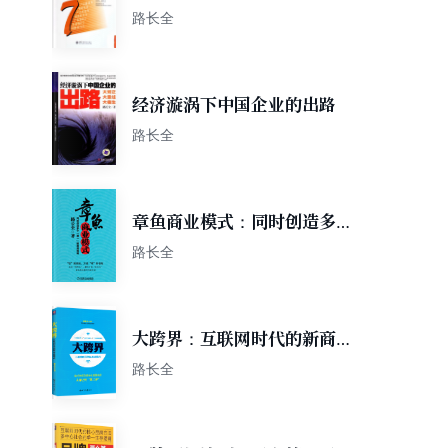
销
路长全
经济漩涡下中国企业的出路
路长全
章鱼商业模式：同时创造多个
“第一”的渠道策略
路长全
大跨界：互联网时代的新商业
模式
路长全