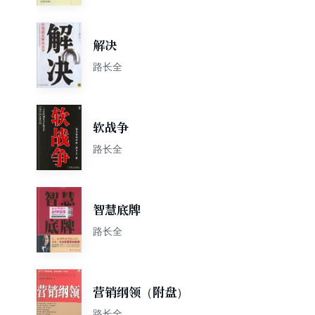
解决
路长全
软战争
路长全
智慧底牌
路长全
营销纲领（附盘）
路长全