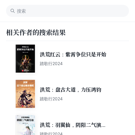
相关作者的搜索结果
洪荒红云：紫霄争位只是开始
踏歌行2024
洪荒：盘古大道，力压鸿钧
踏歌行2024
洪荒：羽翼仙，阴阳二气演万
法
踏歌行2024