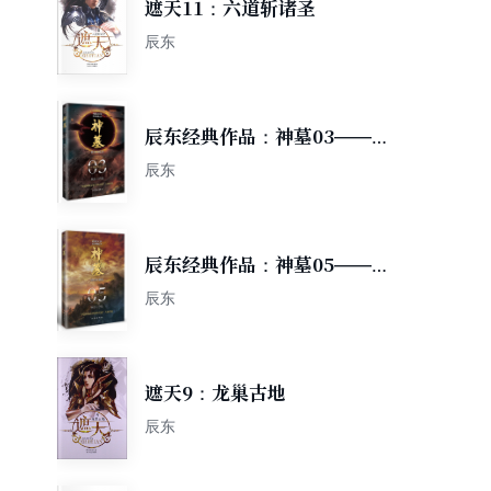
遮天11：六道斩诸圣
辰东
辰东经典作品：神墓03——地
狱无门（精修典藏版，回馈辰
辰东
迷，珍藏佳品）
辰东经典作品：神墓05——血
染青天（精修典藏版，回馈辰
辰东
迷，珍藏佳品）
遮天9：龙巢古地
辰东