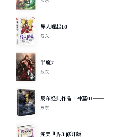
辰东
异人崛起10
辰东
半魔7
辰东
辰东经典作品：神墓01——走
出神墓（精修典藏版，回馈辰
辰东
迷，珍藏佳品）
完美世界3 修订版