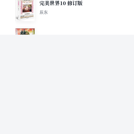
完美世界10 修订版
辰东
神墓11：杀戮君王
辰东
异人崛起10
辰东
半魔7
辰东