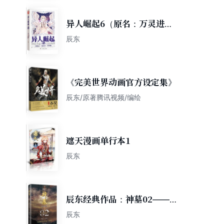
异人崛起6（原名：万灵进
化）
辰东
《完美世界动画官方设定集》
辰东/原著腾讯视频/编绘
遮天漫画单行本1
辰东
辰东经典作品：神墓02——谁
与争锋（精修典藏版，回馈辰
辰东