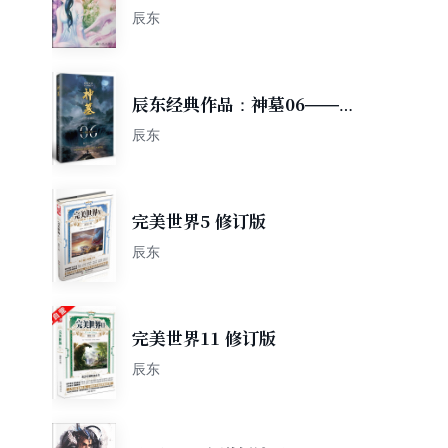
辰东
辰东经典作品：神墓06——祸
起太古（精修典藏版，回馈辰
辰东
迷，珍藏佳品）
完美世界5 修订版
辰东
完美世界11 修订版
辰东