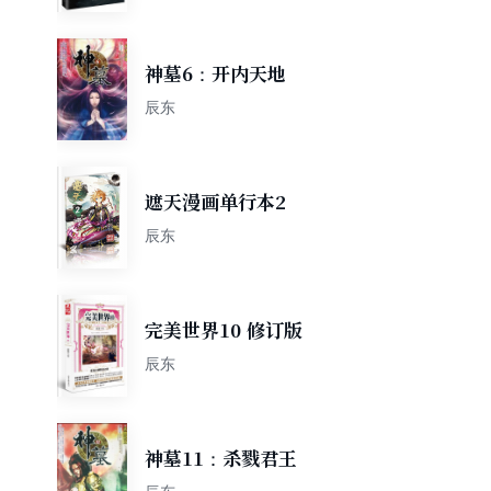
迷，珍藏佳品）
神墓6：开内天地
辰东
遮天漫画单行本2
辰东
完美世界10 修订版
辰东
神墓11：杀戮君王