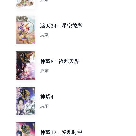
遮天54：星空彼岸
辰東
神墓8：祸乱天界
辰东
神墓4
辰东
神墓12：逆乱时空